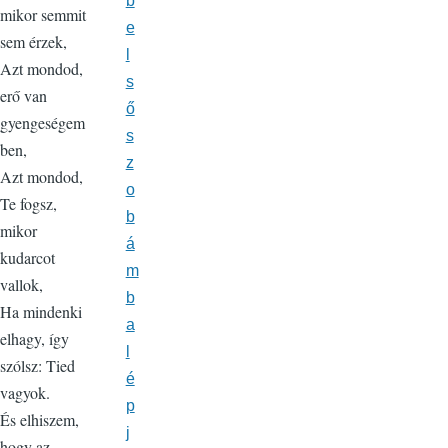
b
mikor semmit
e
sem érzek,
l
Azt mondod,
s
erő van
ő
gyengeségem
s
ben,
z
Azt mondod,
o
Te fogsz,
b
mikor
á
kudarcot
m
vallok,
b
Ha mindenki
a
elhagy, így
l
szólsz: Tied
é
vagyok.
p
És elhiszem,
j
hogy az