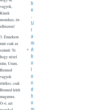
b
vagyok,
e
Kinek
,
mondasz, én
U
elhiszem!
r
a
3. Énnekem
m
már csak az
A
számít: Te
b
hogy nézel
o
rám, Uram,
l
Benned
o
vagyok
n
értékes, csak
d
Benned lelek
h
magamra.
o
Ó-ó, azt
m
mondod,