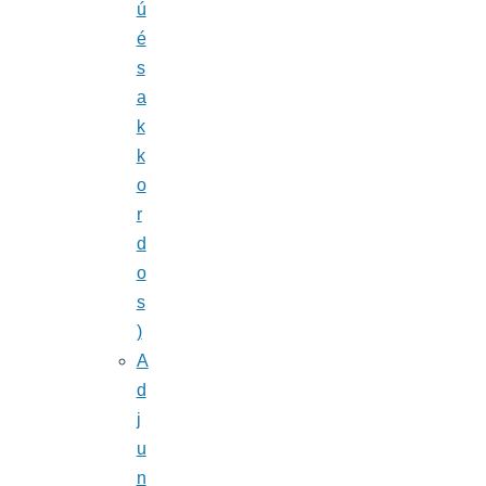
ú
é
s
a
k
k
o
r
d
o
s
)
A
d
j
u
n