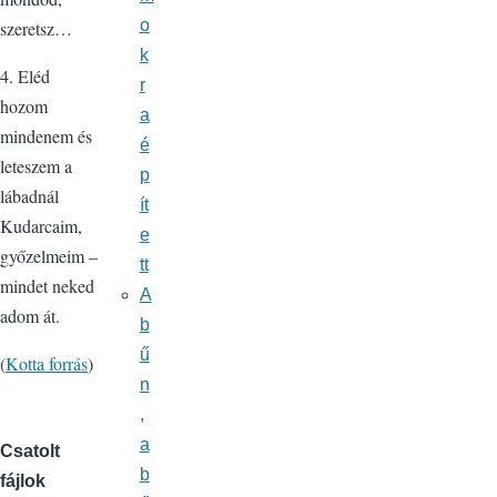
o
szeretsz…
k
4. Eléd
r
hozom
a
mindenem és
é
leteszem a
p
lábadnál
ít
Kudarcaim,
e
győzelmeim –
tt
mindet neked
A
adom át.
b
ű
(
Kotta forrás
)
n
,
a
Csatolt
b
fájlok