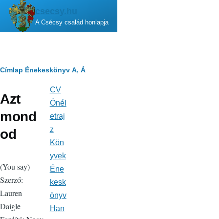
Ugrás a tartalomra
csecsy.hu
A Csécsy család honlapja
Morzsa
Címlap
Énekeskönyv
A, Á
CV
Fő
Azt
navigáció
Önél
mond
etraj
z
od
Kön
yvek
(You say)
Éne
Szerző:
kesk
Lauren
önyv
Daigle
Han