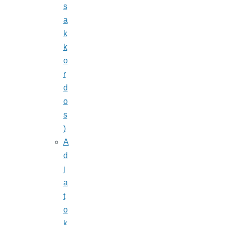
s
a
k
k
o
r
d
o
s
)
A
d
j
a
t
o
k