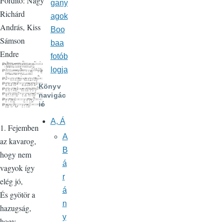
Fordító: Nagy
gany
Richárd
agok
András, Kiss
Boo
Sámson
baa
Endre
fotób
logja
Könyv
navigác
ió
A, Á
1. Fejemben
A
az kavarog,
B
hogy nem
á
vagyok így
r
elég jó,
á
És gyötör a
n
hazugság,
y
hogy