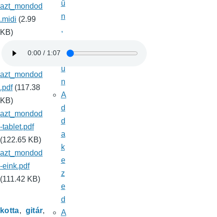
ű
azt_mondod
n
.midi
(2.99
,
KB)
a
b
ű
azt_mondod
n
.pdf
(117.38
A
KB)
d
azt_mondod
d
-tablet.pdf
a
(122.65 KB)
k
azt_mondod
e
-eink.pdf
z
(111.42 KB)
e
d
kotta
gitár
A