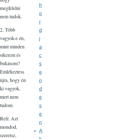
h
megfelelni
o
nem tudok.
r
2. Több
d
vagyok-e én,
j
mint minden
a
sikerem és
c
bukásom?
s
Emlékeztess
e
újra, hogy én
n
ki vagyok,
d
mert nem
e
tudom.
s
e
Refr. Azt
n
mondod,
A
szeretsz,