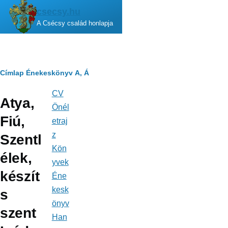
Ugrás a tartalomra
csecsy.hu
A Csécsy család honlapja
Morzsa
Címlap
Énekeskönyv
A, Á
CV
Fő
Atya,
navigáció
Önél
Fiú,
etraj
z
Szentl
Kön
élek,
yvek
készít
Éne
kesk
s
önyv
szent
Han