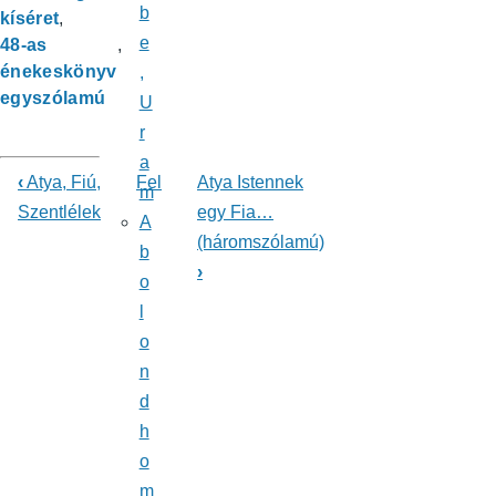
b
kíséret
e
48-as
énekeskönyv
,
egyszólamú
U
r
a
‹
Atya, Fiú,
Fel
Atya Istennek
m
Könyv
Szentlélek
egy Fia…
A
(háromszólamú)
kereszthivatkozásai
b
›
o
ehhez:
l
Énekeskönyv
o
n
d
h
o
m