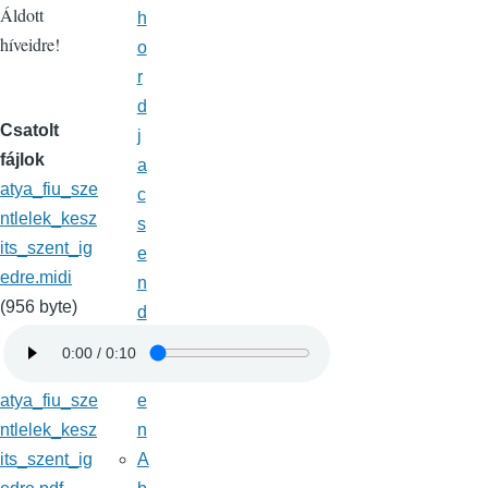
Áldott
h
híveidre!
o
r
d
Csatolt
j
fájlok
a
atya_fiu_sze
c
ntlelek_kesz
s
its_szent_ig
e
edre.midi
n
(956 byte)
d
e
s
atya_fiu_sze
e
ntlelek_kesz
n
its_szent_ig
A