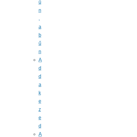
ű
n
,
a
b
ű
n
A
d
d
a
k
e
z
e
d
A