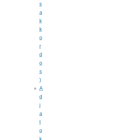
s
a
k
k
o
r
d
o
s
)
A
d
j
a
t
o
k