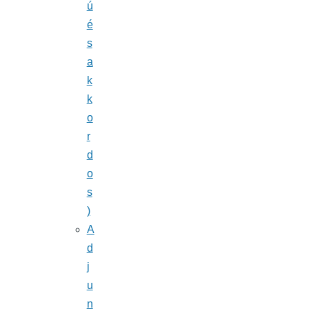
ú
é
s
a
k
k
o
r
d
o
s
)
A
d
j
u
n