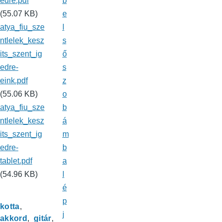
edre.pdf
b
(55.07 KB)
e
atya_fiu_sze
l
ntlelek_kesz
s
its_szent_ig
ő
edre-
s
eink.pdf
z
(55.06 KB)
o
atya_fiu_sze
b
ntlelek_kesz
á
its_szent_ig
m
edre-
b
tablet.pdf
a
(54.96 KB)
l
é
p
kotta
j
akkord
gitár