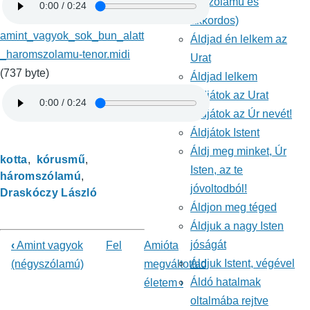
(ötszólamú és
akkordos)
amint_vagyok_sok_bun_alatt
Áldjad én lelkem az
_haromszolamu-tenor.midi
Urat
(737 byte)
Áldjad lelkem
Áldjátok az Urat
Áldjátok az Úr nevét!
Áldjátok Istent
Áldj meg minket, Úr
kotta
kórusmű
Isten, az te
háromszólamú
jóvoltodból!
Draskóczy László
Áldjon meg téged
Áldjuk a nagy Isten
jóságát
‹
Amint vagyok
Fel
Amióta
Könyv
Áldjuk Istent, végével
(négyszólamú)
megváltottad
Áldó hatalmak
életem
›
kereszthivatkozásai
oltalmába rejtve