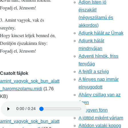
Adjon Isten jó
Fogadj el, Jézusom!
éjszakát!
(négyszólamú és
3. Amint vagyok, vak és
akkordos)
szegény,
Adjunk hálát az Úrnak
Hogy kincset leljek benned én,
Adjunk hálát
Derüljön éjszakámra fény:
mindnyájan
Fogadj el, Jézusom!
Adventi hírnök, friss
fenyőág
A fejtől a szívig
Csatolt fájlok
A fényes nap immár
amint_vagyok_sok_bun_alatt
elnyugodott
_haromszolamu.midi
(1.76
Ahány csillag van az
KB)
égen
A hegyen fönn
A jöttöd miként várjam
amint_vagyok_sok_bun_alatt
Ajtódon valaki kopog