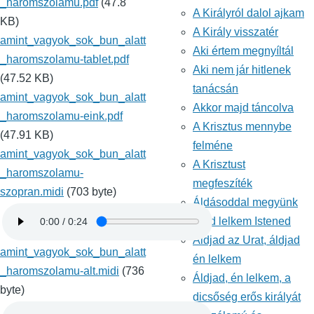
_haromszolamu.pdf
(47.8
A Királyról dalol ajkam
KB)
A Király visszatér
amint_vagyok_sok_bun_alatt
Aki értem megnyíltál
_haromszolamu-tablet.pdf
Aki nem jár hitlenek
(47.52 KB)
tanácsán
amint_vagyok_sok_bun_alatt
Akkor majd táncolva
_haromszolamu-eink.pdf
A Krisztus mennybe
(47.91 KB)
felméne
amint_vagyok_sok_bun_alatt
A Krisztust
_haromszolamu-
megfeszíték
szopran.midi
(703 byte)
Áldásoddal megyünk
Áldd lelkem Istened
Áldjad az Urat, áldjad
amint_vagyok_sok_bun_alatt
én lelkem
_haromszolamu-alt.midi
(736
Áldjad, én lelkem, a
byte)
dicsőség erős királyát