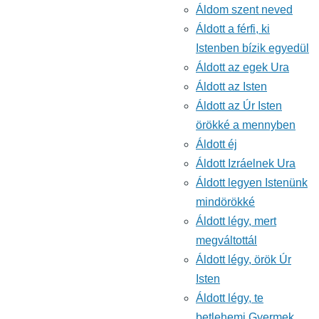
ehhez:
Áldom szent neved
Énekeskönyv
Áldott a férfi, ki
Istenben bízik egyedül
Áldott az egek Ura
Áldott az Isten
Áldott az Úr Isten
örökké a mennyben
Áldott éj
Áldott Izráelnek Ura
Áldott legyen Istenünk
mindörökké
Áldott légy, mert
megváltottál
Áldott légy, örök Úr
Isten
Áldott légy, te
betlehemi Gyermek