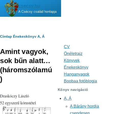
Ugrás a tartalomra
csecsy.hu
A Csécsy család honlapja
Morzsa
Címlap
Énekeskönyv
A, Á
CV
Fő
Amint vagyok,
navigáció
Önéletrajz
sok bűn alatt…
Könyvek
Énekeskönyv
(háromszólamú
Hanganyagok
)
Boobaa fotóblogja
Könyv navigáció
Draskóczy László
A, Á
52 egyszerű kórustétel
A Bárány hordja
csendesen