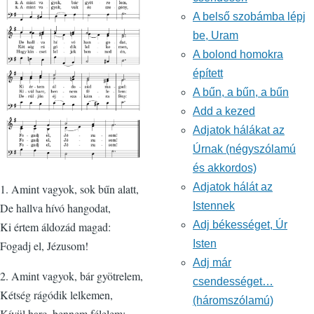
A belső szobámba lépj
be, Uram
A bolond homokra
épített
A bűn, a bűn, a bűn
Add a kezed
Adjatok hálákat az
Úrnak (négyszólamú
és akkordos)
Adjatok hálát az
1. Amint vagyok, sok bűn alatt,
Istennek
De hallva hívó hangodat,
Adj békességet, Úr
Ki értem áldozád magad:
Isten
Fogadj el, Jézusom!
Adj már
2. Amint vagyok, bár gyötrelem,
csendességet…
Kétség rágódik lelkemen,
(háromszólamú)
Kívül harc, bennem félelem: