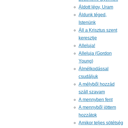
Áldott légy, Uram
Áldunk téged,
Istenünk
Áll a Krisztus szent
keresztje
Alleluja!
Alleluja (Gordon
Young)
Álmélkodással
csudáljuk
A mélyből hozzád
száll szavam
A mennyben fent
A mennyből jöttem
hozzátok
Amikor teljes sötétség