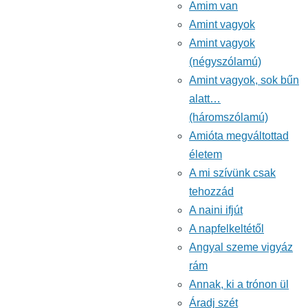
Amim van
Amint vagyok
Amint vagyok
(négyszólamú)
Amint vagyok, sok bűn
alatt…
(háromszólamú)
Amióta megváltottad
életem
A mi szívünk csak
tehozzád
A naini ifjút
A napfelkeltétől
Angyal szeme vigyáz
rám
Annak, ki a trónon ül
Áradj szét