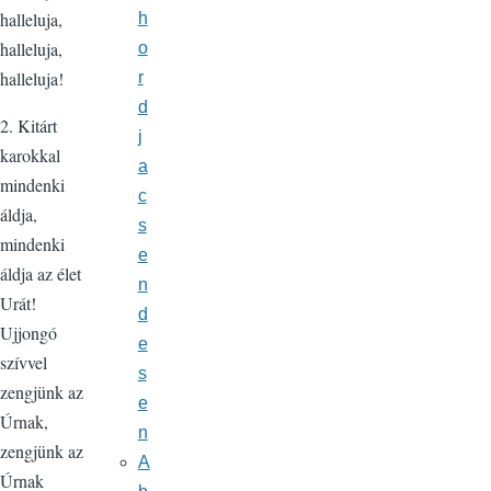
halleluja,
h
halleluja,
o
halleluja!
r
d
2. Kitárt
j
karokkal
a
mindenki
c
áldja,
s
mindenki
e
áldja az élet
n
Urát!
d
Ujjongó
e
szívvel
s
zengjünk az
e
Úrnak,
n
zengjünk az
A
Úrnak