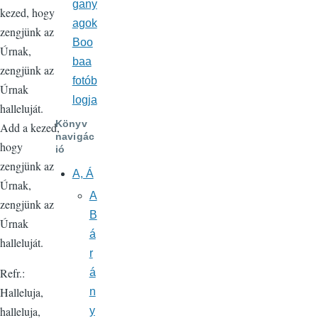
gany
kezed, hogy
agok
zengjünk az
Boo
Úrnak,
baa
zengjünk az
fotób
Úrnak
logja
halleluját.
Könyv
Add a kezed,
navigác
hogy
ió
zengjünk az
A, Á
Úrnak,
A
zengjünk az
B
Úrnak
á
halleluját.
r
Refr.:
á
Halleluja,
n
halleluja,
y