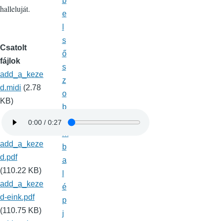
b
halleluját.
e
l
s
Csatolt
ő
fájlok
s
add_a_keze
z
d.midi
(2.78
o
KB)
b
á
m
add_a_keze
b
d.pdf
a
(110.22 KB)
l
add_a_keze
é
d-eink.pdf
p
(110.75 KB)
j