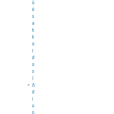
ú
é
s
a
k
k
o
r
d
o
s
)
A
d
j
u
n