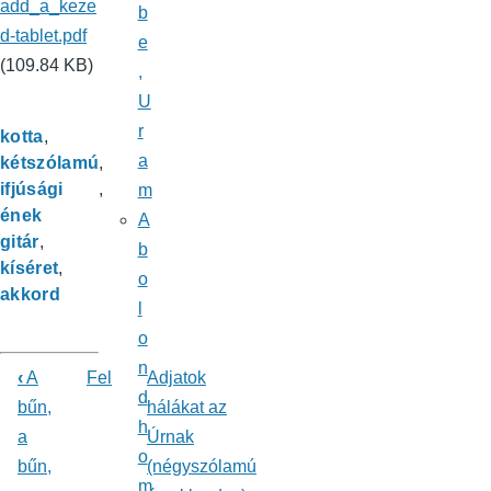
add_a_keze
b
d-tablet.pdf
e
(109.84 KB)
,
U
r
kotta
a
kétszólamú
ifjúsági
m
ének
A
gitár
b
kíséret
o
akkord
l
o
n
‹
A
Fel
Adjatok
d
Könyv
bűn,
hálákat az
h
a
Úrnak
kereszthivatkozásai
o
bűn,
(négyszólamú
ehhez:
m