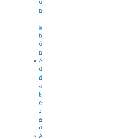
ű
n
,
a
b
ű
n
A
d
d
a
k
e
z
e
d
A