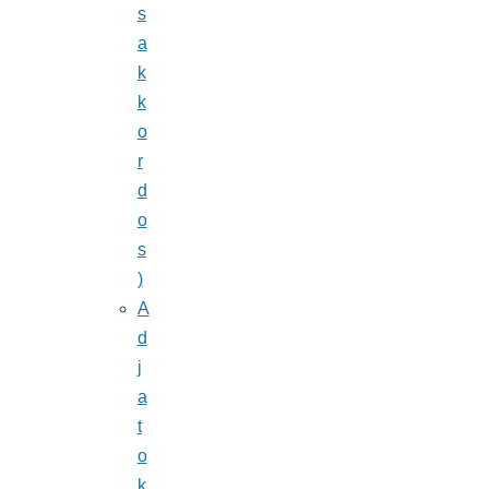
s
a
k
k
o
r
d
o
s
)
A
d
j
a
t
o
k