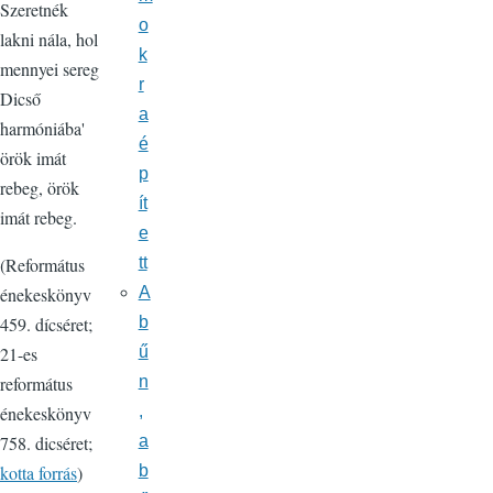
Szeretnék
o
lakni nála, hol
k
mennyei sereg
r
Dicső
a
harmóniába'
é
örök imát
p
rebeg, örök
ít
imát rebeg.
e
(Református
tt
énekeskönyv
A
459. dícséret;
b
21-es
ű
református
n
énekeskönyv
,
758. dicséret;
a
kotta forrás
)
b