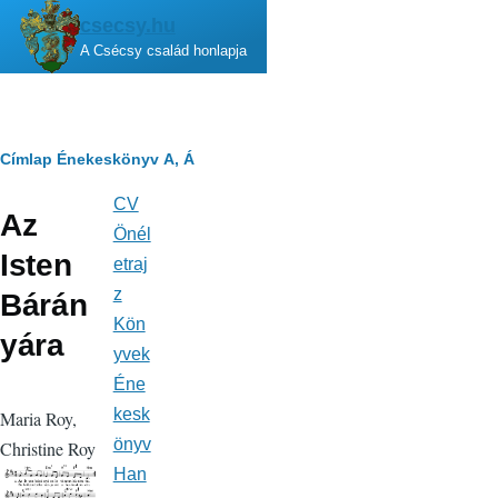
Ugrás a tartalomra
csecsy.hu
A Csécsy család honlapja
Morzsa
Címlap
Énekeskönyv
A, Á
CV
Fő
Az
navigáció
Önél
Isten
etraj
z
Bárán
Kön
yára
yvek
Éne
kesk
Maria Roy,
önyv
Christine Roy
Han