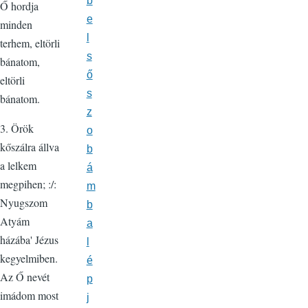
b
Ő hordja
e
minden
l
terhem, eltörli
s
bánatom,
ő
eltörli
s
bánatom.
z
3. Örök
o
kőszálra állva
b
a lelkem
á
megpihen; :/:
m
Nyugszom
b
Atyám
a
házába' Jézus
l
kegyelmiben.
é
Az Ő nevét
p
imádom most
j