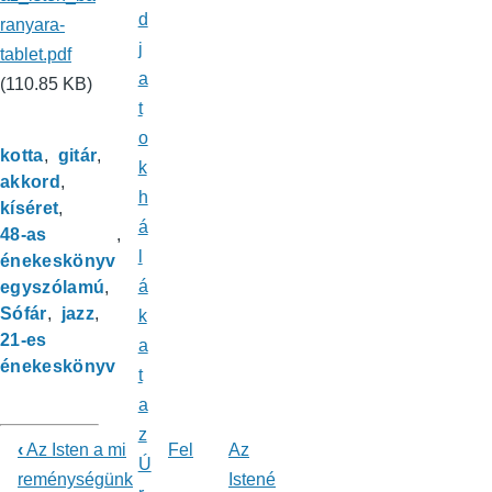
d
ranyara-
j
tablet.pdf
a
(110.85 KB)
t
o
kotta
gitár
k
akkord
h
kíséret
á
48-as
l
énekeskönyv
á
egyszólamú
Sófár
jazz
k
21-es
a
énekeskönyv
t
a
z
‹
Az Isten a mi
Fel
Az
Ú
Könyv
reménységünk
Istené