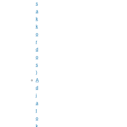
s
a
k
k
o
r
d
o
s
)
A
d
j
a
t
o
k