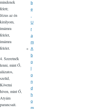
mindenek
b
felett;
e
Jézus az én
,
királyom,
U
imámra
r
felelet,
a
imámra
m
felelet.
A
b
4. Szeretnék
o
lenni, mint Ő,
l
alázatos,
o
szelíd,
n
Követni
d
híven, mint Ő,
h
Atyám
o
parancsait.
m