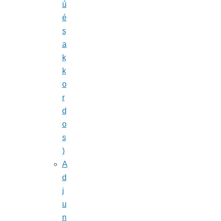
ú
é
s
a
k
k
o
r
d
o
s
)
A
d
j
u
n