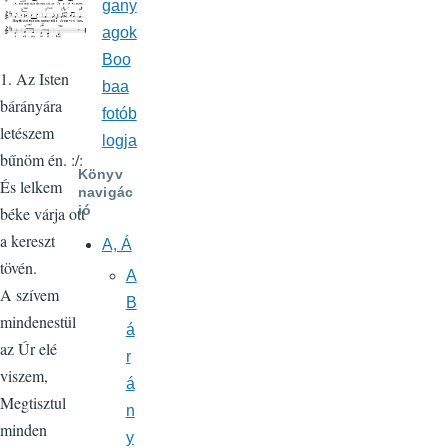
gany
agok
Boo
1. Az Isten
baa
bárányára
fotób
letészem
logja
bűnöm én. :/:
Könyv
És lelkem
navigác
ió
béke várja ott
a kereszt
A, Á
tövén.
A
A szívem
B
mindenestül
á
az Úr elé
r
viszem,
á
Megtisztul
n
minden
y