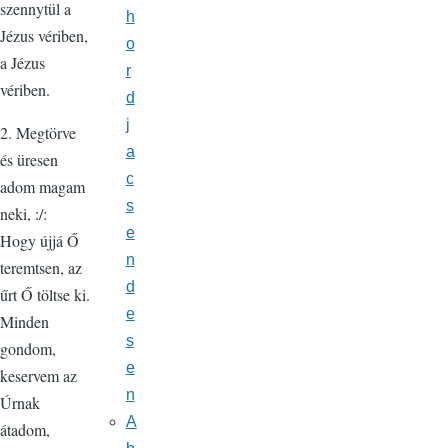
szennytül a
h
Jézus vériben,
o
a Jézus
r
vériben.
d
j
2. Megtörve
a
és üresen
c
adom magam
s
neki, :/:
e
Hogy újjá Ő
n
teremtsen, az
d
űrt Ő töltse ki.
e
Minden
s
gondom,
e
keservem az
n
Úrnak
A
átadom,