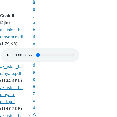
ű
n
Csatolt
,
fájlok
a
az_isten_ba
b
ranyara.midi
ű
(1.79 KB)
n
A
d
d
az_isten_ba
a
ranyara.pdf
k
(113.58 KB)
e
az_isten_ba
z
ranyara-
e
eink.pdf
d
(114.02 KB)
A
az_isten_ba