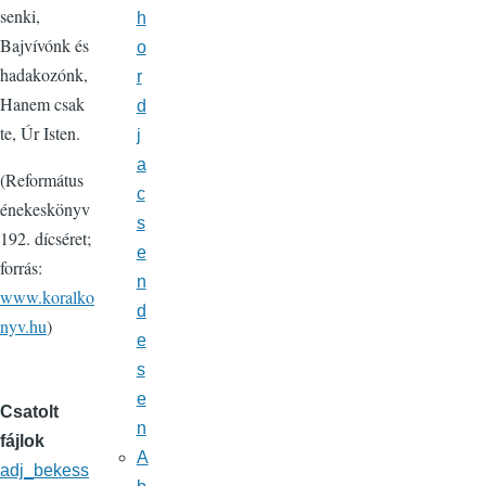
senki,
h
Bajvívónk és
o
hadakozónk,
r
Hanem csak
d
te, Úr Isten.
j
a
(Református
c
énekeskönyv
s
192. dícséret;
e
forrás:
n
www.koralko
d
nyv.hu
)
e
s
e
Csatolt
n
fájlok
A
adj_bekess