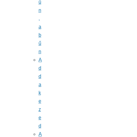
ű
n
,
a
b
ű
n
A
d
d
a
k
e
z
e
d
A