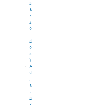
s
a
k
k
o
r
d
o
s
)
A
d
j
a
t
o
k