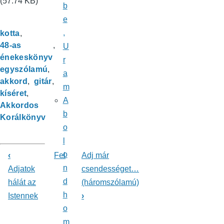
(57.74 KB)
b
e
,
kotta
48-as
U
énekeskönyv
r
egyszólamú
a
akkord
gitár
m
kíséret
A
Akkordos
b
Korálkönyv
o
l
o
‹
Fel
Adj már
Könyv
n
Adjatok
csendességet…
d
hálát az
(háromszólamú)
kereszthivatkozásai
h
Istennek
›
ehhez:
o
Énekeskönyv
m