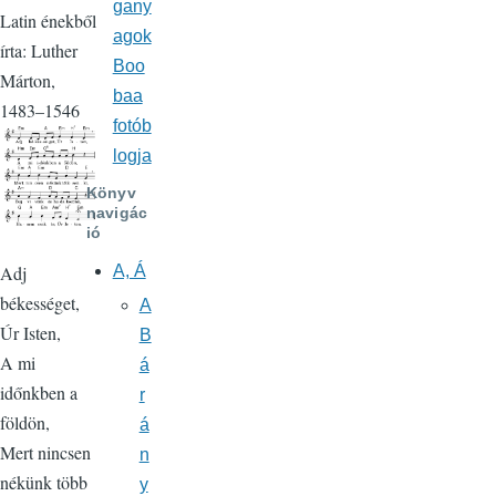
gany
Latin énekből
agok
írta: Luther
Boo
Márton,
baa
1483–1546
fotób
logja
Könyv
navigác
ió
A, Á
Adj
békességet,
A
Úr Isten,
B
A mi
á
időnkben a
r
földön,
á
Mert nincsen
n
nékünk több
y