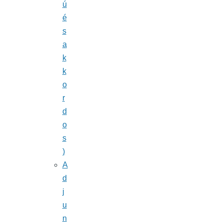
ú
é
s
a
k
k
o
r
d
o
s
)
A
d
j
u
n