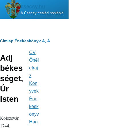
Ugrás a tartalomra
csecsy.hu
A Csécsy család honlapja
Morzsa
Címlap
Énekeskönyv
A, Á
CV
Fő
Adj
navigáció
Önél
békes
etraj
z
séget,
Kön
Úr
yvek
Isten
Éne
kesk
önyv
Kolozsvár,
Han
1744.