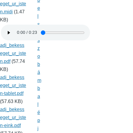
b
eget_ur_iste
e
n.midi
(1.47
l
KB)
s
ő
s
adj_bekess
z
eget_ur_iste
o
n.pdf
(57.74
b
KB)
á
adj_bekess
m
eget_ur_iste
b
n-tablet.pdf
a
(57.63 KB)
l
adj_bekess
é
eget_ur_iste
p
n-eink.pdf
j