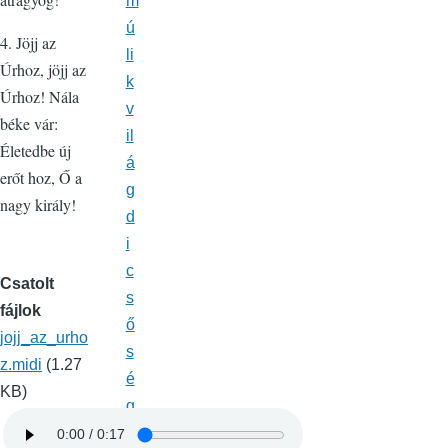
m
ú
4. Jöjj az
li
Úrhoz, jöjj az
k
Úrhoz! Nála
v
béke vár:
il
Életedbe új
á
erőt hoz, Ő a
g
nagy király!
d
i
c
Csatolt
s
fájlok
ő
jojj_az_urho
s
z.midi
(1.27
é
KB)
g
e