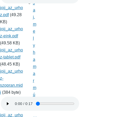
J
jojj_az_urho
a
z.pdf
(49.28
j,
KB)
m
jojj_az_urho
e
z-eink.pdf
l
(49.58 KB)
y
jojj_az_urho
h
z-tablet.pdf
a
(48.45 KB)
m
jojj_az_urho
a
z-
r
szopran.mid
m
i
(384 byte)
ú
li
k
jojj_az_urho
…