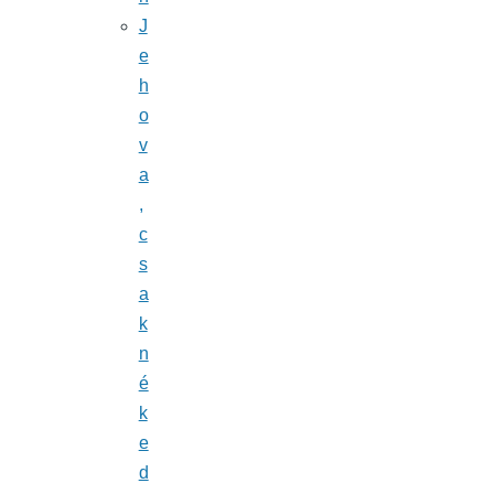
J
e
h
o
v
a
,
c
s
a
k
n
é
k
e
d