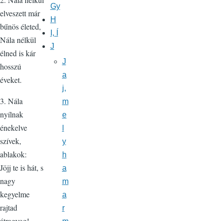
Gy
elveszett már
H
bűnös életed,
I, Í
Nála nélkül
J
élned is kár
J
hosszú
a
éveket.
j,
3. Nála
m
nyílnak
e
énekelve
l
szívek,
y
ablakok:
h
Jöjj te is hát, s
a
nagy
m
kegyelme
a
rajtad
r
átragyog!