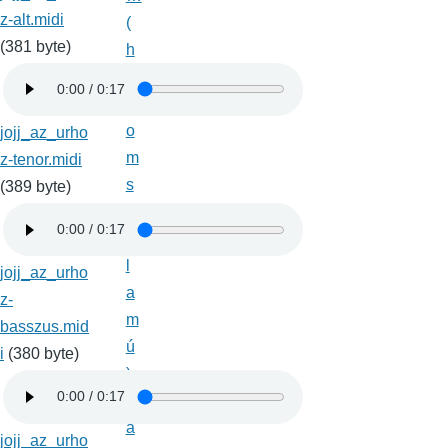
z-alt.midi
(
(381 byte)
h
á
r
o
jojj_az_urho
m
z-tenor.midi
s
(389 byte)
z
ó
l
jojj_az_urho
a
z-
m
basszus.mid
ú
i
(380 byte)
)
J
á
jojj_az_urho