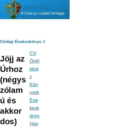
Ugrás a tartalomra
csecsy.hu
A Csécsy család honlapja
Morzsa
Címlap
Énekeskönyv
J
CV
Fő
Jöjj az
navigáció
Önél
Úrhoz
etraj
z
(négys
Kön
zólam
yvek
ú és
Éne
kesk
akkor
önyv
dos)
Han