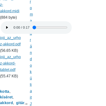
r
z-
o
akkord.midi
m
(884 byte)
a
z
a
jojj_az_urho
r
z-akkord.pdf
á
(56.65 KB)
n
jojj_az_urho
d
z-akkord-
o
tablet.pdf
k
(55.47 KB)
ú
tj
a
kotta
kíséret
it
akkord
gitár
J