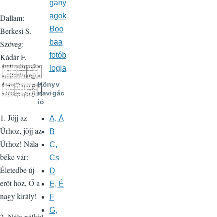
gany
agok
Dallam:
Boo
Berkesi S.
baa
Szöveg:
fotób
Kádár F.
logja
Könyv
navigác
ió
1. Jöjj az
A, Á
Úrhoz, jöjj az
B
Úrhoz! Nála
C,
béke vár:
Cs
Életedbe új
D
erőt hoz, Ő a
E, É
nagy király!
F
G,
2. Nála nélkül