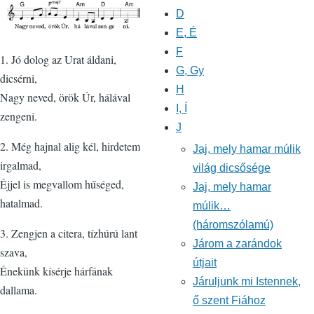
D
E, É
F
1. Jó dolog az Urat áldani,
G, Gy
dicsérni,
H
Nagy neved, örök Úr, hálával
I, Í
zengeni.
J
2. Még hajnal alig kél, hirdetem
Jaj, mely hamar múlik
irgalmad,
világ dicsősége
Éjjel is megvallom hűséged,
Jaj, mely hamar
hatalmad.
múlik…
(háromszólamú)
3. Zengjen a citera, tízhúrú lant
Járom a zarándok
szava,
útjait
Énekünk kísérje hárfának
Járuljunk mi Istennek,
dallama.
ő szent Fiához