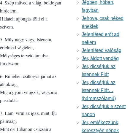
4. Szép műved a világ, boldogan
Jégben, hóban,
hirdetem,
fagyban
Hálatelt ujjongás tölti el a
Jehova, csak néked
szívem.
éneklek
Jelenléted erőt ad
5. Mily nagy vagy, Istenem,
nekem
értelmed végtelen,
Jelenléted valóság
Mélységes terveid ámulva
Jer, áldott vendég
fürkészem.
Jer, dícsérjük az
Istennek Fiát
6. Bűnében csillogva járhat az
Jer, dícsérjük az
álnokság,
Istennek Fiát…
Míg a gyom virágzik, végsorsa
(háromszólamú)
pusztulás.
Jer, dícsérjük e szent
7. Lám, virul az igaz, mint ifjú
napon
pálmaág,
Jer, emlékezzünk,
Mint ősi Libanon csúcsán a
keresztyén népek