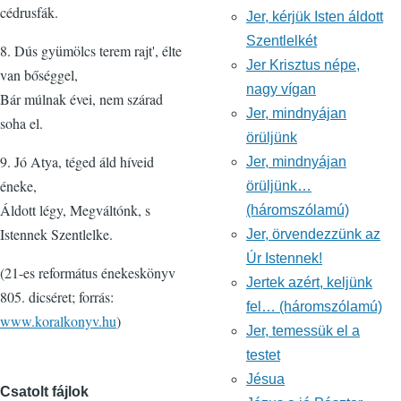
cédrusfák.
Jer, kérjük Isten áldott
Szentlelkét
8. Dús gyümölcs terem rajt', élte
Jer Krisztus népe,
van bőséggel,
nagy vígan
Bár múlnak évei, nem szárad
Jer, mindnyájan
soha el.
örüljünk
9. Jó Atya, téged áld híveid
Jer, mindnyájan
éneke,
örüljünk…
Áldott légy, Megváltónk, s
(háromszólamú)
Istennek Szentlelke.
Jer, örvendezzünk az
Úr Istennek!
(21-es református énekeskönyv
Jertek azért, keljünk
805. dicséret; forrás:
fel… (háromszólamú)
www.koralkonyv.hu
)
Jer, temessük el a
testet
Jésua
Csatolt fájlok