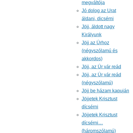
megváltója
Jó dolog az Urat
áldani, dicsérni
Jöjj, áldott nagy
Királyunk
Jöjj az Úrhoz
(négyszólamú és
akkordos)
Jöjj, az Úr vár reád
Jöjj, az Úr vár reád
(négyszólamú)
Jöjj be házam kapuján
Jöjjetek Krisztust
dícsérni
Jöjjetek Krisztust
dícsérni…
(háromszólamú)