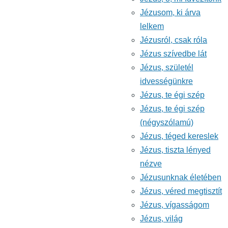
Jézusom, ki árva
lelkem
Jézusról, csak róla
Jézus szívedbe lát
Jézus, születél
idvességünkre
Jézus, te égi szép
Jézus, te égi szép
(négyszólamú)
Jézus, téged kereslek
Jézus, tiszta lényed
nézve
Jézusunknak életében
Jézus, véred megtisztít
Jézus, vígasságom
Jézus, világ