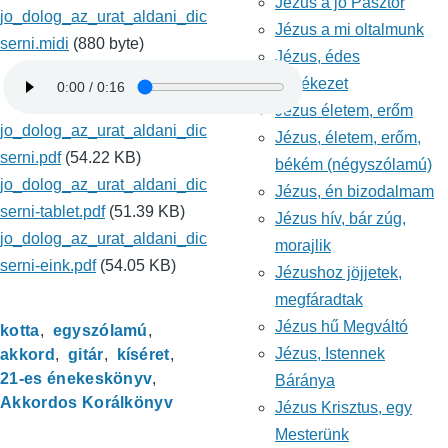
Jézus a jó Pásztor
jo_dolog_az_urat_aldani_dic
Jézus a mi oltalmunk
serni.midi
(880 byte)
Jézus, édes
emlékezet
Jézus életem, erőm
jo_dolog_az_urat_aldani_dic
Jézus, életem, erőm,
serni.pdf
(54.22 KB)
békém (négyszólamú)
jo_dolog_az_urat_aldani_dic
Jézus, én bizodalmam
serni-tablet.pdf
(51.39 KB)
Jézus hív, bár zúg,
jo_dolog_az_urat_aldani_dic
morajlik
serni-eink.pdf
(54.05 KB)
Jézushoz jöjjetek,
megfáradtak
Jézus hű Megváltó
kotta
egyszólamú
Jézus, Istennek
akkord
gitár
kíséret
21-es énekeskönyv
Báránya
Akkordos Korálkönyv
Jézus Krisztus, egy
Mesterünk