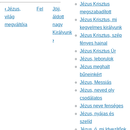
Jézus Krisztus
‹
Jézus,
Fel
Jöjj,
megszabadított
Könyv
világ
áldott
Jézus Krisztus, mi
megváltója
nagy
kereszthivatkozásai
kegyelmes királyunk
Királyunk
ehhez:
Jézus Krisztus, szép
›
fényes hajnal
Énekeskönyv
Jézus Krisztus Úr
Jézus, leborulok
Jézus meghalt
bűneinkért
Jézus, Messiás
Jézus, neved oly
csodálatos
Jézus neve fenséges
Jézus, nyájas és
szelíd
Jézus, ó, mi Idvezítőnk