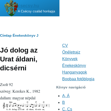
Ugrás a tartalomra
csecsy.hu
A Csécsy család honlapja
Morzsa
Címlap
Énekeskönyv
J
CV
Fő
Jó dolog az
navigáció
Önéletrajz
Urat áldani,
Könyvek
Énekeskönyv
dicsérni
Hanganyagok
Boobaa fotóblogja
Zsolt 92
Könyv navigáció
szöveg: Kerekes K., 1982
A, Á
dallam: magyar népdal
B
C, Cs