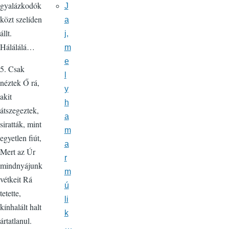
gyalázkodók
J
közt szelíden
a
állt.
j,
Hálálálá…
m
e
5. Csak
l
néztek Ő rá,
y
akit
h
átszegeztek,
a
siratták, mint
m
egyetlen fiút,
a
Mert az Úr
r
mindnyájunk
m
vétkeit Rá
ú
tetette,
li
kínhalált halt
k
ártatlanul.
…