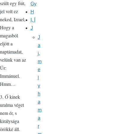
szült egy fiút,
Gy
jel volt ez
H
neked, Izrael,
I, Í
Hogy a
J
magasból
J
eljött a
a
naptámadat,
j,
velünk van az
m
Úr:
e
Immánuel.
l
Hmm…
y
h
3. Ő kinek
a
uralma véget
m
nem ér, s
a
királysága
r
örökké áll.