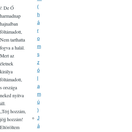
(
/: De Ő
h
harmadnap
á
hajnalban
r
föltámadott,
o
Nem tarthatta
m
fogva a halál.
s
Mert az
z
életnek
ó
királya
l
föltámadott,
a
s országa
m
neked nyitva
ú
áll.
)
„Térj hozzám,
J
jöjj hozzám!
á
Eltöröltem