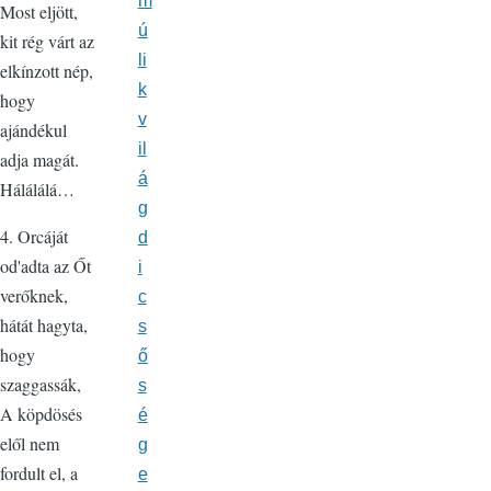
m
Most eljött,
ú
kit rég várt az
li
elkínzott nép,
k
hogy
v
ajándékul
il
adja magát.
á
Hálálálá…
g
4. Orcáját
d
od'adta az Őt
i
verőknek,
c
hátát hagyta,
s
hogy
ő
szaggassák,
s
A köpdösés
é
elől nem
g
fordult el, a
e