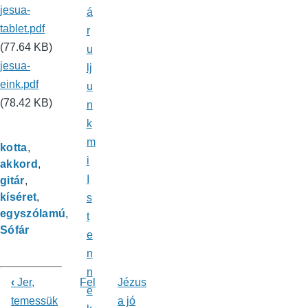
jesua-
á
tablet.pdf
r
(77.64 KB)
u
jesua-
lj
eink.pdf
u
(78.42 KB)
n
k
m
kotta
i
akkord
I
gitár
kíséret
s
egyszólamú
t
Sófár
e
n
n
‹
Jer,
Fel
Jézus
e
Könyv
temessük
a jó