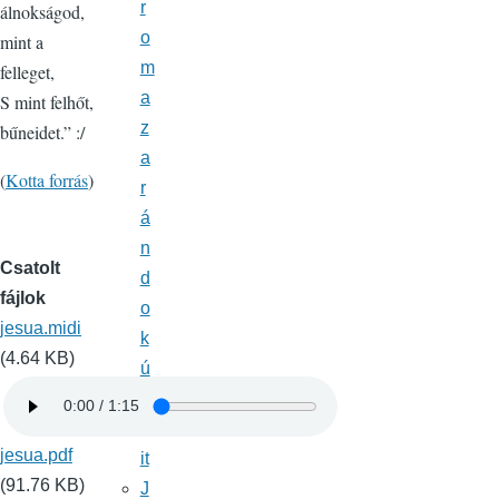
r
álnokságod,
o
mint a
m
felleget,
a
S mint felhőt,
z
bűneidet.” :/
a
(
Kotta forrás
)
r
á
n
Csatolt
d
fájlok
o
jesua.midi
k
(4.64 KB)
ú
tj
a
jesua.pdf
it
(91.76 KB)
J