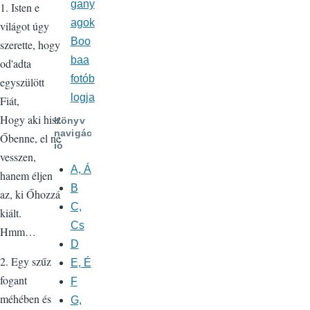
gany
1. Isten e
agok
világot úgy
Boo
szerette, hogy
baa
od'adta
fotób
egyszülött
logja
Fiát,
Hogy aki hisz
Könyv
navigác
Őbenne, el ne
ió
vesszen,
A, Á
hanem éljen
B
az, ki Őhozzá
C,
kiált.
Cs
Hmm…
D
2. Egy szűz
E, É
fogant
F
méhében és
G,