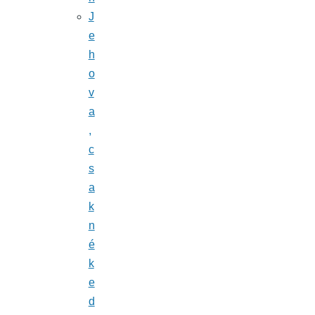
J
e
h
o
v
a
,
c
s
a
k
n
é
k
e
d