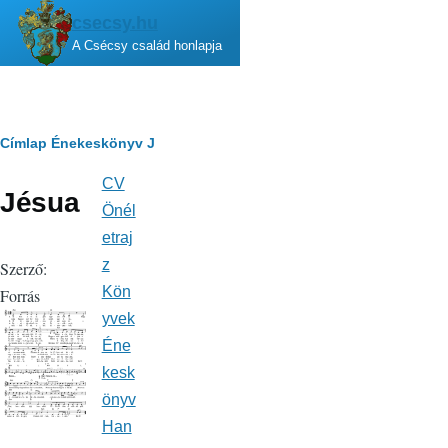
Ugrás a tartalomra
csecsy.hu
A Csécsy család honlapja
Morzsa
Címlap
Énekeskönyv
J
CV
Fő
Jésua
navigáció
Önél
etraj
z
Szerző:
Kön
Forrás
yvek
Éne
kesk
önyv
Han