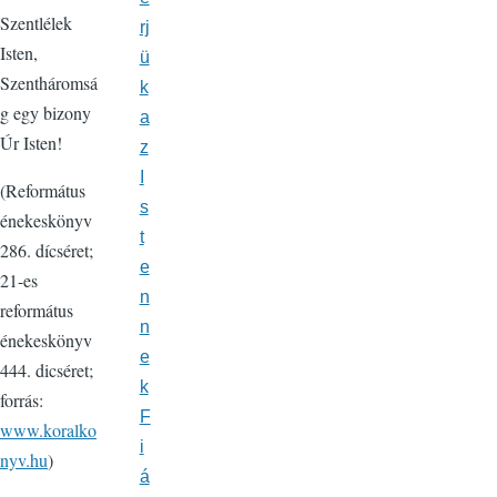
Szentlélek
rj
Isten,
ü
Szentháromsá
k
g egy bizony
a
Úr Isten!
z
I
(Református
s
énekeskönyv
t
286. dícséret;
e
21-es
n
református
n
énekeskönyv
e
444. dicséret;
k
forrás:
F
www.koralko
i
nyv.hu
)
á