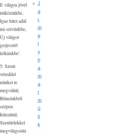
J
E világra jövél
a
miközinkbe,
j,
Igaz hitet adál
m
mi szívünkbe,
e
Új világot
l
gerjesztél
y
lelkünkbe'.
h
5. Szent
a
véreddel
m
minket te
a
megváltál,
r
Bűneinkből
m
szépen
ú
kitisztítál,
li
Szentlélekkel
k
megvilágosítá
…