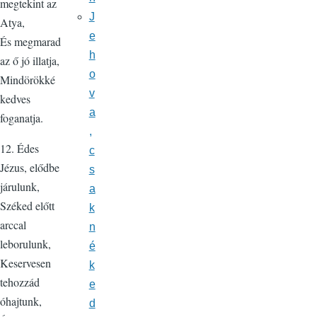
megtekint az
J
Atya,
e
És megmarad
h
az ő jó illatja,
o
Mindörökké
v
kedves
a
foganatja.
,
12. Édes
c
Jézus, elődbe
s
járulunk,
a
Széked előtt
k
arccal
n
leborulunk,
é
Keservesen
k
tehozzád
e
óhajtunk,
d