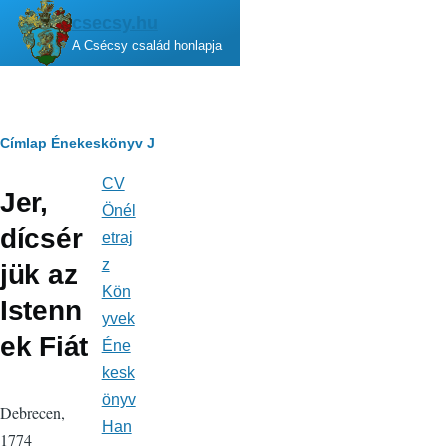
Ugrás a tartalomra
csecsy.hu
A Csécsy család honlapja
Morzsa
Címlap
Énekeskönyv
J
CV
Fő
Jer,
navigáció
Önél
dícsér
etraj
z
jük az
Kön
Istenn
yvek
ek Fiát
Éne
kesk
önyv
Debrecen,
Han
1774