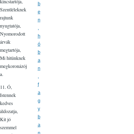
kincstartója,
b
Szentléleknek
e
rajtunk
n
nyugtatója,
,
Nyomorodott
h
árvák
ó
megtartója,
b
Mi hitünknek
a
megkoronázój
n
a.
,
f
11. Ó,
a
Istennek
g
kedves
y
áldozatja,
b
Kit jó
a
szemmel
n