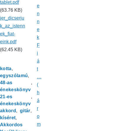
tablet.pdf
e
(63.76 KB)
n
jer_dicserju
n
k_az_istenn
e
ek_fiat-
k
eink.pdf
F
(62.45 KB)
i
á
kotta
t
egyszólamú
…
48-as
(
énekeskönyv
h
21-es
á
énekeskönyv
r
akkord
gitár
o
kíséret
m
Akkordos