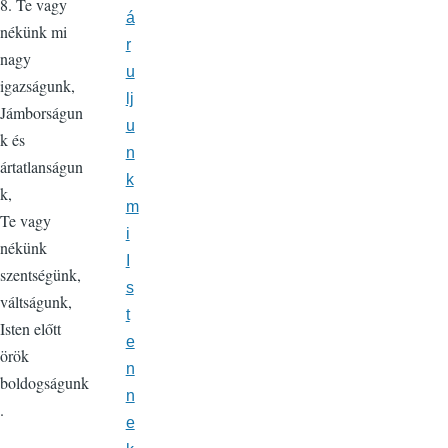
8. Te vagy
á
nékünk mi
r
nagy
u
igazságunk,
lj
Jámborságun
u
k és
n
ártatlanságun
k
k,
m
Te vagy
i
nékünk
I
szentségünk,
s
váltságunk,
t
Isten előtt
e
örök
n
boldogságunk
n
.
e