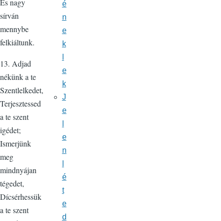
És nagy
é
sírván
n
mennybe
e
felkiáltunk.
k
l
13. Adjad
e
nékünk a te
k
Szentlelkedet,
J
Terjesztessed
e
a te szent
l
igédet;
e
Ismerjünk
n
meg
l
mindnyájan
é
tégedet,
t
Dícsérhessük
e
a te szent
d