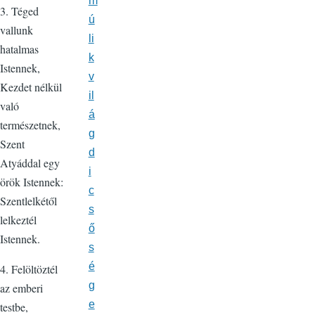
m
3. Téged
ú
vallunk
li
hatalmas
k
Istennek,
v
Kezdet nélkül
il
való
á
természetnek,
g
Szent
d
Atyáddal egy
i
örök Istennek:
c
Szentlelkétől
s
lelkeztél
ő
Istennek.
s
é
4. Felöltöztél
g
az emberi
e
testbe,