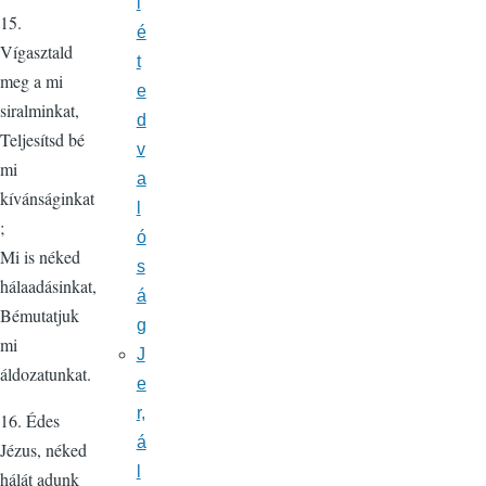
l
15.
é
Vígasztald
t
meg a mi
e
siralminkat,
d
Teljesítsd bé
v
mi
a
kívánságinkat
l
;
ó
Mi is néked
s
hálaadásinkat,
á
Bémutatjuk
g
mi
J
áldozatunkat.
e
r,
16. Édes
á
Jézus, néked
l
hálát adunk