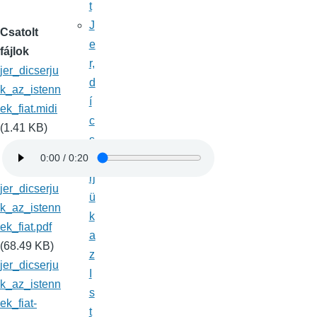
t
J
Csatolt
e
fájlok
r,
jer_dicserju
d
k_az_istenn
í
ek_fiat.midi
c
(1.41 KB)
s
é
rj
jer_dicserju
ü
k_az_istenn
k
ek_fiat.pdf
a
(68.49 KB)
z
jer_dicserju
I
k_az_istenn
s
ek_fiat-
t