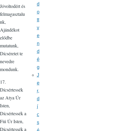
d
Jóvoltodért és
o
felmagasztalu
tt
nk,
v
Ajándékot
e
elődbe
n
mutatunk,
d
Dícséretet te
é
nevedre
g
mondunk.
J
17.
e
Dícsértessék
r,
az Atya Úr
d
Isten,
í
Dícsértessék a
c
Fiú Úr Isten,
s
Dícsértessék a
é