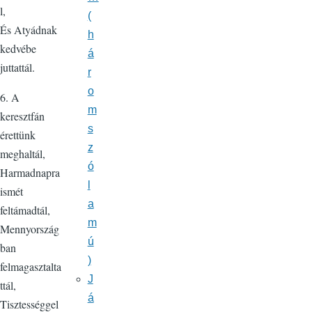
l,
(
És Atyádnak
h
kedvébe
á
juttattál.
r
o
6. A
m
keresztfán
s
érettünk
z
meghaltál,
ó
Harmadnapra
l
ismét
a
feltámadtál,
m
Mennyország
ú
ban
)
felmagasztalta
J
ttál,
á
Tisztességgel