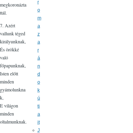
r
megkoronázta
o
ttál.
m
7. Azért
a
vallunk téged
z
királyunknak,
a
És örökké
r
való
á
főpapunknak,
n
Isten előtt
d
minden
o
gyámolunkna
k
k,
ú
E világon
tj
minden
a
oltalmunknak.
it
J