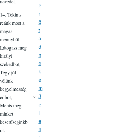
nevedet.
e
14. Tekints
r
reánk most a
ő
magas
t
mennyből,
a
Látogass meg
d
királyi
n
székedből,
e
Tégy jól
k
vélünk
e
kegyelmesség
m
edből,
J
Ments meg
e
minket
l
keserűséginkb
e
ől.
n