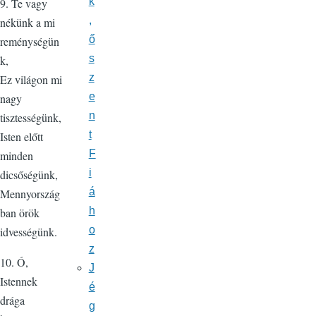
k
9. Te vagy
,
nékünk a mi
ő
reménységün
s
k,
z
Ez világon mi
e
nagy
n
tisztességünk,
t
Isten előtt
F
minden
i
dicsőségünk,
á
Mennyország
h
ban örök
o
idvességünk.
z
10. Ó,
J
Istennek
é
drága
g