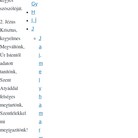
Gy
szószólóját.
H
I, Í
2. Jézus
J
Krisztus,
kegyelmes
J
Megváltónk,
a
Úr Istentől
j,
adatott
m
tanítónk,
e
Szent
l
Atyáddal
y
felséges
h
megtartónk,
a
Szentlélekkel
m
mi
a
megigazítónk!
r