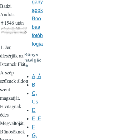
gany
Batizi
agok
András,
Boo
✝1546 után
baa
fotób
logja
1. Jer,
Könyv
dícsérjük az
navigác
Istennek Fiát,
ió
A szép
A, Á
szűznek áldott
B
szent
C,
magzatját,
Cs
E világnak
D
édes
E, É
Megváltóját,
F
Bűnösöknek
G,
kegyes