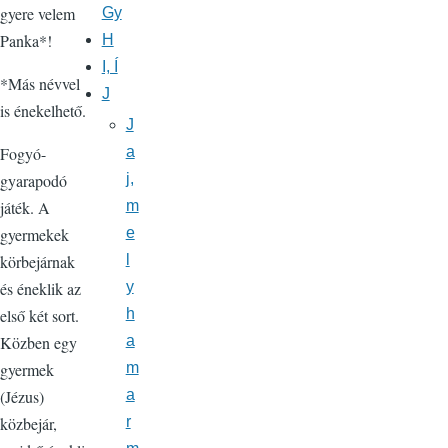
gyere velem
Gy
Panka*!
H
I, Í
*Más névvel
J
is énekelhető.
J
a
Fogyó-
j,
gyarapodó
m
játék. A
e
gyermekek
l
körbejárnak
y
és éneklik az
h
első két sort.
a
Közben egy
m
gyermek
a
(Jézus)
r
közbejár,