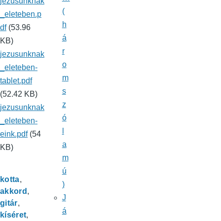
jezusunknak
(
_eleteben.p
h
df
(53.96
á
KB)
r
jezusunknak
o
_eleteben-
m
tablet.pdf
s
(52.42 KB)
z
jezusunknak
ó
_eleteben-
l
eink.pdf
(54
a
KB)
m
ú
kotta
)
akkord
J
gitár
á
kíséret