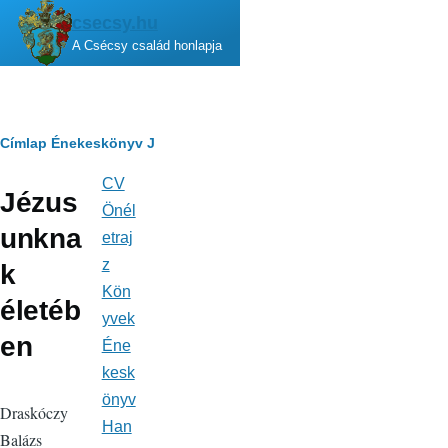
Ugrás a tartalomra
csecsy.hu
A Csécsy család honlapja
Morzsa
Címlap
Énekeskönyv
J
CV
Fő
Jézus
navigáció
Önél
unkna
etraj
z
k
Kön
életéb
yvek
en
Éne
kesk
önyv
Draskóczy
Han
Balázs