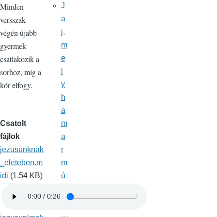
J
Minden
a
versszak
j,
végén újabb
m
gyermek
e
csatlakozik a
l
sorhoz, míg a
y
kör elfogy.
h
a
m
Csatolt
a
fájlok
r
jezusunknak
m
_eleteben.m
ú
idi
(1.54 KB)
li
k
…