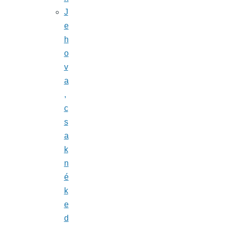
J
e
h
o
v
a
,
c
s
a
k
n
é
k
e
d