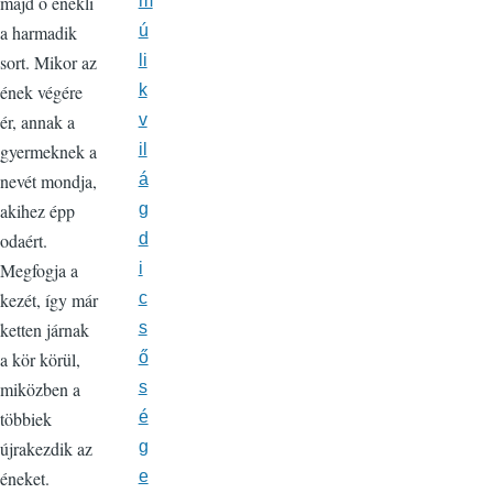
m
majd ő énekli
ú
a harmadik
li
sort. Mikor az
k
ének végére
v
ér, annak a
il
gyermeknek a
á
nevét mondja,
g
akihez épp
d
odaért.
i
Megfogja a
c
kezét, így már
s
ketten járnak
ő
a kör körül,
s
miközben a
é
többiek
g
újrakezdik az
e
éneket.