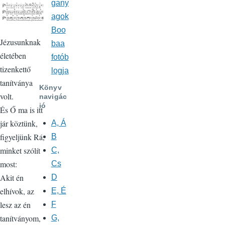
gany
agok
Boo
Jézusunknak
baa
életében
fotób
tizenkettő
logja
tanítványa
Könyv
volt.
navigác
ió
És Ő ma is itt
jár köztünk,
A, Á
figyeljünk Rá,
B
minket szólít
C,
most:
Cs
Akit én
D
elhívok, az
E, É
lesz az én
F
tanítványom,
G,