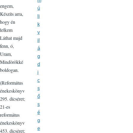
m
engem,
ú
Készíts arra,
li
hogy én
k
lelkem
v
Láthat majd
il
fenn, ó,
á
Uram,
g
Mindörökké
d
boldogan.
i
c
(Református
s
énekeskönyv
ő
295. dícséret;
s
21-es
é
református
g
énekeskönyv
e
453. dicséret;