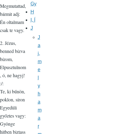
Gy
Megmutattad,
H
bármit adj:
I, Í
Én oltalmam
J
csak te vagy.
J
2. Jézus,
a
benned bízva
j,
bízom,
m
Elpusztulnom
e
, ó, ne hagyj!
l
:/:
y
Te, ki bűnön,
h
poklon, síron
a
Egyedüli
m
győztes vagy:
a
Gyönge
r
hitben biztass