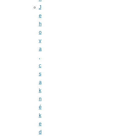
J
e
h
o
v
a
,
c
s
a
k
n
é
k
e
d