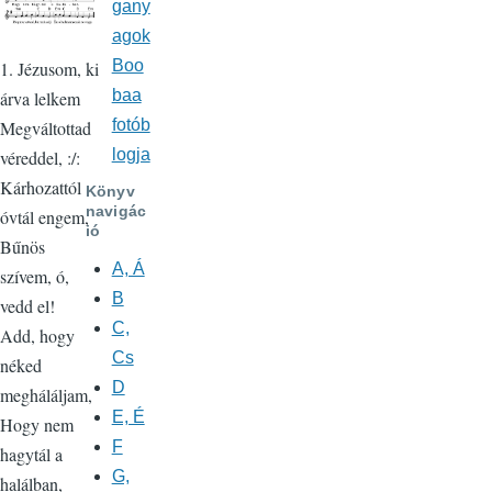
gany
agok
Boo
1. Jézusom, ki
baa
árva lelkem
fotób
Megváltottad
logja
véreddel, :/:
Kárhozattól
Könyv
navigác
óvtál engem,
ió
Bűnös
A, Á
szívem, ó,
B
vedd el!
C,
Add, hogy
Cs
néked
D
megháláljam,
E, É
Hogy nem
F
hagytál a
G,
halálban,