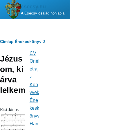
Ugrás a tartalomra
csecsy.hu
A Csécsy család honlapja
Morzsa
Címlap
Énekeskönyv
J
CV
Fő
Jézus
navigáció
Önél
om, ki
etraj
z
árva
Kön
lelkem
yvek
Éne
kesk
Rist János
önyv
Han