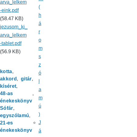
arva_lelkem
(
-eink.pdf
h
(58.47 KB)
á
jezusom_ki_
r
arva_lelkem
o
-tablet.pdf
m
(56.9 KB)
s
z
kotta
ó
akkord
gitár
l
kíséret
a
48-as
m
énekeskönyv
ú
Sófár
)
egyszólamú
J
21-es
énekeskönyv
á