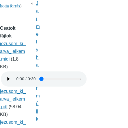
J
kotta forrás
)
a
j,
m
Csatolt
e
fájlok
l
jezusom_ki_
y
arva_lelkem
h
.midi
(1.8
a
KB)
m
a
r
jezusom_ki_
m
arva_lelkem
ú
.pdf
(58.04
li
KB)
k
jezusom_ki_
…