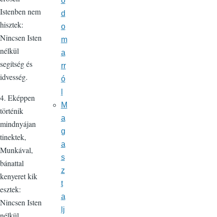
o
Istenben nem
d
hisztek:
o
Nincsen Isten
m
nélkül
a
segítség és
rr
idvesség.
ó
l
4. Eképpen
M
történik
a
mindnyájan
g
tinektek,
a
Munkával,
s
bánattal
z
kenyeret kik
t
esztek:
a
Nincsen Isten
lj
nélkül