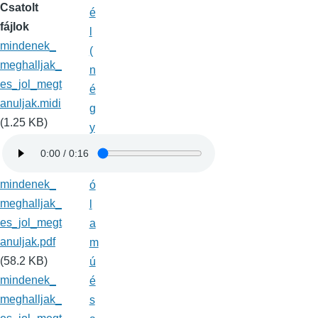
Csatolt
é
fájlok
l
mindenek_
(
meghalljak_
n
es_jol_megt
é
anuljak.midi
g
(1.25 KB)
y
s
z
mindenek_
ó
meghalljak_
l
es_jol_megt
a
anuljak.pdf
m
(58.2 KB)
ú
mindenek_
é
meghalljak_
s