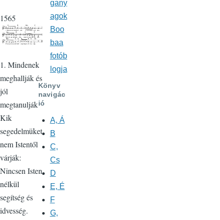
gany
agok
1565
Boo
baa
fotób
1. Mindenek
logja
meghallják és
Könyv
jól
navigác
megtanulják
ió
Kik
A, Á
segedelmüket
B
nem Istentől
C,
várják:
Cs
Nincsen Isten
D
nélkül
E, É
segítség és
F
idvesség.
G,