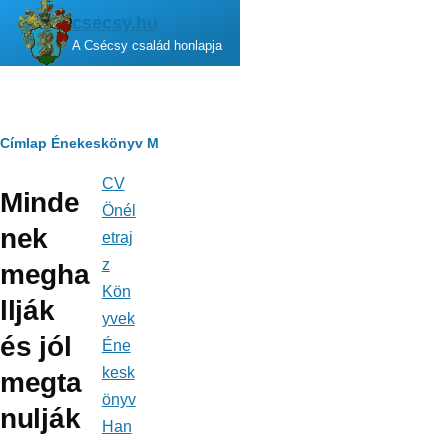
Ugrás a tartalomra
csecsy.hu
A Csécsy család honlapja
Morzsa
Címlap
Énekeskönyv
M
CV
Fő
Minde
navigáció
Önél
nek
etraj
z
megha
Kön
llják
yvek
és jól
Éne
kesk
megta
önyv
nulják
Han