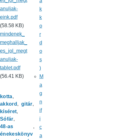
es_jol_megt
a
anuljak-
k
eink.pdf
k
(58.58 KB)
o
mindenek_
r
meghalljak_
d
es_jol_megt
o
anuljak-
s
tablet.pdf
)
(56.41 KB)
M
a
g
kotta
n
akkord
gitár
if
kíséret
i
Sófár
48-as
c
énekeskönyv
a