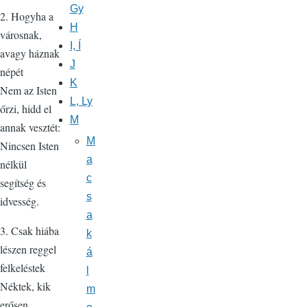
Gy
2. Hogyha a
H
városnak,
I, Í
avagy háznak
J
népét
K
Nem az Isten
L, Ly
őrzi, hidd el
M
annak vesztét:
M
Nincsen Isten
a
nélkül
c
segítség és
s
idvesség.
a
3. Csak hiába
k
lészen reggel
á
felkeléstek
l
Néktek, kik
m
erősen