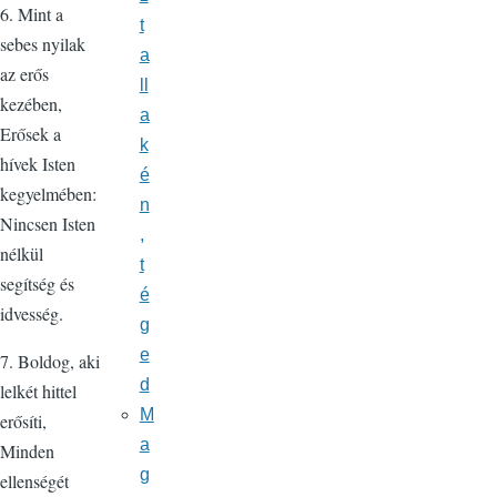
6. Mint a
t
sebes nyilak
a
az erős
ll
kezében,
a
Erősek a
k
hívek Isten
é
kegyelmében:
n
Nincsen Isten
,
nélkül
t
segítség és
é
idvesség.
g
e
7. Boldog, aki
d
lelkét hittel
M
erősíti,
a
Minden
g
ellenségét