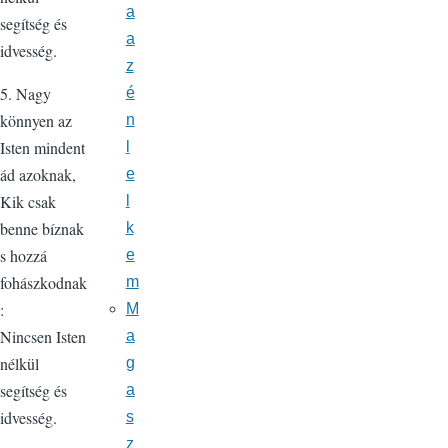
a
segítség és
a
idvesség.
z
5. Nagy
é
könnyen az
n
Isten mindent
l
ád azoknak,
e
Kik csak
l
benne bíznak
k
s hozzá
e
fohászkodnak
m
:
M
Nincsen Isten
a
nélkül
g
segítség és
a
idvesség.
s
z