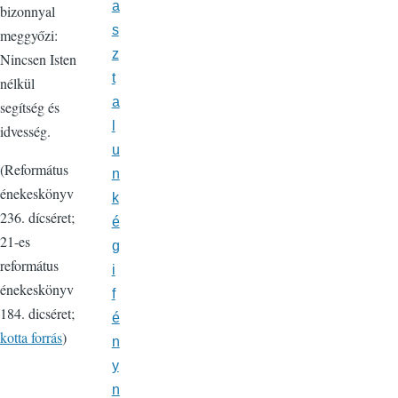
a
bizonnyal
s
meggyőzi:
z
Nincsen Isten
t
nélkül
a
segítség és
l
idvesség.
u
(Református
n
énekeskönyv
k
236. dícséret;
é
21-es
g
református
i
énekeskönyv
f
184. dicséret;
é
kotta forrás
)
n
y
n