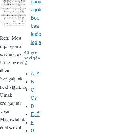
gany
agok
Boo
baa
fotób
Refr.: Most
logja
ujjongjon a
Könyv
szívünk, az
navigác
Úr színe elé
ió
állva,
A, Á
Szolgáljunk
B
neki vígan, az
C,
Úrnak
Cs
szolgáljunk
D
vígan.
E, É
Magasztaljuk
F
énekszóval,
G,