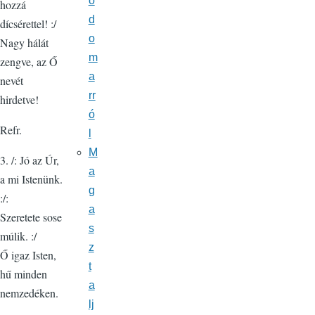
o
hozzá
d
dícsérettel! :/
o
Nagy hálát
m
zengve, az Ő
a
nevét
rr
hirdetve!
ó
Refr.
l
M
3. /: Jó az Úr,
a
a mi Istenünk.
g
:/:
a
Szeretete sose
s
múlik. :/
z
Ő igaz Isten,
t
hű minden
a
nemzedéken.
lj