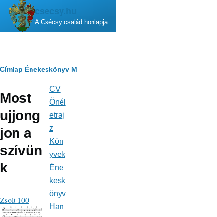
Ugrás a tartalomra
csecsy.hu
A Csécsy család honlapja
Morzsa
Címlap
Énekeskönyv
M
CV
Fő
Most
navigáció
Önél
ujjong
etraj
z
jon a
Kön
szívün
yvek
k
Éne
kesk
önyv
Zsolt 100
Han