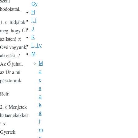
szent
Gy
hódolattal.
H
I, Í
1. /: Tudjátok
J
meg, hogy Úr
K
az Isten! :/:
L, Ly
Övé vagyunk,
M
alkotási. :/
Az Ő juhai,
M
az Úr a mi
a
pásztorunk.
c
s
Refr.
a
k
2. /: Menjetek
á
hálaénekekkel
l
! :/:
m
Gyertek