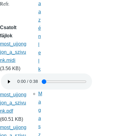
Refr.
a
a
z
Csatolt
é
fájlok
n
most_ujjong
l
jon_a_szivu
e
nk.midi
l
(3.56 KB)
k
e
m
M
most_ujjong
a
jon_a_szivu
g
nk.pdf
a
(60.51 KB)
s
most_ujjong
z
jon_a_szivu