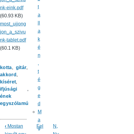
t
nk-eink.pdf
a
(60.93 KB)
ll
most_ujjong
a
jon_a_szivu
k
nk-tablet.pdf
é
(60.1 KB)
n
,
kotta
gitár
t
akkord
é
kíséret
g
ifjúsági
e
ének
egyszólamú
d
M
a
‹
Mostan
Fel
N,
g
Könyv