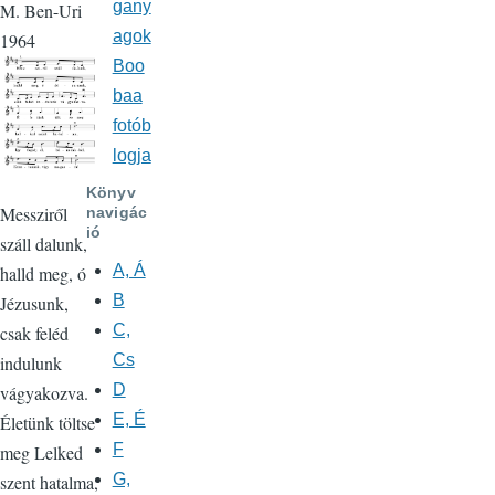
gany
M. Ben-Uri
agok
1964
Boo
baa
fotób
logja
Könyv
Messziről
navigác
ió
száll dalunk,
A, Á
halld meg, ó
B
Jézusunk,
C,
csak feléd
Cs
indulunk
D
vágyakozva.
E, É
Életünk töltse
F
meg Lelked
G,
szent hatalma,