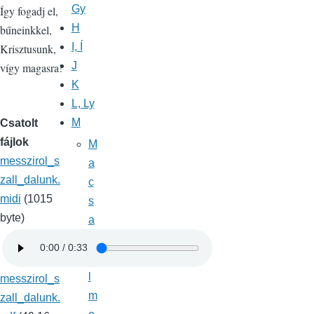
Gy
Így fogadj el,
H
bűneinkkel,
I, Í
Krisztusunk,
J
vígy magasra!
K
L, Ly
M
Csatolt
fájlok
M
messzirol_s
a
zall_dalunk.
c
midi
(1015
s
byte)
a
k
á
l
messzirol_s
m
zall_dalunk.