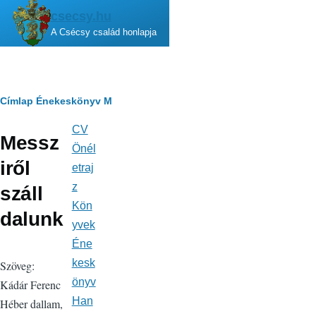
Ugrás a tartalomra
csecsy.hu
A Csécsy család honlapja
Morzsa
Címlap
Énekeskönyv
M
CV
Fő
Messz
navigáció
Önél
iről
etraj
z
száll
Kön
dalunk
yvek
Éne
kesk
Szöveg:
önyv
Kádár Ferenc
Han
Héber dallam,