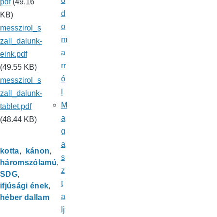
o
pdf
(49.16
d
KB)
o
messzirol_s
m
zall_dalunk-
a
eink.pdf
rr
(49.55 KB)
ó
messzirol_s
l
zall_dalunk-
M
tablet.pdf
a
(48.44 KB)
g
a
kotta
kánon
s
háromszólamú
z
SDG
t
ifjúsági ének
a
héber dallam
lj