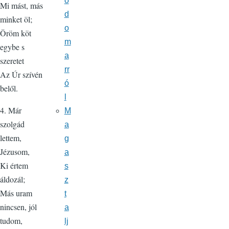
o
Mi mást, más
d
minket öl;
o
Öröm köt
m
egybe s
a
szeretet
rr
Az Úr szívén
ó
belől.
l
4. Már
M
szolgád
a
lettem,
g
Jézusom,
a
Ki értem
s
áldozál;
z
Más uram
t
nincsen, jól
a
tudom,
lj