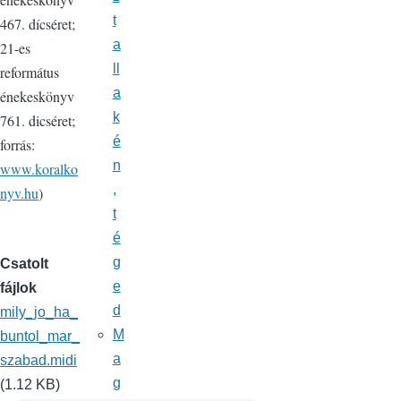
t
467. dícséret;
a
21-es
ll
református
a
énekeskönyv
k
761. dicséret;
é
forrás:
n
www.koralko
,
nyv.hu
)
t
é
g
Csatolt
e
fájlok
d
mily_jo_ha_
M
buntol_mar_
a
szabad.midi
g
(1.12 KB)