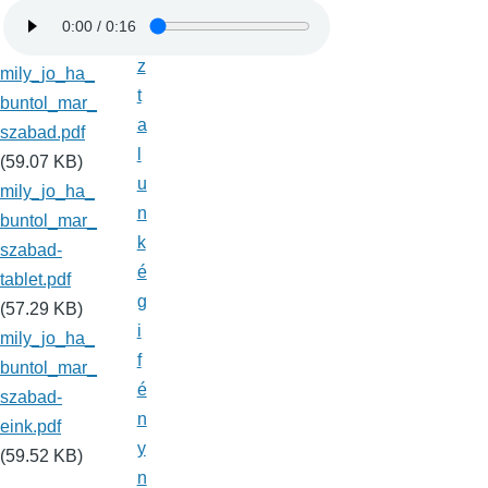
a
s
z
mily_jo_ha_
t
buntol_mar_
a
szabad.pdf
l
(59.07 KB)
u
mily_jo_ha_
n
buntol_mar_
k
szabad-
é
tablet.pdf
g
(57.29 KB)
i
mily_jo_ha_
f
buntol_mar_
é
szabad-
n
eink.pdf
y
(59.52 KB)
n