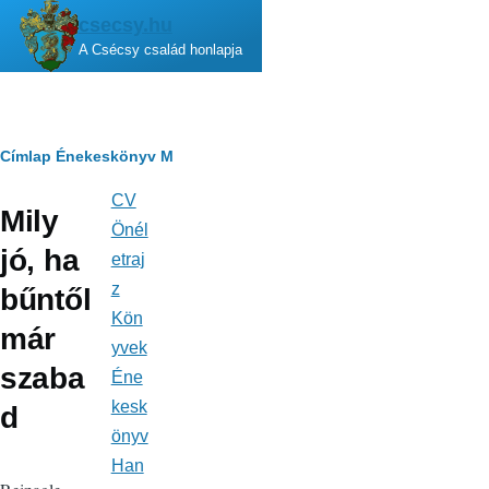
Ugrás a tartalomra
csecsy.hu
A Csécsy család honlapja
Morzsa
Címlap
Énekeskönyv
M
CV
Fő
Mily
navigáció
Önél
jó, ha
etraj
z
bűntől
Kön
már
yvek
szaba
Éne
kesk
d
önyv
Han