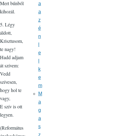
Mert bűnből
a
kihozál.
a
z
5. Légy
é
áldott,
n
Krisztusom,
l
te nagy!
e
Hadd adjam
l
át szívem:
k
Vedd
e
szívesen,
m
hogy hol te
M
vagy,
a
E szív is ott
g
legyen.
a
s
(Református
z
énekeskönyv