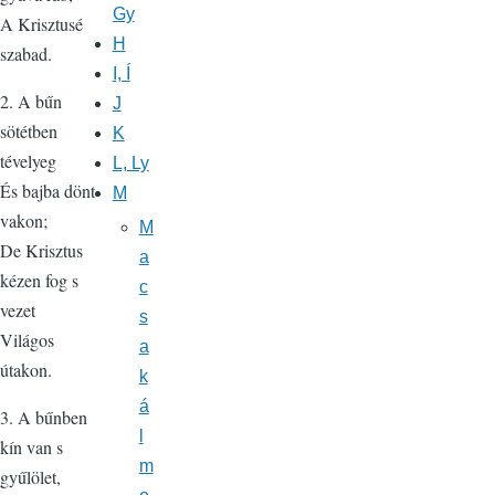
Gy
A Krisztusé
H
szabad.
I, Í
2. A bűn
J
sötétben
K
tévelyeg
L, Ly
És bajba dönt
M
vakon;
M
De Krisztus
a
kézen fog s
c
vezet
s
Világos
a
útakon.
k
á
3. A bűnben
l
kín van s
m
gyűlölet,