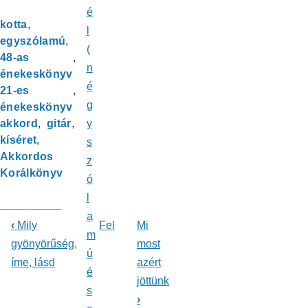
é
kotta
l
egyszólamú
(
48-as
n
énekeskönyv
é
21-es
g
énekeskönyv
akkord
gitár
y
kíséret
s
Akkordos
z
Korálkönyv
ó
l
a
‹
Mily
Fel
Mi
m
Könyv
gyönyörűség,
most
ú
íme, lásd
azért
kereszthivatkozásai
é
jöttünk
ehhez:
s
›