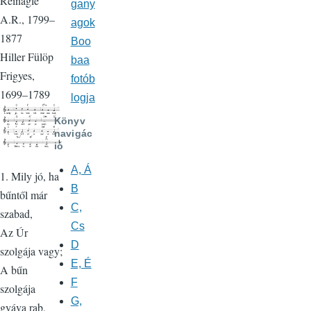
Reinagle
gany
A.R., 1799–
agok
1877
Boo
Hiller Fülöp
baa
Frigyes,
fotób
1699–1789
logja
Könyv
navigác
ió
A, Á
1. Mily jó, ha
B
bűntől már
C,
szabad,
Cs
Az Úr
D
szolgája vagy;
E, É
A bűn
F
szolgája
G,
gyáva rab,