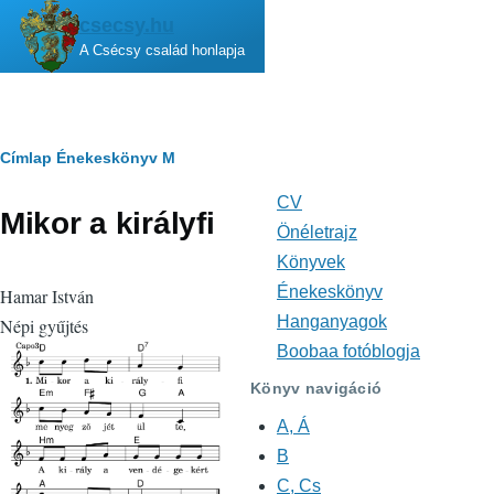
Ugrás a tartalomra
csecsy.hu
A Csécsy család honlapja
Morzsa
Címlap
Énekeskönyv
M
CV
Fő
Mikor a királyfi
navigáció
Önéletrajz
Könyvek
Énekeskönyv
Hamar István
Hanganyagok
Népi gyűjtés
Boobaa fotóblogja
Könyv navigáció
A, Á
B
C, Cs