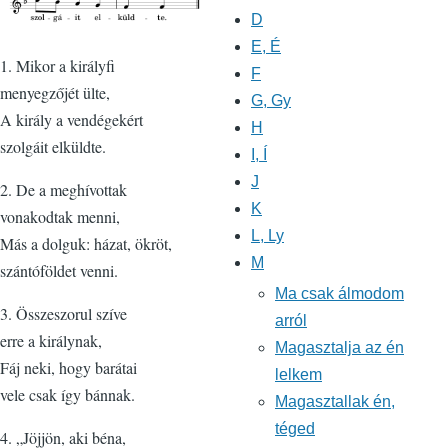
D
E, É
1. Mikor a királyfi
F
menyegzőjét ülte,
G, Gy
A király a vendégekért
H
szolgáit elküldte.
I, Í
J
2. De a meghívottak
K
vonakodtak menni,
L, Ly
Más a dolguk: házat, ökröt,
M
szántóföldet venni.
Ma csak álmodom
3. Összeszorul szíve
arról
erre a királynak,
Magasztalja az én
Fáj neki, hogy barátai
lelkem
vele csak így bánnak.
Magasztallak én,
téged
4. „Jöjjön, aki béna,