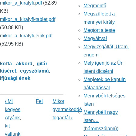
mikor_a_kiralyfi.pdf
(52.89
Megmentő
KB)
Megszületett a
mikor_a_kiralyfi-tablet.pdf
mennyei király
(50.88 KB)
Megtört a teste
mikor_a_kiralyfi-eink.pdf
Megváltva!
(52.95 KB)
Megvizsgáltál, Uram,
engem
Mely igen jó az Úr
kotta
akkord
gitár
kíséret
egyszólamú
Istent dicsérni
ifjúsági ének
Menjetek be kapuin
hálaadással
Mennybéli felséges
‹
Mi
Fel
Mikor
Isten
Könyv
kegyes
gyermekeddé
Mennybéli nagy
Atyánk,
fogadtál
›
kereszthivatkozásai
Isten…
kit
(háromszólamú)
ehhez:
vallunk