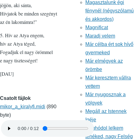
Magasztalunk égi
jöjjön, aki sánta,
fénynél (négyszólamú
Hívjatok be minden szegényt
és akkordos)
az én lakomámra!”
Magnificat
5. Hív az Atya engem,
Maradj velem
hív az Atya téged,
Már célba ért sok hívő
Fogadjuk el nagy örömmel
gyermeked
e nagy tisztességet!
Már elmégyek az
örömbe
[DAU]
Már keresztem vállra
vettem
Már nyugosznak a
Csatolt fájlok
völgyek
mikor_a_kiralyfi.midi
(890
Megáll az Istennek
byte)
Igéje
Meghódol lelkem
tenéked, nagy Felség