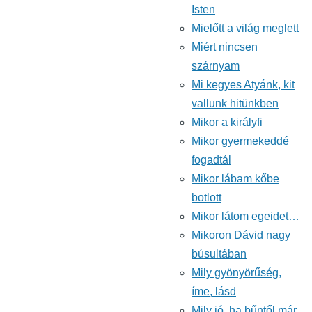
Isten
Mielőtt a világ meglett
Miért nincsen
szárnyam
Mi kegyes Atyánk, kit
vallunk hitünkben
Mikor a királyfi
Mikor gyermekeddé
fogadtál
Mikor lábam kőbe
botlott
Mikor látom egeidet…
Mikoron Dávid nagy
búsultában
Mily gyönyörűség,
íme, lásd
Mily jó, ha bűntől már