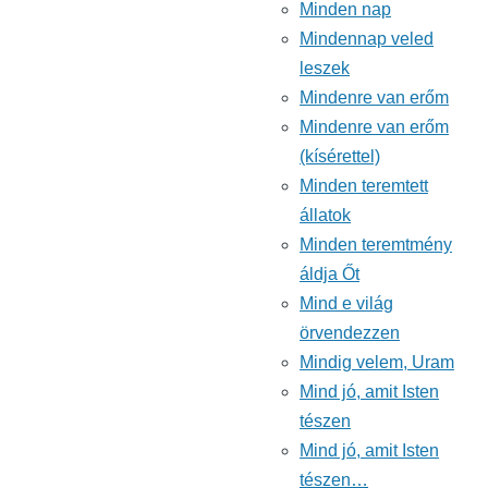
Minden nap
Mindennap veled
leszek
Mindenre van erőm
Mindenre van erőm
(kísérettel)
Minden teremtett
állatok
Minden teremtmény
áldja Őt
Mind e világ
örvendezzen
Mindig velem, Uram
Mind jó, amit Isten
tészen
Mind jó, amit Isten
tészen…