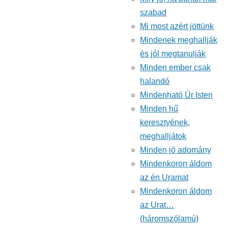
szabad
Mi most azért jöttünk
Mindenek meghallják
és jól megtanulják
Minden ember csak
halandó
Mindenható Úr Isten
Minden hű
keresztyének,
meghalljátok
Minden jó adomány
Mindenkoron áldom
az én Uramat
Mindenkoron áldom
az Urat…
(háromszólamú)