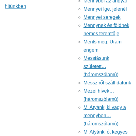
Mennyből az angyal
Énekeskönyv
hitünkben
Mennyei Ige, jelenél
Mennyei seregek
Mennynek és földnek
nemes teremtője
Ments meg, Uram,
engem
Messiásunk
született…
(háromszólamú)
Messziről száll dalunk
Mezei hívek…
(háromszólamú)
Mi Atyánk, ki vagy a
mennyben…
(háromszólamú)
Mi Atyánk, ó, kegyes