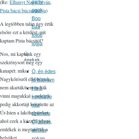
(Re:
Elhunyt Nagy István
,
gany
Pista bácsi búcsúztatója
)
agok
Boo
A legtöbben talán úgy értik
baa
elsőre ezt a kérdést: mit
fotób
kaptam Pista bácsitól?
logja
Nos, mi kaptunk egy
Új
énekek
szekrénysort meg egy
kanapét: mikor
Ó, én édes
Nagykőrösről elköltöztek,
jó Istenem
nem akarták/nem tudták
Ha a
vinni magukkal – nekünk
keresztre
pedig akkortájt készítette az
néz
Úr-Isten a lakóhelyünket,
szemem
ahol ezek a kézzelfogható
Ó, Jézus,
emlékek is megtalálták a
amikor
helyüket.
sokan