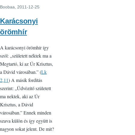
Boobaa
, 2011-12-25
Karácsonyi
örömhír
A karácsonyi örömhír így
szól: „született néktek ma a
Megtartó, ki az Úr Krisztus,
a Dávid városában.” (
Lk
2,11
) A másik fordítás
szerint: „Üdvözítő született
ma nektek, aki az Úr
Krisztus, a Dávid
városában.” Ennek minden
szava külön és így együtt is
nagyon sokat jelent. De mit?