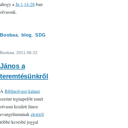
ahogy a
Jn 1,14-28
-ban
olvassuk.
Boobaa
blog
SDG
Boobaa
, 2011-06-22
János a
teremtésünkről
A
Bibliaolvasó kalauz
szerint tegnapelőtt ismét
olvasni kezdett János
evangéliumának
elejéről
többé-kevésbé joggal