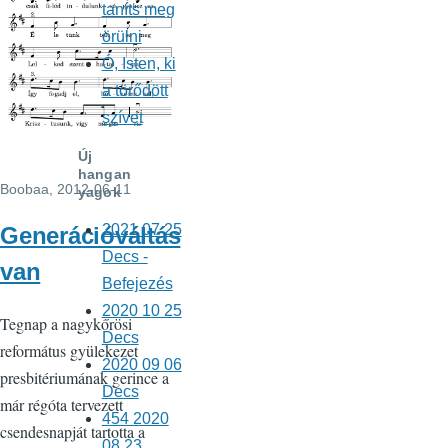
taníts meg
örülni
Ó, Isten, ki
a törődött
szívet
Új
hangan
Boobaa
, 2012-06-11
yagok
2021 07 25
Generációváltás
Decs -
van
Befejezés
2020 10 25
Tegnap a nagykőrösi
Decs
református gyülekezet
2020 09 06
presbitériumának gerince a
Decs
már régóta tervezett
454 2020
csendesnapját tartotta a
08 23