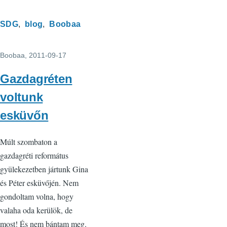
SDG
blog
Boobaa
Boobaa
, 2011-09-17
Gazdagréten
voltunk
esküvőn
Múlt szombaton a
gazdagréti református
gyülekezetben jártunk Gina
és Péter esküvőjén. Nem
gondoltam volna, hogy
valaha oda kerülök, de
most! És nem bántam meg.