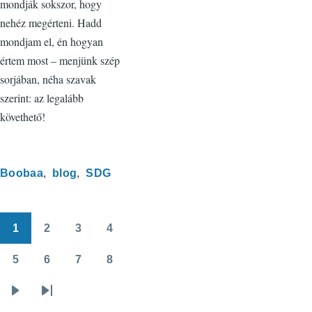
mondják sokszor, hogy
nehéz megérteni. Hadd
mondjam el, én hogyan
értem most – menjünk szép
sorjában, néha szavak
szerint: az legalább
követhető!
Boobaa
blog
SDG
1
2
3
4
Oldalszámozás
Oldal
Oldal
Oldal
Oldal
5
6
7
8
Oldal
Oldal
Oldal
Oldal
Következő
Utolsó