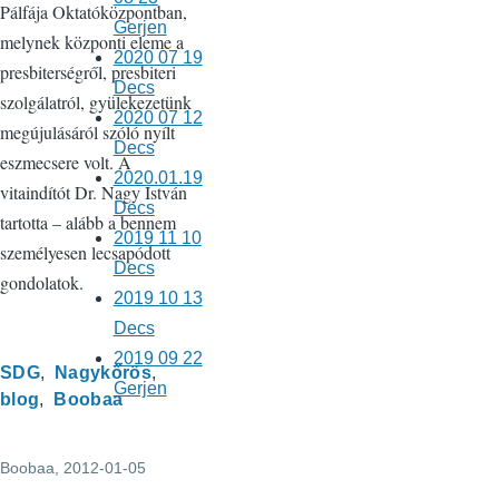
Pálfája Oktatóközpontban,
Gerjen
melynek központi eleme a
2020 07 19
presbiterségről, presbiteri
Decs
szolgálatról, gyülekezetünk
2020 07 12
megújulásáról szóló nyílt
Decs
eszmecsere volt. A
2020.01.19
vitaindítót Dr. Nagy István
Decs
tartotta – alább a bennem
2019 11 10
személyesen lecsapódott
Decs
gondolatok.
2019 10 13
Decs
2019 09 22
SDG
Nagykőrös
Gerjen
blog
Boobaa
Boobaa
, 2012-01-05