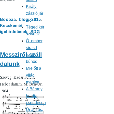
Királyi
zászló jár
Boobaa
blog
2015
elöl
Kecskemét
Téged kér
igehirdetések
SDG
szívünk
Ó, ember,
sirasd
Messziről száll
nagy
bűnöd
dalunk
Mielőtt a
világ
Szöveg: Kádár Ferenc
meglett
Héber dallam, M. Ben-Uri
A Bárány
1964
hordja
csendesen
Úr Jézus,