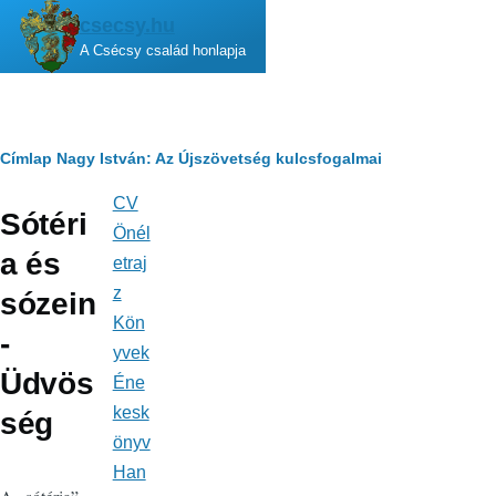
Ugrás a tartalomra
csecsy.hu
A Csécsy család honlapja
Morzsa
Címlap
Nagy István: Az Újszövetség kulcsfogalmai
CV
Fő
Sótéri
navigáció
Önél
a és
etraj
z
sózein
Kön
-
yvek
Üdvös
Éne
kesk
ség
önyv
Han