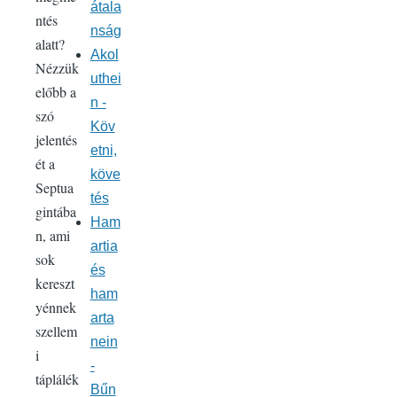
átala
ntés
nság
alatt?
Akol
Nézzük
uthei
előbb a
n -
szó
Köv
jelentés
etni,
ét a
köve
Septua
tés
gintába
Ham
n, ami
artia
sok
és
kereszt
ham
yénnek
arta
szellem
nein
i
-
táplálék
Bűn