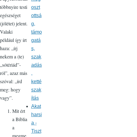
többnyire testi
oszt
egészséget
ottsá
(jólétet) jelent.
g,
Valaki
támo
például így írt
gatá
haza: „írj
s,
nekem a (te)
szak
„sótériád”-
adás
ról”, azaz más
,
szóval: „írd
ketté
meg: hogy
szak
vagy”.
ítás
Akat
Mit ért
harsi
a Biblia
a -
a
Tiszt
megme