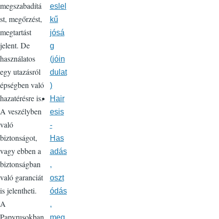
megszabadítá
eslel
st, megőrzést,
kű
megtartást
jósá
jelent. De
g
használatos
(jóin
egy utazásról
dulat
épségben való
)
hazatérésre is.
Hair
A veszélyben
esis
való
-
biztonságot,
Has
vagy ebben a
adás
biztonságban
,
való garanciát
oszt
is jelentheti.
ódás
A
,
Papyrusokban
meg