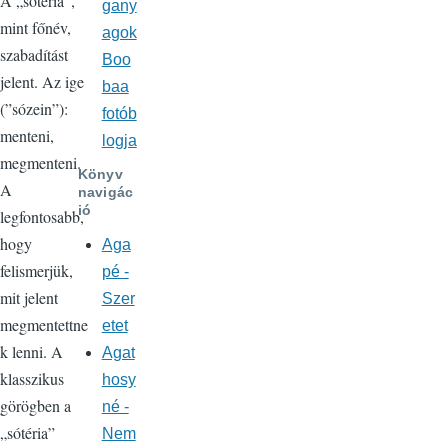
A „sótéria”,
gany
mint főnév,
agok
szabadítást
Boo
jelent. Az ige
baa
(”sózein”):
fotób
menteni,
logja
megmenteni.
Könyv
A
navigác
ió
legfontosabb,
hogy
Aga
felismerjük,
pé -
mit jelent
Szer
megmentettne
etet
k lenni. A
Agat
klasszikus
hosy
görögben a
né -
„sótéria”
Nem