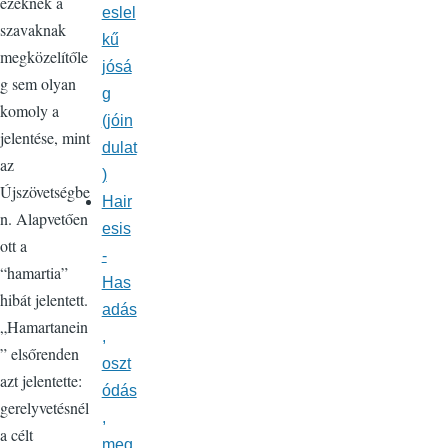
ezeknek a
eslel
szavaknak
kű
megközelítőle
jósá
g sem olyan
g
komoly a
(jóin
jelentése, mint
dulat
az
)
Újszövetségbe
Hair
n. Alapvetően
esis
ott a
-
“hamartia”
Has
hibát jelentett.
adás
„Hamartanein
,
” elsőrenden
oszt
azt jelentette:
ódás
gerelyvetésnél
,
a célt
meg