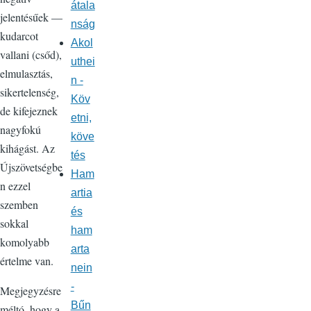
átala
jelentésűek —
nság
kudarcot
Akol
vallani (csőd),
uthei
elmulasztás,
n -
sikertelenség,
Köv
de kifejeznek
etni,
nagyfokú
köve
kihágást. Az
tés
Újszövetségbe
Ham
n ezzel
artia
szemben
és
sokkal
ham
komolyabb
arta
értelme van.
nein
-
Megjegyzésre
Bűn
méltó, hogy a