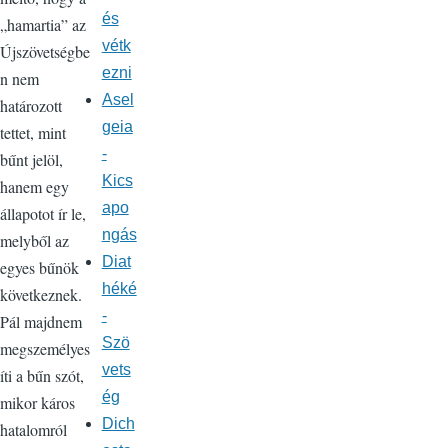
és
„hamartia” az
vétk
Újszövetségbe
ezni
n nem
Asel
határozott
geia
tettet, mint
-
bűnt jelöl,
Kics
hanem egy
apo
állapotot ír le,
ngás
melyből az
Diat
egyes bűnök
héké
következnek.
-
Pál majdnem
Szö
megszemélyes
vets
íti a bűn szót,
ég
mikor káros
Dich
hatalomról