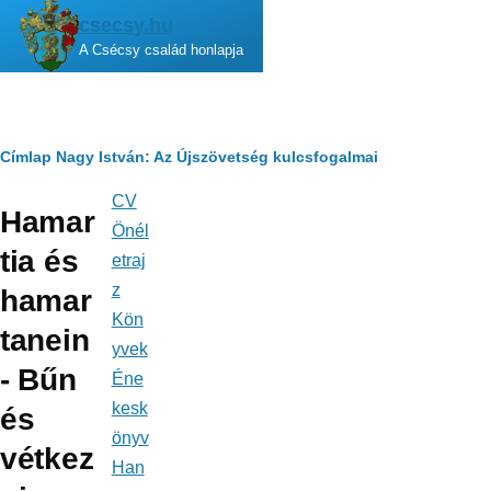
Ugrás a tartalomra
csecsy.hu
A Csécsy család honlapja
Morzsa
Címlap
Nagy István: Az Újszövetség kulcsfogalmai
CV
Fő
Hamar
navigáció
Önél
tia és
etraj
z
hamar
Kön
tanein
yvek
- Bűn
Éne
kesk
és
önyv
vétkez
Han