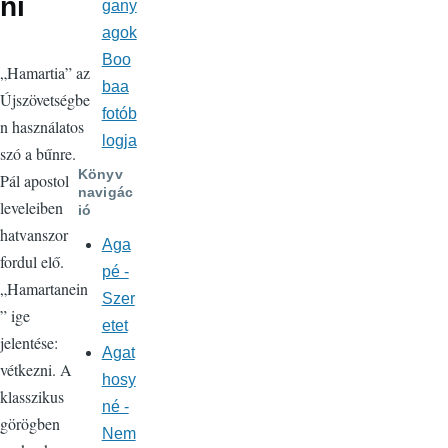
ni
gany
agok
Boo
„Hamartia” az
baa
Újszövetségbe
fotób
n használatos
logja
szó a bűnre.
Könyv
Pál apostol
navigác
leveleiben
ió
hatvanszor
Aga
fordul elő.
pé -
„Hamartanein
Szer
” ige
etet
jelentése:
Agat
vétkezni. A
hosy
klasszikus
né -
görögben
Nem