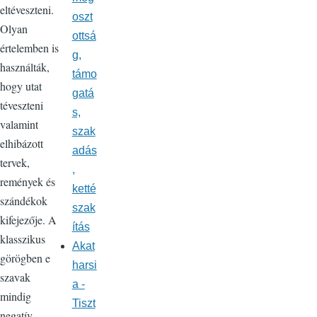
eltéveszteni.
oszt
Olyan
ottsá
értelemben is
g,
használták,
támo
hogy utat
gatá
téveszteni
s,
valamint
szak
elhibázott
adás
tervek,
,
remények és
ketté
szándékok
szak
kifejezője. A
ítás
klasszikus
Akat
görögben e
harsi
szavak
a -
mindig
Tiszt
negatív