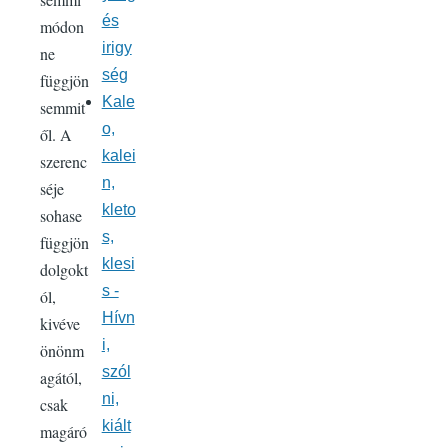
és
módon
irigy
ne
ség
függjön
Kale
semmit
o,
ől. A
kalei
szerenc
n,
séje
kleto
sohase
s,
függjön
klesi
dolgokt
s -
ól,
Hívn
kivéve
i,
önönm
szól
agától,
ni,
csak
kiált
magáró