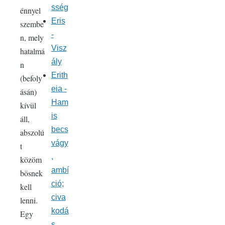
sség
énnyel
Eris
szembe
-
n, mely
Visz
hatalmá
ály
n
Erith
(befoly
eia -
ásán)
Ham
kívül
is
áll,
becs
abszolú
vágy
t
,
közöm
ambí
bösnek
ció;
kell
civa
lenni.
kodá
Egy
s,