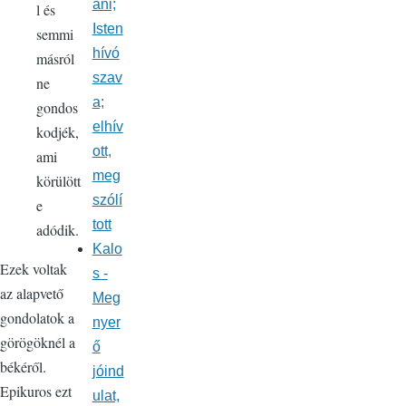
ani;
l és
Isten
semmi
hívó
másról
szav
ne
a;
gondos
elhív
kodjék,
ott,
ami
meg
körülött
szólí
e
tott
adódik.
Kalo
Ezek voltak
s -
az alapvető
Meg
gondolatok a
nyer
görögöknél a
ő
békéről.
jóind
Epikuros ezt
ulat,