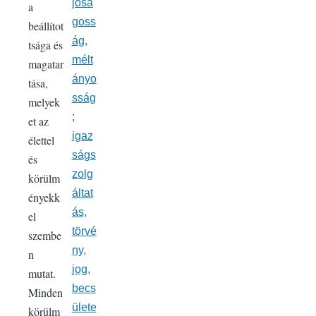
jósá
a
goss
beállítot
ág,
tsága és
mélt
magatar
ányo
tása,
sság
melyek
;
et az
igaz
élettel
ságs
és
zolg
körülm
áltat
ényekk
ás,
el
törvé
szembe
ny,
n
jog,
mutat.
becs
Minden
ülete
körülm