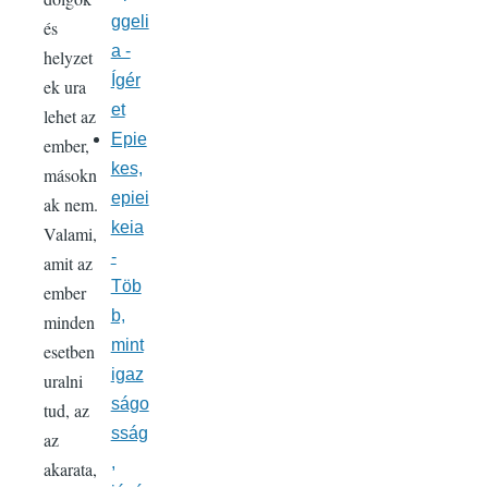
ggeli
és
a -
helyzet
Ígér
ek ura
et
lehet az
Epie
ember,
kes,
másokn
epiei
ak nem.
keia
Valami,
-
amit az
Töb
ember
b,
minden
mint
esetben
igaz
uralni
ságo
tud, az
sság
az
,
akarata,