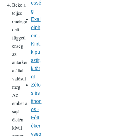
essé
Béke a
g
teljes
Exal
önelége
eiph
dett
ein -
függetl
Kiirt,
enség
kipu
az
sztít,
autarkei
kitör
a által
öl
valósul
Zélo
meg.
s és
Az
fthon
ember a
os -
saját
Félt
életén
éken
kívül
ység
semmi