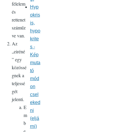
félelem
Hyp
és
okris
rettenet
is,
száműz
hypo
ve van.
krite
Az
s -
„eiréné
Kép
” egy
muta
közössé
tó
gnek a
mód
teljessé
on
gét
csel
jelenti.
eked
E
ni
m
(eljá
b
rni)
e