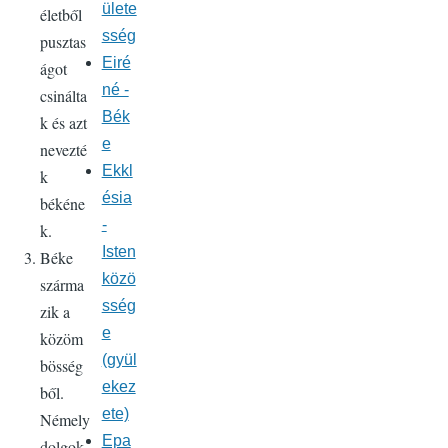
ülete
életből
sség
pusztas
Eiré
ágot
né -
csinálta
Bék
k és azt
e
nevezté
Ekkl
k
ésia
békéne
-
k.
Isten
Béke
közö
szárma
sség
zik a
e
közöm
(gyül
bösség
ekez
ből.
ete)
Némely
Epa
dolgok