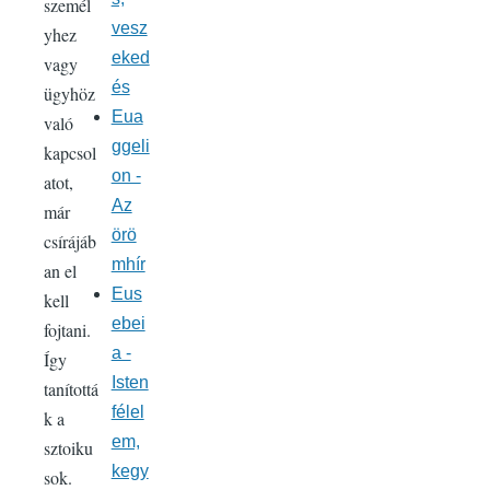
személ
vesz
yhez
eked
vagy
és
ügyhöz
Eua
való
ggeli
kapcsol
on -
atot,
Az
már
örö
csírájáb
mhír
an el
Eus
kell
ebei
fojtani.
a -
Így
Isten
tanítottá
félel
k a
em,
sztoiku
kegy
sok.