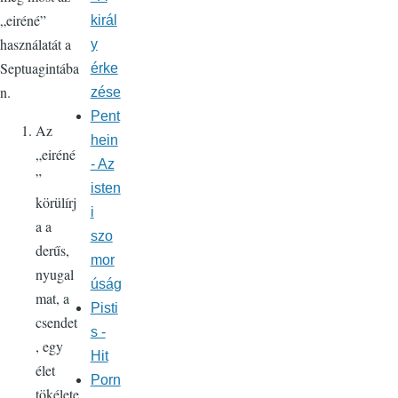
„eiréné”
királ
használatát a
y
Septuagintába
érke
n.
zése
Pent
Az
hein
„eiréné
- Az
”
isten
körülírj
i
a a
szo
derűs,
mor
nyugal
úság
mat, a
Pisti
csendet
s -
, egy
Hit
élet
Porn
tökélete