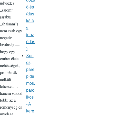
dőzs
üdvözlés
ölés
„salom”
(dús
(arabul
kálá
„shalaam”)
s,
nem csak egy
tobz
negatív
ódás
kívánság —
)
hogy egy
Xen
ember élete
os,
nehézségek,
pare
problémák
pide
nélküli
mos,
lehessen –,
paro
hanem sokkal
ikos
több: az a
- A
reménység és
kere
imádság,