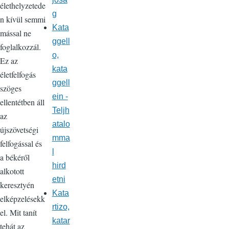
élethelyzetede
g
n kívül semmi
Kata
mással ne
ggell
foglalkozzál.
o,
Ez az
kata
életfelfogás
ggell
szöges
ein -
ellentétben áll
Teljh
az
atalo
újszövetségi
mma
felfogással és
l
a békéről
hird
alkotott
etni
keresztyén
Kata
elképzelésekk
rtizo,
el. Mit tanít
katar
tehát az