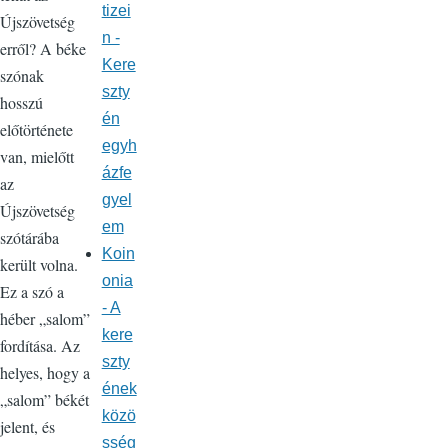
tizei
Újszövetség
n -
erről? A béke
Kere
szónak
szty
hosszú
én
előtörténete
egyh
van, mielőtt
ázfe
az
gyel
Újszövetség
em
szótárába
Koin
került volna.
onia
Ez a szó a
- A
héber „salom”
kere
fordítása. Az
szty
helyes, hogy a
ének
„salom” békét
közö
jelent, és
sség