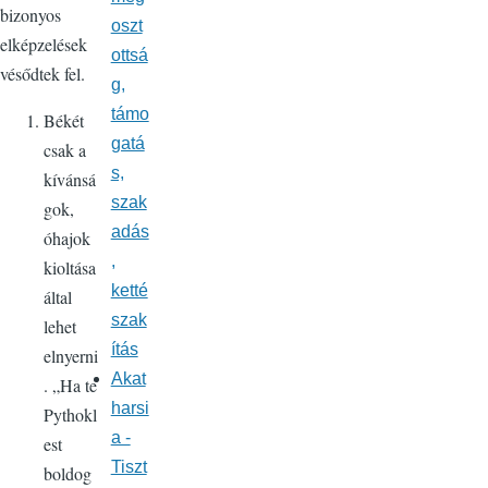
bizonyos
oszt
elképzelések
ottsá
vésődtek fel.
g,
támo
Békét
gatá
csak a
s,
kívánsá
szak
gok,
adás
óhajok
,
kioltása
ketté
által
szak
lehet
ítás
elnyerni
Akat
. „Ha te
harsi
Pythokl
a -
est
Tiszt
boldog