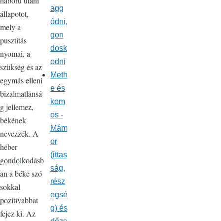
háború utáni
agg
állapotot,
ódni,
mely a
gon
pusztítás
dosk
nyomai, a
odni
szükség és az
Meth
egymás elleni
e és
bizalmatlansá
kom
g jellemez,
os -
békének
Mám
nevezzék. A
or
héber
(ittas
gondolkodásb
ság,
an a béke szó
rész
sokkal
egsé
pozitívabbat
g) és
fejez ki. Az