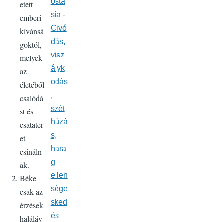
osta
etett
sia -
emberi
Civó
kívánsá
dás,
goktól,
visz
melyek
ályk
az
odás
életéből
,
csalódá
szét
st és
húzá
csatater
s,
et
hara
csináln
g,
ak.
ellen
Béke
sége
csak az
sked
érzések
és
haláláv