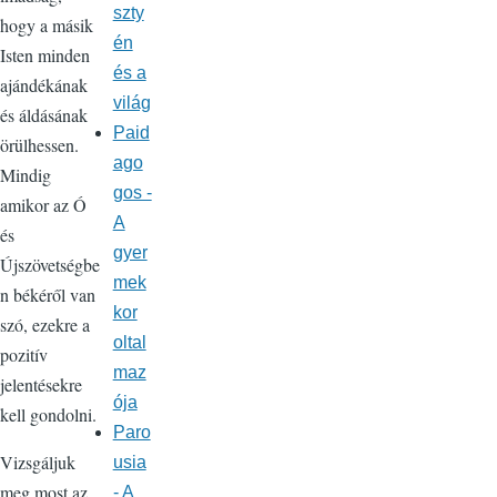
szty
hogy a másik
én
Isten minden
és a
ajándékának
világ
és áldásának
Paid
örülhessen.
ago
Mindig
gos -
amikor az Ó
A
és
gyer
Újszövetségbe
mek
n békéről van
kor
szó, ezekre a
oltal
pozitív
maz
jelentésekre
ója
kell gondolni.
Paro
Vizsgáljuk
usia
meg most az
- A