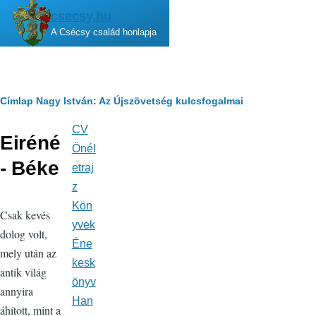
Ugrás a tartalomra
csecsy.hu
A Csécsy család honlapja
Morzsa
Címlap
Nagy István: Az Újszövetség kulcsfogalmai
CV
Fő
Eiréné
navigáció
Önél
- Béke
etraj
z
Kön
Csak kevés
yvek
dolog volt,
Éne
mely után az
kesk
antik világ
önyv
annyira
Han
áhított, mint a