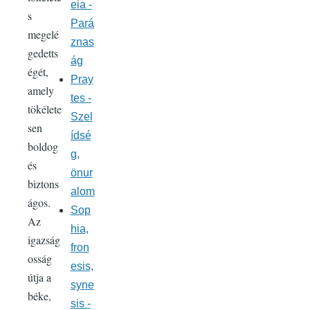
eia -
s
Pará
megelé
znas
gedetts
ág
égét,
Pray
amely
tes -
tökélete
Szel
sen
ídsé
boldog
g,
és
önur
biztons
alom
ágos.
Sop
Az
hia,
igazság
fron
osság
esis,
útja a
syne
béke,
sis -