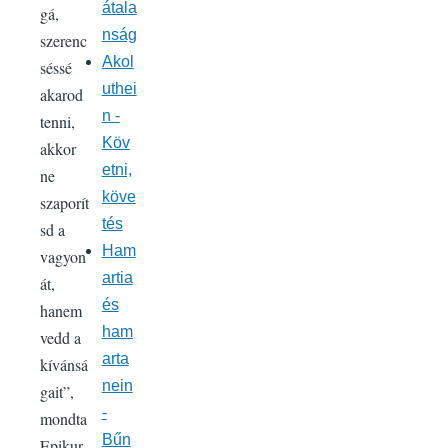
átala
gá,
nság
szerenc
Akol
séssé
uthei
akarod
n -
tenni,
Köv
akkor
etni,
ne
köve
szaporít
tés
sd a
Ham
vagyon
artia
át,
és
hanem
ham
vedd a
arta
kívánsá
nein
gait”,
-
mondta
Bűn
Epikur