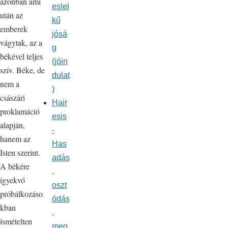
azonban ami
eslel
után az
kű
emberek
jósá
vágytak, az a
g
békével teljes
(jóin
szív. Béke, de
dulat
nem a
)
császári
Hair
proklamáció
esis
alapján,
-
hanem az
Has
Isten szerint.
adás
A békére
,
igyekvő
oszt
próbálkozáso
ódás
kban
,
ismételten
meg