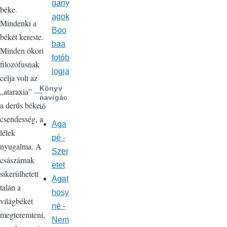
gany
béke.
agok
Mindenki a
Boo
békét kereste.
baa
Minden ókori
fotób
filozófusnak
logja
célja volt az
Könyv
„ataraxia” —
navigác
a derűs béke,
ió
csendesség, a
Aga
lélek
pé -
nyugalma. A
Szer
császárnak
etet
sikerülhetett
Agat
talán a
hosy
világbékét
né -
megteremteni,
Nem