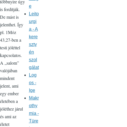
többnyire úgy
e
is fordítják.
Leito
De mást is
urgi
jelenthet. Így
a - A
pl. 1Móz
kere
43,27-ben a
szty
testi jóléttel
én
kapcsolatos.
szol
A „salom”
gálat
valójában
Log
mindent
os -
jelent, ami
Ige
egy ember
Makr
életében a
othy
jóléthez járul
mia -
és ami az
Türe
életet