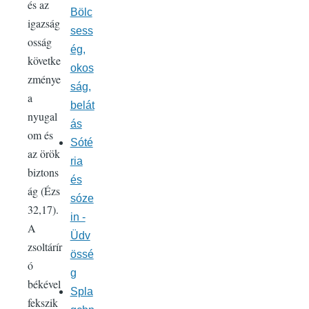
és az
Bölc
igazság
sess
osság
ég,
követke
okos
zménye
ság,
a
belát
nyugal
ás
om és
Sóté
az örök
ria
biztons
és
ág (Ézs
sóze
32,17).
in -
A
Üdv
zsoltárír
össé
ó
g
békével
Spla
fekszik