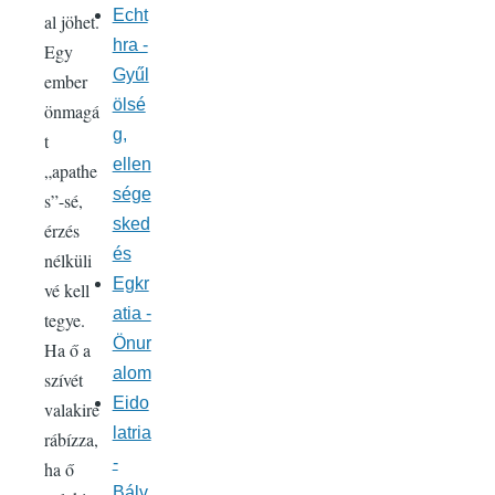
Echt
al jöhet.
hra -
Egy
Gyűl
ember
ölsé
önmagá
g,
t
ellen
„apathe
sége
s”-sé,
sked
érzés
és
nélküli
Egkr
vé kell
atia -
tegye.
Önur
Ha ő a
alom
szívét
Eido
valakire
latria
rábízza,
-
ha ő
Bálv