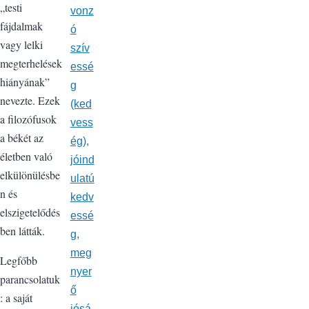
„testi
vonz
fájdalmak
ó
vagy lelki
szív
megterhelések
essé
hiányának”
g
nevezte. Ezek
(ked
a filozófusok
vess
a békét az
ég),
életben való
jóind
elkülönülésbe
ulatú
n és
kedv
elszigetelődés
essé
ben látták.
g,
meg
Legfőbb
nyer
parancsolatuk
ő
: a saját
jósá