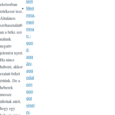
lem
elsősorban
Meri
értékessé tesz.
mna,
Általános
meri
szóhasználatb
mna
an a béke szó
n -
nálunk
gon
negatív
d,
jelentést nyert.
agg
Ha nincs
ály,
háború, akkor
agg
ezalatt békét
odal
értünk. De a
om;
héberek
gon
messze
dot
állottak attól,
visel
hogy egy
ni,