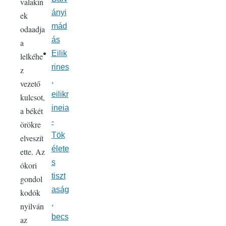
valakin
ányi
ek
mád
odaadja
ás
a
Eilik
lelkéhe
rines
z
,
vezető
eilikr
kulcsot,
ineia
a békét
-
örökre
Tök
elveszít
élete
ette. Az
s
ókori
tiszt
gondol
aság
kodók
,
nyilván
becs
az