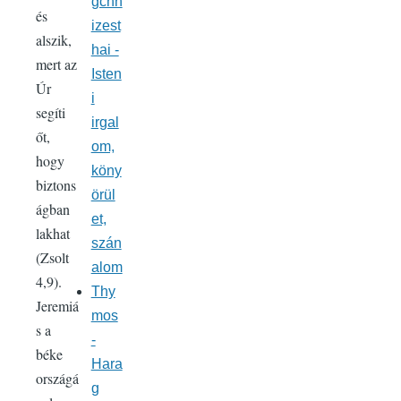
gchn
és
izest
alszik,
hai -
mert az
Isten
Úr
i
segíti
irgal
őt,
om,
hogy
köny
biztons
örül
ágban
et,
lakhat
szán
(Zsolt
alom
4,9).
Thy
Jeremiá
mos
s a
-
béke
Hara
országá
g