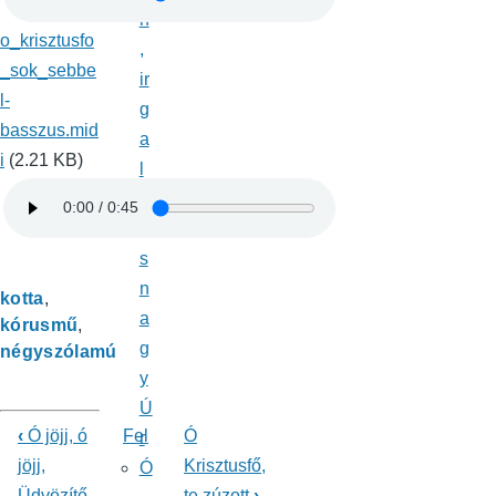
n
o_krisztusfo
,
_sok_sebbe
ir
l-
g
basszus.mid
a
i
(2.21 KB)
l
m
a
s
n
kotta
a
kórusmű
g
négyszólamú
y
Ú
‹
Ó jöjj, ó
Fel
Ó
r
Könyv
jöjj,
Krisztusfő,
Ó
Üdvözítő
te zúzott
›