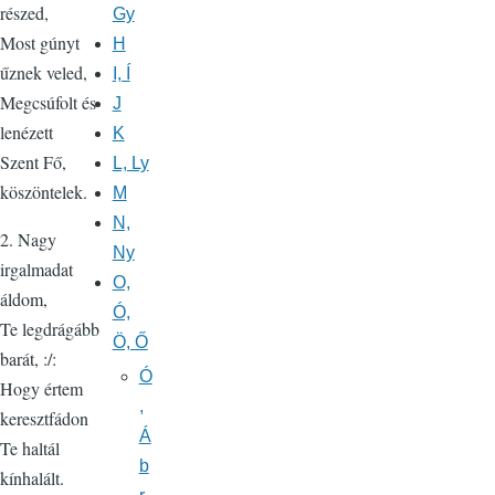
részed,
Gy
Most gúnyt
H
űznek veled,
I, Í
Megcsúfolt és
J
lenézett
K
Szent Fő,
L, Ly
köszöntelek.
M
N,
2. Nagy
Ny
irgalmadat
O,
áldom,
Ó,
Te legdrágább
Ö, Ő
barát, :/:
Ó
Hogy értem
,
keresztfádon
Á
Te haltál
b
kínhalált.