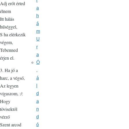
r
Adj erőt érted
a
élnem
h
Itt hálás
á
hűséggel,
m
S ha elérkezik
U
végem,
r
Tebenned
a
érjen el.
Ó
3. Ha jő a
,
harc, a végső,
á
Az legyen
l
vígaszom, :/:
d
Hogy
a
tövisektől
n
vérző
d
Szent arcod
ó