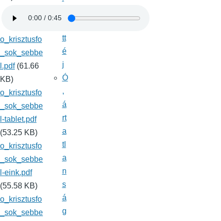
d
o
tt
o_krisztusfo
é
_sok_sebbe
j
l.pdf
(61.66
Ó
KB)
,
o_krisztusfo
á
_sok_sebbe
rt
l-tablet.pdf
a
(53.25 KB)
tl
o_krisztusfo
a
_sok_sebbe
n
l-eink.pdf
s
(55.58 KB)
á
o_krisztusfo
g
_sok_sebbe