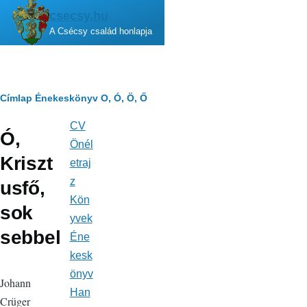
Ugrás a tartalomra
csecsy.hu
A Csécsy család honlapja
Morzsa
Címlap
Énekeskönyv
O, Ó, Ö, Ő
CV
Fő
Ó,
navigáció
Önél
Kriszt
etraj
z
usfő,
Kön
sok
yvek
sebbel
Éne
kesk
önyv
Johann
Han
Crüger