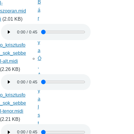
B
l-
á
szopran.mid
r
i
(2.01 KB)
á
n
y
o_krisztusfo
a
_sok_sebbe
Ó
l-alt.midi
,
(2.26 KB)
A
t
y
o_krisztusfo
a
_sok_sebbe
I
l-tenor.midi
s
(2.21 KB)
t
e