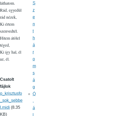
láthatom.
S
Rád, egyedül
z
rád nézek,
e
Ki értem
n
szenvedtél.
t
Hitem átölel
h
téged,
á
Ki így hal, él
r
az, él.
o
m
s
Csatolt
á
fájlok
g
o_krisztusfo
Ó
_sok_sebbe
,
l.midi
(8.35
á
KB)
l