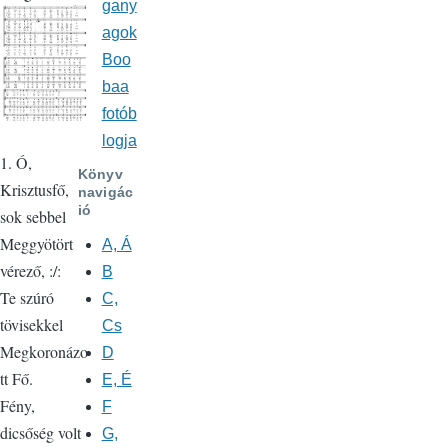
gany
agok
Boo
baa
fotób
logja
1. Ó,
Könyv
Krisztusfő,
navigác
ió
sok sebbel
Meggyötört
A, Á
vérező, :/:
B
Te szúró
C,
tövisekkel
Cs
Megkoronázo
D
tt Fő.
E, É
Fény,
F
dicsőség volt
G,