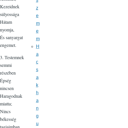
s
Kezeidnek
z
súlyossága
e
Hátam
m
nyomja,
e
És sanyargat
m
engemet.
H
a
3. Testemnek
c
semmi
s
részében
a
Épség
k
nincsen
h
Haragodnak
a
miatta;
n
Nincs
g
békesség
u
tagjaimban,