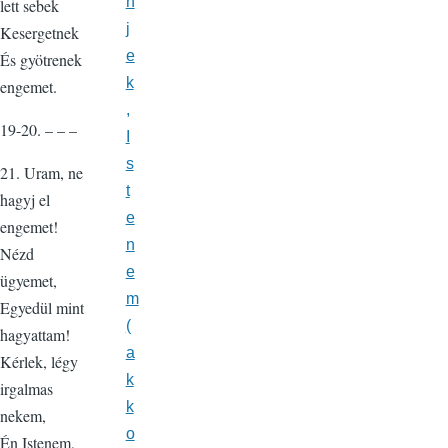
n
lett sebek
j
Kesergetnek
e
És gyötrenek
k
engemet.
,
19-20. – – –
I
s
21. Uram, ne
t
hagyj el
e
engemet!
n
Nézd
e
ügyemet,
m
Egyedül mint
(
hagyattam!
a
Kérlek, légy
k
irgalmas
k
nekem,
o
Én Istenem,