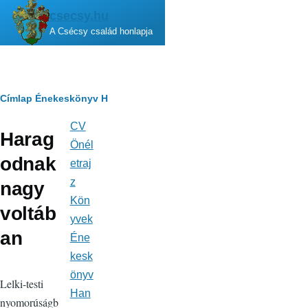
Ugrás a tartalomra
csecsy.hu
A Csécsy család honlapja
Morzsa
Címlap
Énekeskönyv
H
CV
Fő
Harag
navigáció
Önél
odnak
etraj
z
nagy
Kön
voltáb
yvek
an
Éne
kesk
önyv
Lelki-testi
Han
nyomorúságb