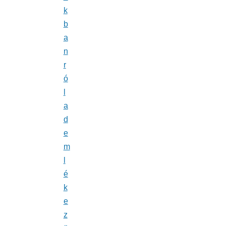
k
b
a
n
r
ó
l
a
d
e
m
l
é
k
e
z