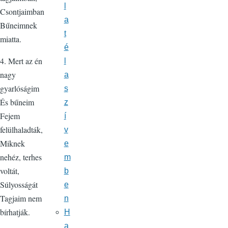
l
Csontjaimban
a
Bűneimnek
t
miatta.
é
4. Mert az én
l
nagy
a
gyarlóságim
s
És bűneim
z
Fejem
í
felülhaladták,
v
Miknek
e
nehéz, terhes
m
voltát,
b
Súlyosságát
e
Tagjaim nem
n
bírhatják.
H
a