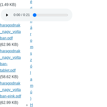
é
(1.49 KB)
d
(
h
haragodnak
á
_nagy_volta
r
ban.pdf
o
(62.96 KB)
m
haragodnak
s
_nagy_volta
z
ban-
ó
tablet.pdf
l
(58.62 KB)
a
haragodnak
m
_nagy_volta
ú
ban-eink.pdf
)
(62.99 KB)
H