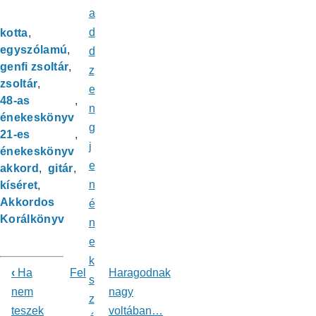
a
d
kotta
egyszólamú
d
genfi zsoltár
z
zsoltár
e
48-as
n
énekeskönyv
g
21-es
j
énekeskönyv
e
akkord
gitár
n
kíséret
Akkordos
é
Korálkönyv
n
e
k
‹
Ha
Fel
Haragodnak
s
Könyv
nem
nagy
z
teszek
voltában…
kereszthivatkozásai