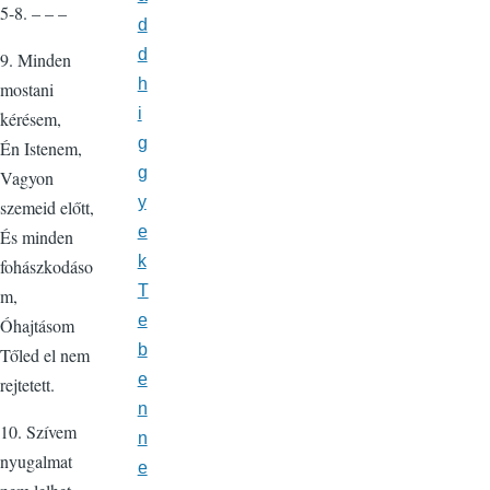
5-8. – – –
d
d
9. Minden
h
mostani
i
kérésem,
g
Én Istenem,
g
Vagyon
y
szemeid előtt,
e
És minden
k
fohászkodáso
T
m,
e
Óhajtásom
b
Tőled el nem
e
rejtetett.
n
10. Szívem
n
nyugalmat
e