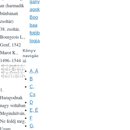
gany
an (harmadik
agok
bűnbánati
Boo
zsoltár)
baa
38. zsoltár,
fotób
Bourgeois L.,
logja
Genf, 1542
Könyv
Marot K.,
navigác
1496–1544
ió
A, Á
B
C,
1.
Cs
Haragodnak
D
nagy voltában
E, É
Megindulván,
F
Ne feddj meg,
G,
Uram,