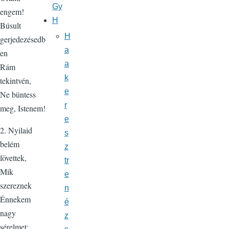
Gy
engem!
H
Búsult
H
gerjedezésedb
a
en
a
Rám
k
tekintvén,
e
Ne büntess
r
meg, Istenem!
e
2. Nyilaid
s
belém
z
lövettek,
tr
Mik
e
szereznek
n
Énnekem
é
nagy
z
sérelmet;