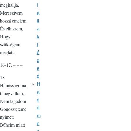
meghallja,
l
Mert szívem
á
hozzá emelem
tl
És elhiszem,
a
Hogy
k
szükségem
t
meglátja.
é
g
16-17. – – –
e
d
18.
H
Hamisságoma
a
t megvallom,
d
Nem tagadom
d
Gonosztétemé
m
nyimet;
e
Bűneim miatt