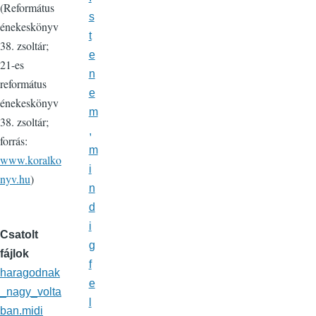
(Református
s
énekeskönyv
t
38. zsoltár;
e
21-es
n
református
e
énekeskönyv
m
38. zsoltár;
,
forrás:
m
www.koralko
i
nyv.hu
)
n
d
i
Csatolt
g
fájlok
f
haragodnak
e
_nagy_volta
l
ban.midi