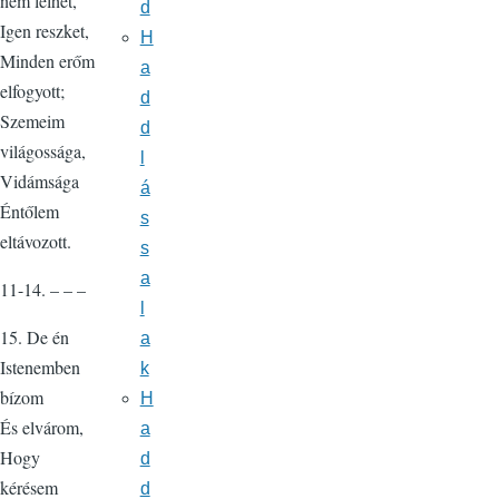
nem lelhet,
d
Igen reszket,
H
Minden erőm
a
elfogyott;
d
Szemeim
d
világossága,
l
Vidámsága
á
Éntőlem
s
eltávozott.
s
a
11-14. – – –
l
15. De én
a
Istenemben
k
bízom
H
És elvárom,
a
Hogy
d
kérésem
d