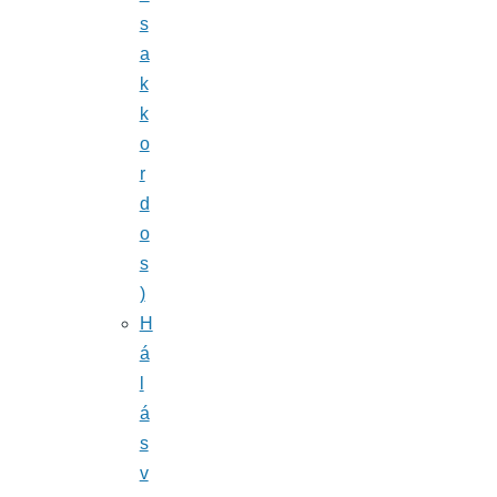
s
a
k
k
o
r
d
o
s
)
H
á
l
á
s
v