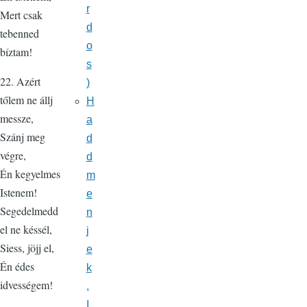
r
Mert csak
d
tebenned
o
bíztam!
s
22. Azért
)
tőlem ne állj
H
messze,
a
Szánj meg
d
végre,
d
Én kegyelmes
m
Istenem!
e
Segedelmedd
n
el ne késsél,
j
Siess, jöjj el,
e
Én édes
k
idvességem!
,
I