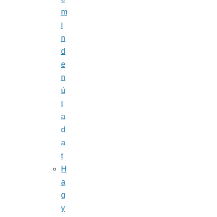
m
i
n
d
e
n
ú
t
a
d
a
t
H
a
g
y