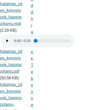
hatalmas_ist
d
en_konyorg
d
unk_haroms
h
zolamu.midi
i
(2.29 KB)
g
g
y
hatalmas_ist
e
en_konyorg
k
unk_haroms
T
zolamu.pdf
e
(50.58 KB)
b
hatalmas_ist
e
en_konyorg
n
unk_haroms
n
zolamu-
e