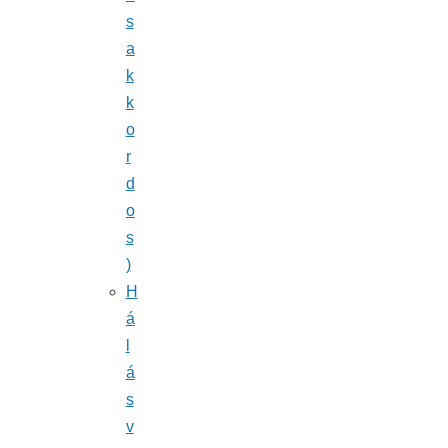
s
a
k
k
o
r
d
o
s
)
H
á
l
á
s
v