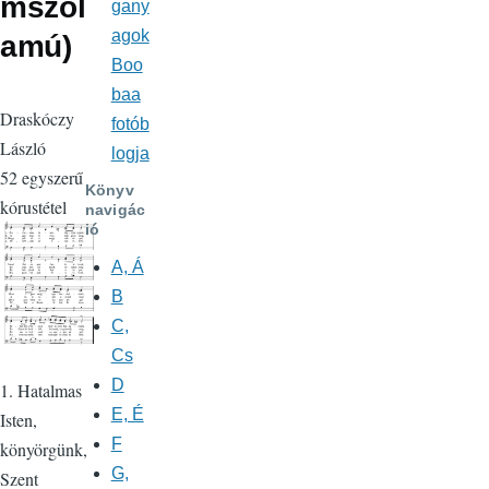
mszól
gany
agok
amú)
Boo
baa
Draskóczy
fotób
László
logja
52 egyszerű
Könyv
kórustétel
navigác
ió
A, Á
B
C,
Cs
D
1. Hatalmas
E, É
Isten,
F
könyörgünk,
G,
Szent