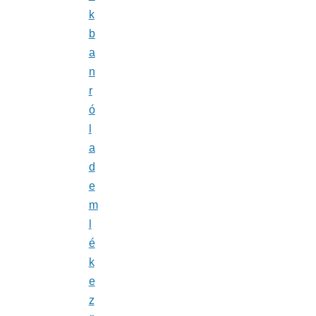
k
b
a
n
r
ó
l
a
d
e
m
l
é
k
e
z