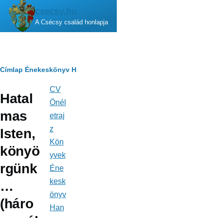
Ugrás a tartalomra
csecsy.hu
A Csécsy család honlapja
Morzsa
Címlap
Énekeskönyv
H
CV
Fő
Hatal
navigáció
Önél
mas
etraj
z
Isten,
Kön
könyö
yvek
rgünk
Éne
kesk
…
önyv
(háro
Han