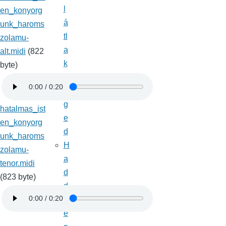
l
en_konyorg
á
unk_haroms
tl
zolamu-
a
alt.midi
(822
k
byte)
t
é
g
hatalmas_ist
e
en_konyorg
d
unk_haroms
H
zolamu-
a
tenor.midi
d
(823 byte)
d
m
e