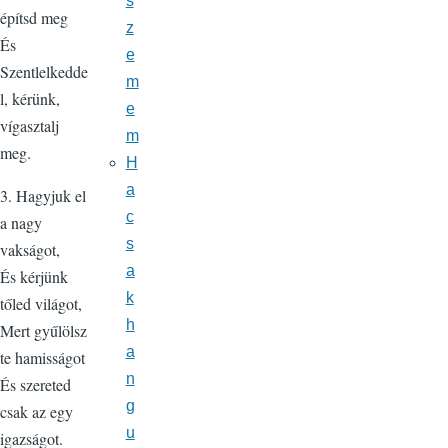
s
építsd meg
z
És
e
Szentlelkedde
m
l, kérünk,
e
vígasztalj
m
meg.
H
a
3. Hagyjuk el
c
a nagy
s
vakságot,
a
És kérjünk
k
tőled világot,
h
Mert gyűlölsz
a
te hamisságot
n
És szereted
g
csak az egy
u
igazságot.