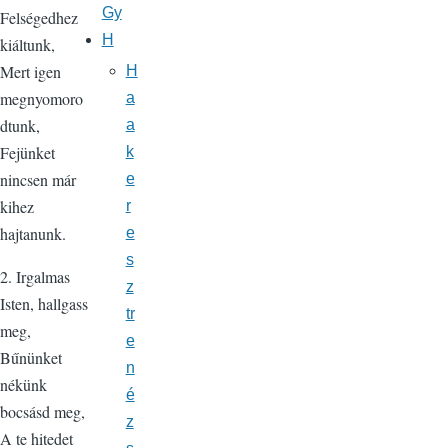
Gy
Felségedhez
H
kiáltunk,
Mert igen
H
megnyomoro
a
dtunk,
a
Fejünket
k
nincsen már
e
kihez
r
hajtanunk.
e
s
2. Irgalmas
z
Isten, hallgass
tr
meg,
e
Bűnünket
n
nékünk
é
bocsásd meg,
z
A te hitedet