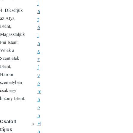
l
4. Dícsérjük
a
az Atya
t
Istent,
é
Magasztaljuk
l
Fiú Istent,
a
Vélek a
s
Szentlélek
z
Istent,
í
Három
v
személyben
e
csak egy
m
bizony Istent.
b
e
n
Csatolt
H
fájlok
a