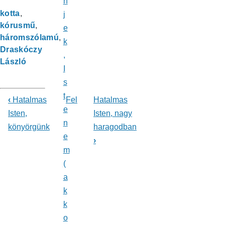
n
kotta
j
kórusmű
e
háromszólamú
k
Draskóczy
,
László
I
s
t
‹
Hatalmas
Fel
Hatalmas
Könyv
e
Isten,
Isten, nagy
n
könyörgünk
haragodban
kereszthivatkozásai
e
›
ehhez:
m
Énekeskönyv
(
a
k
k
o