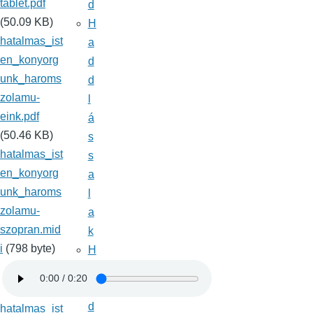
tablet.pdf
d
(50.09 KB)
H
hatalmas_ist
a
en_konyorg
d
unk_haroms
d
zolamu-
l
eink.pdf
á
(50.46 KB)
s
hatalmas_ist
s
en_konyorg
a
unk_haroms
l
zolamu-
a
szopran.mid
k
i
(798 byte)
H
a
d
d
hatalmas_ist