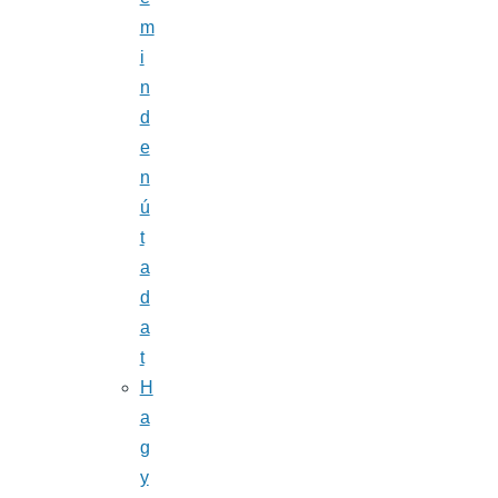
m
i
n
d
e
n
ú
t
a
d
a
t
H
a
g
y