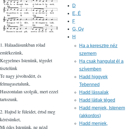
D
E, É
F
G, Gy
H
1. Hálaadásunkban rólad
Ha a keresztre néz
emlékezünk,
szemem
Kegyelmes Istenünk, tégedet
Ha csak hangulat él a
tisztelünk
szívemben
Te nagy jóvoltodért, és
Hadd higgyek
felmagasztalunk,
Tebenned
Haszontalan szolgák, mert ezzel
Hadd lássalak
tartozunk.
Hadd látlak téged
Hadd menjek, Istenem
2. Hajtsd le füleidet, értsd meg
(akkordos)
kérésünket,
Hadd menjek,
Mi édes Istenünk, ne nézd