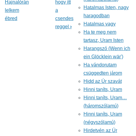
Könyv
Hajnalórán
hogy itt
Hatalmas Isten, nagy
lelkem
a
kereszthivatkozásai
haragodban
ébred
csendes
ehhez:
Hatalmas vagy
reggel
›
Ha te meg nem
Énekeskönyv
tartasz, Uram Isten
Harangszó (Wenn ich
ein Glöcklein wär')
Ha vándorutam
csüggedten járom
Hidd az Úr szavát
Hinni taníts, Uram
Hinni taníts, Uram…
(háromszólamú)
Hinni taníts, Uram
(négyszólamú)
Hirdetvén az Úr