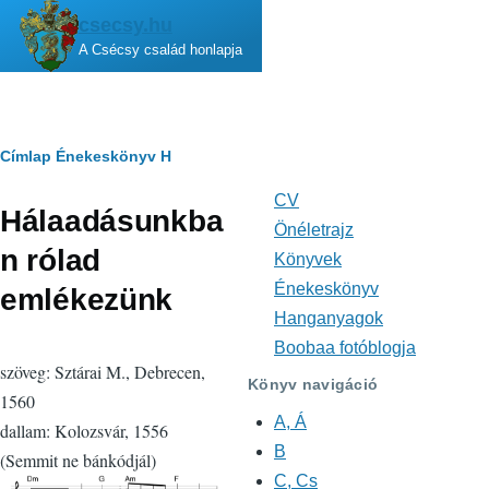
Ugrás a tartalomra
csecsy.hu
A Csécsy család honlapja
Morzsa
Címlap
Énekeskönyv
H
CV
Fő
Hálaadásunkba
navigáció
Önéletrajz
n rólad
Könyvek
Énekeskönyv
emlékezünk
Hanganyagok
Boobaa fotóblogja
szöveg: Sztárai M., Debrecen,
Könyv navigáció
1560
A, Á
dallam: Kolozsvár, 1556
B
(Semmit ne bánkódjál)
C, Cs