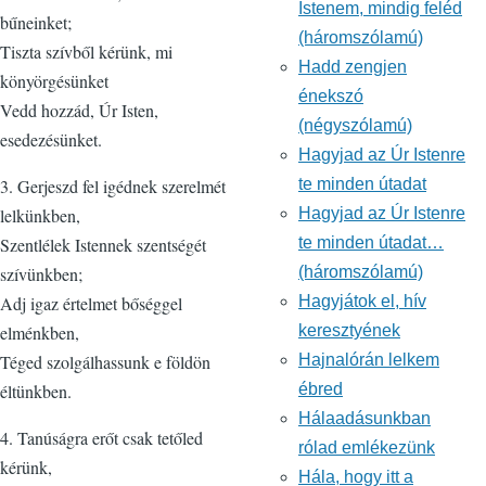
Istenem, mindig feléd
bűneinket;
(háromszólamú)
Tiszta szívből kérünk, mi
Hadd zengjen
könyörgésünket
énekszó
Vedd hozzád, Úr Isten,
(négyszólamú)
esedezésünket.
Hagyjad az Úr Istenre
te minden útadat
3. Gerjeszd fel igédnek szerelmét
Hagyjad az Úr Istenre
lelkünkben,
te minden útadat…
Szentlélek Istennek szentségét
(háromszólamú)
szívünkben;
Hagyjátok el, hív
Adj igaz értelmet bőséggel
keresztyének
elménkben,
Hajnalórán lelkem
Téged szolgálhassunk e földön
ébred
éltünkben.
Hálaadásunkban
4. Tanúságra erőt csak tetőled
rólad emlékezünk
kérünk,
Hála, hogy itt a