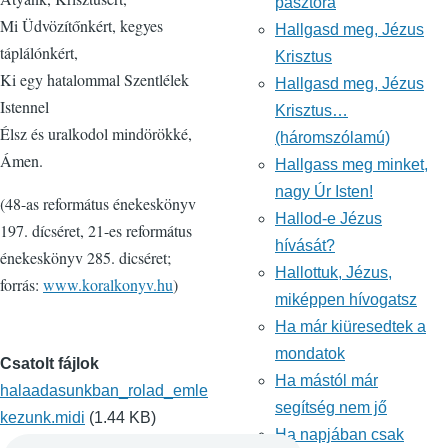
pásztora
Mi Üdvözítőnkért, kegyes
Hallgasd meg, Jézus
táplálónkért,
Krisztus
Ki egy hatalommal Szentlélek
Hallgasd meg, Jézus
Istennel
Krisztus…
Élsz és uralkodol mindörökké,
(háromszólamú)
Ámen.
Hallgass meg minket,
nagy Úr Isten!
(48-as református énekeskönyv
Hallod-e Jézus
197. dícséret, 21-es református
hívását?
énekeskönyv 285. dicséret;
Hallottuk, Jézus,
forrás:
www.koralkonyv.hu
)
miképpen hívogatsz
Ha már kiüresedtek a
mondatok
Csatolt fájlok
Ha mástól már
halaadasunkban_rolad_emle
segítség nem jő
kezunk.midi
(1.44 KB)
Ha napjában csak