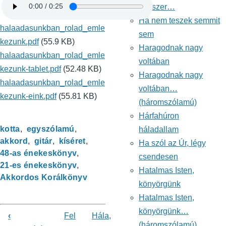
egyszer…
Ha nem teszek semmit
halaadasunkban_rolad_emle
sem
kezunk.pdf
(55.9 KB)
Haragodnak nagy
halaadasunkban_rolad_emle
voltában
kezunk-tablet.pdf
(52.48 KB)
Haragodnak nagy
halaadasunkban_rolad_emle
voltában…
kezunk-eink.pdf
(55.81 KB)
(háromszólamú)
Hárfahúron
kotta
egyszólamú
háladallam
akkord
gitár
kíséret
Ha szól az Úr, légy
48-as énekeskönyv
csendesen
21-es énekeskönyv
Hatalmas Isten,
Akkordos Korálkönyv
könyörgünk
Hatalmas Isten,
könyörgünk…
‹
Fel
Hála,
(háromszólamú)