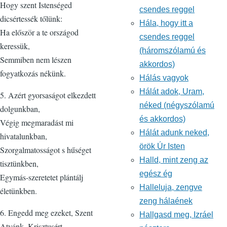
Hogy szent Istenséged
csendes reggel
dicsértessék tőlünk:
Hála, hogy itt a
Ha először a te országod
csendes reggel
keressük,
(háromszólamú és
Semmiben nem lészen
akkordos)
fogyatkozás nékünk.
Hálás vagyok
Hálát adok, Uram,
5. Azért gyorsaságot elkezdett
néked (négyszólamú
dolgunkban,
és akkordos)
Végig megmaradást mi
Hálát adunk neked,
hivatalunkban,
örök Úr Isten
Szorgalmatosságot s hűséget
Halld, mint zeng az
tisztünkben,
egész ég
Egymás-szeretetet plántálj
Halleluja, zengve
életünkben.
zeng hálaének
6. Engedd meg ezeket, Szent
Hallgasd meg, Izráel
Atyánk, Krisztusért,