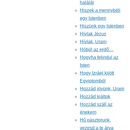
halálát
Hiszek a mennybéli
egy Istenben
Hiszünk egy Istenben
Hívlak Jézus
Hívlak, Uram
Hóból az erdő…
Hogyha felindul az
Isten
Hogy Izráel kijött
Egyiptomból
Hozzád jövünk, Uram
Hozzád kiáltok
Hozzád száll az
énekem
Hű pásztorunk,
vezesd a te árva