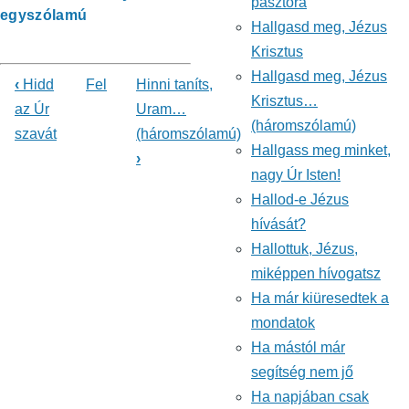
pásztora
egyszólamú
Hallgasd meg, Jézus
Krisztus
Hallgasd meg, Jézus
‹
Hidd
Fel
Hinni taníts,
Krisztus…
Könyv
az Úr
Uram…
(háromszólamú)
szavát
(háromszólamú)
kereszthivatkozásai
Hallgass meg minket,
›
ehhez:
nagy Úr Isten!
Hallod-e Jézus
Énekeskönyv
hívását?
Hallottuk, Jézus,
miképpen hívogatsz
Ha már kiüresedtek a
mondatok
Ha mástól már
segítség nem jő
Ha napjában csak