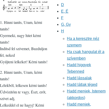
D
E, É
F
1. Hinni taníts, Uram, kérni
G, Gy
taníts!
H
Gyermeki, nagy hitet kérni
Ha a keresztre néz
taníts!
szemem
Indítsd fel szívemet, Buzduljon
Ha csak hangulat él a
fel, neked
szívemben
Gyűjteni lelkeket! Kérni taníts!
Hadd higgyek
Tebenned
2. Hinni taníts, Uram, kérni
Hadd lássalak
taníts!
Hadd látlak téged
Lélekből, lelkesen kérni taníts!
Hadd menjek, Istenem
Üdvözítőm te vagy, Észt, erőt,
(akkordos)
szívet adj,
Hadd menjek,
Lelkeddel el ne hagyj! Kérni