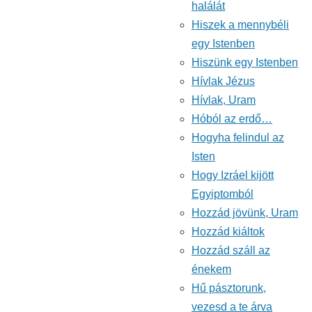
halálát
Hiszek a mennybéli
egy Istenben
Hiszünk egy Istenben
Hívlak Jézus
Hívlak, Uram
Hóból az erdő…
Hogyha felindul az
Isten
Hogy Izráel kijött
Egyiptomból
Hozzád jövünk, Uram
Hozzád kiáltok
Hozzád száll az
énekem
Hű pásztorunk,
vezesd a te árva