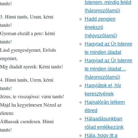
Istenem, mindig feléd
taníts!
(háromszólamú)
3. Hinni taníts, Uram, kérni
Hadd zengjen
taníts!
énekszó
Gyorsan elszáll a perc: kérni
(négyszólamú)
taníts!
Hagyjad az Úr Istenre
Lásd gyengeségemet, Erősíts
te minden útadat
engemet,
Hagyjad az Úr Istenre
Míg diadalt nyerek: Kérni taníts!
te minden útadat…
(háromszólamú)
4. Hinni taníts, Urem, kérni
Hagyjátok el, hív
taníts!
keresztyének
Jézus, te visszajössz: várni taníts!
Hajnalórán lelkem
Majd ha kegyelmesen Nézed az
ébred
életem:
Hálaadásunkban
Állhassak csendesen. Hinni
rólad emlékezünk
taníts!
Hála, hogy itt a