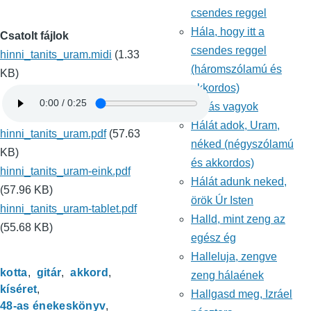
csendes reggel
Hála, hogy itt a
Csatolt fájlok
csendes reggel
hinni_tanits_uram.midi
(1.33
(háromszólamú és
KB)
akkordos)
Hálás vagyok
Hálát adok, Uram,
hinni_tanits_uram.pdf
(57.63
néked (négyszólamú
KB)
és akkordos)
hinni_tanits_uram-eink.pdf
Hálát adunk neked,
(57.96 KB)
örök Úr Isten
hinni_tanits_uram-tablet.pdf
Halld, mint zeng az
(55.68 KB)
egész ég
Halleluja, zengve
kotta
gitár
akkord
zeng hálaének
kíséret
Hallgasd meg, Izráel
48-as énekeskönyv