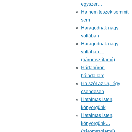
egyszer…
Ha nem teszek semmit
sem
Haragodnak nagy
voltában
Haragodnak nagy
voltában…
(háromszólamú)
Hárfahúron
háladallam
Ha szól az Úr, légy
csendesen
Hatalmas Isten,
könyörgünk
Hatalmas Isten,
könyörgünk…
(háromszólamú)