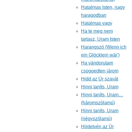
Hatalmas Isten, nagy
haragodban
Hatalmas vagy
Ha te meg nem
tartasz, Uram Isten
Harangszó (Wenn ich
ein Glöcklein wär')
Ha vándorutam
csüggedten járom
Hidd az Úr szavát
Hinni taníts, Uram
Hinni taníts, Uram…
(háromszólamú)
Hinni taníts, Uram
(négyszólamú)
Hirdetvén az Úr