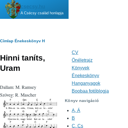
Ugrás a tartalomra
csecsy.hu
A Csécsy család honlapja
Morzsa
Címlap
Énekeskönyv
H
CV
Fő
Hinni taníts,
navigáció
Önéletrajz
Uram
Könyvek
Énekeskönyv
Hanganyagok
Dallam: M. Ramsey
Boobaa fotóblogja
Szöveg: R. Mascher
Könyv navigáció
A, Á
B
C, Cs