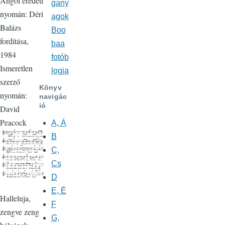
Angol eredeti
gany
nyomán: Déri
agok
Balázs
Boo
fordítása,
baa
1984
fotób
Ismeretlen
logja
szerző
Könyv
nyomán:
navigác
ió
David
Peacock
A, Á
B
C,
Cs
D
E, É
Halleluja,
F
zengve zeng
G,