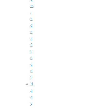
m
i
n
d
e
n
ú
t
a
d
a
t
H
a
g
y