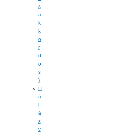
s
a
k
k
o
r
d
o
s
)
H
á
l
á
s
v