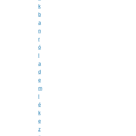
k
b
a
n
r
ó
l
a
d
e
m
l
é
k
e
z