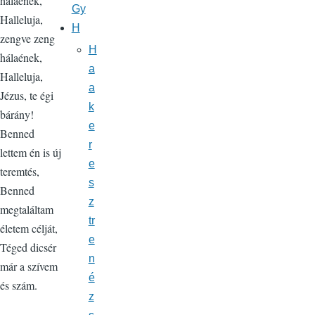
hálaének,
Gy
Halleluja,
H
zengve zeng
H
hálaének,
a
Halleluja,
a
Jézus, te égi
k
bárány!
e
Benned
r
lettem én is új
e
teremtés,
s
Benned
z
megtaláltam
tr
életem célját,
e
Téged dicsér
n
már a szívem
é
és szám.
z