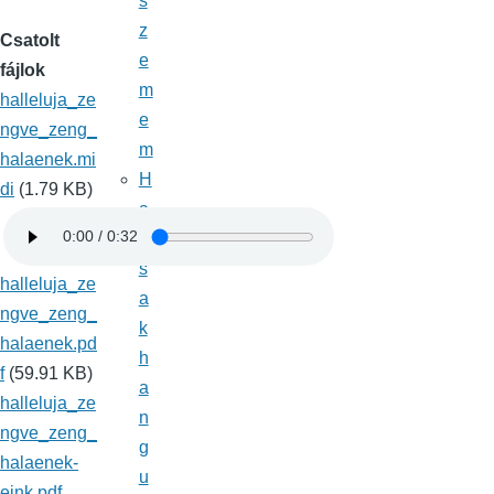
s
z
Csatolt
e
fájlok
m
halleluja_ze
e
ngve_zeng_
m
halaenek.mi
H
di
(1.79 KB)
a
c
s
halleluja_ze
a
ngve_zeng_
k
halaenek.pd
h
f
(59.91 KB)
a
halleluja_ze
n
ngve_zeng_
g
halaenek-
u
eink.pdf