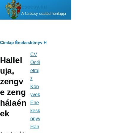
Ugrás a tartalomra
csecsy.hu
A Csécsy család honlapja
Morzsa
Címlap
Énekeskönyv
H
CV
Fő
Hallel
navigáció
Önél
uja,
etraj
z
zengv
Kön
e zeng
yvek
hálaén
Éne
kesk
ek
önyv
Han