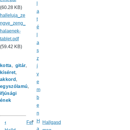
l
(60.28 KB)
a
halleluja_ze
t
ngve_zeng_
é
halaenek-
l
tablet.pdf
a
(59.42 KB)
s
z
kotta
gitár
í
kíséret
v
akkord
e
egyszólamú
m
ifjúsági
b
ének
e
n
H
‹
Fel
Hallgasd
Könyv
a