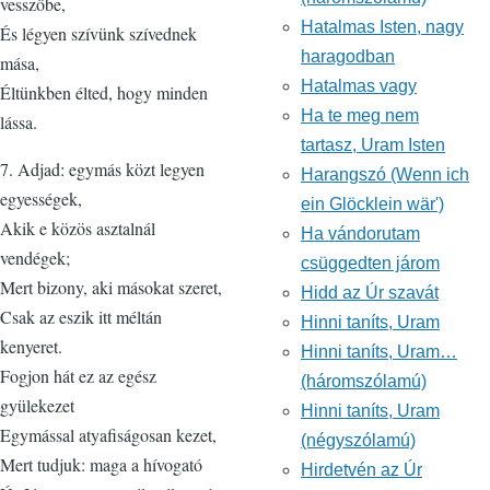
vesszőbe,
Hatalmas Isten, nagy
És légyen szívünk szívednek
haragodban
mása,
Hatalmas vagy
Éltünkben élted, hogy minden
Ha te meg nem
lássa.
tartasz, Uram Isten
7. Adjad: egymás közt legyen
Harangszó (Wenn ich
egyességek,
ein Glöcklein wär')
Akik e közös asztalnál
Ha vándorutam
vendégek;
csüggedten járom
Mert bizony, aki másokat szeret,
Hidd az Úr szavát
Csak az eszik itt méltán
Hinni taníts, Uram
kenyeret.
Hinni taníts, Uram…
Fogjon hát ez az egész
(háromszólamú)
gyülekezet
Hinni taníts, Uram
Egymással atyafiságosan kezet,
(négyszólamú)
Mert tudjuk: maga a hívogató
Hirdetvén az Úr