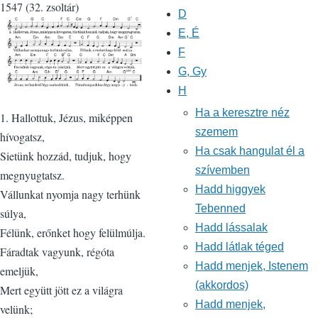
1547 (32. zsoltár)
D
E, É
F
G, Gy
H
Ha a keresztre néz
1. Hallottuk, Jézus, miképpen
szemem
hívogatsz,
Ha csak hangulat él a
Sietünk hozzád, tudjuk, hogy
szívemben
megnyugtatsz.
Hadd higgyek
Vállunkat nyomja nagy terhünk
Tebenned
súlya,
Hadd lássalak
Félünk, erőnket hogy felülmúlja.
Hadd látlak téged
Fáradtak vagyunk, régóta
Hadd menjek, Istenem
emeljük,
(akkordos)
Mert együtt jött ez a világra
Hadd menjek,
velünk;