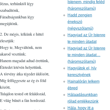
Istenem, mindig feléd
Jézus, terhünktől légy
(háromszólamú)
szabadítónk,
Hadd zengjen
Fáradtságunkban légy
énekszó
megújítónk.
(négyszólamú)
2. De mégis, lelkünk e hittel
Hagyjad az Úr Istenre
élesztjük:
te minden útadat
Hogy te, Megváltónk, nem
Hagyjad az Úr Istenre
akarod vesztünk;
te minden útadat…
Hanem magadat adtad érettünk,
(háromszólamú)
Életedet letévén helyettünk.
Hagyjátok el, hív
A törvény átka tégedet üldözött,
keresztyének
Míg felfüggeszte az ég és föld
Hajnalórán lelkem
között,
ébred
Tulajdon tested ott feláldozád,
Hálaadásunkban
E világ bűnét a fán hordozád.
rólad emlékezünk
Hála, hogy itt a