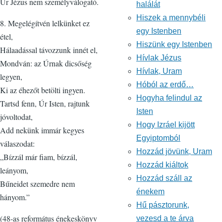
Úr Jézus nem személyválogató.
halálát
Hiszek a mennybéli
8. Megelégítvén lelkünket ez
egy Istenben
étel,
Hiszünk egy Istenben
Hálaadással távozzunk innét el,
Hívlak Jézus
Mondván: az Úrnak dicsőség
Hívlak, Uram
legyen,
Hóból az erdő…
Ki az éhezőt betölti ingyen.
Hogyha felindul az
Tartsd fenn, Úr Isten, rajtunk
Isten
jóvoltodat,
Hogy Izráel kijött
Add nekünk immár kegyes
Egyiptomból
válaszodat:
Hozzád jövünk, Uram
„Bízzál már fiam, bízzál,
Hozzád kiáltok
leányom,
Hozzád száll az
Bűneidet szemedre nem
énekem
hányom.”
Hű pásztorunk,
(48-as református énekeskönyv
vezesd a te árva