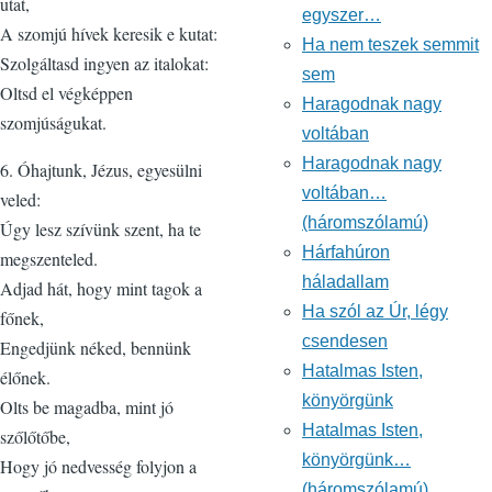
utat,
egyszer…
A szomjú hívek keresik e kutat:
Ha nem teszek semmit
Szolgáltasd ingyen az italokat:
sem
Oltsd el végképpen
Haragodnak nagy
szomjúságukat.
voltában
Haragodnak nagy
6. Óhajtunk, Jézus, egyesülni
voltában…
veled:
(háromszólamú)
Úgy lesz szívünk szent, ha te
Hárfahúron
megszenteled.
háladallam
Adjad hát, hogy mint tagok a
Ha szól az Úr, légy
főnek,
csendesen
Engedjünk néked, bennünk
Hatalmas Isten,
élőnek.
könyörgünk
Olts be magadba, mint jó
Hatalmas Isten,
szőlőtőbe,
könyörgünk…
Hogy jó nedvesség folyjon a
(háromszólamú)