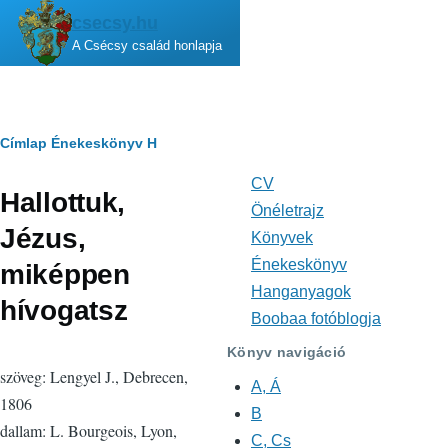
Ugrás a tartalomra
csecsy.hu
A Csécsy család honlapja
Morzsa
Címlap
Énekeskönyv
H
CV
Fő
Hallottuk,
navigáció
Önéletrajz
Jézus,
Könyvek
Énekeskönyv
miképpen
Hanganyagok
hívogatsz
Boobaa fotóblogja
Könyv navigáció
szöveg: Lengyel J., Debrecen,
A, Á
1806
B
dallam: L. Bourgeois, Lyon,
C, Cs