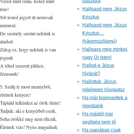
Véred mint omla, tested mint
pásztora
töre!
Hallgasd meg, Jézus
Sőt tested jegyét itt nemcsak
Krisztus
mutatod,
Hallgasd meg, Jézus
De személy szerint nekünk is
Krisztus…
átadod:
(háromszólamú)
Zálog ez, hogy nekünk is van
Hallgass meg minket,
jogunk
nagy Úr Isten!
A tőled szerzett jókhoz,
Hallod-e Jézus
Jézusunk!
hívását?
Hallottuk, Jézus,
5. Szállj le most mennyből,
miképpen hívogatsz
életnek kenyere!
Ha már kiüresedtek a
Tápláld lelkünket az örök életre!
mondatok
Tudjuk: aki e kenyérből eszik,
Ha mástól már
Soha örökké meg nem éhezik.
segítség nem jő
Életnek vize! Nyiss magadnak
Ha napjában csak