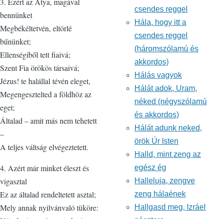
3. Ezért az Atya, magával
csendes reggel
bennünket
Hála, hogy itt a
Megbékéltetvén, eltörlé
csendes reggel
bűnünket;
(háromszólamú és
Ellenségiből tett fiaivá;
akkordos)
Szent Fia örökös társaivá;
Hálás vagyok
Jézus! te halállal tévén eleget,
Hálát adok, Uram,
Megengesztelted a földhöz az
néked (négyszólamú
eget;
és akkordos)
Általad – amit más nem tehetett
Hálát adunk neked,
–
örök Úr Isten
A teljes váltság elvégeztetett.
Halld, mint zeng az
4. Azért már minket éleszt és
egész ég
vigasztal
Halleluja, zengve
Ez az általad rendeltetett asztal;
zeng hálaének
Mely annak nyilvánvaló tüköre:
Hallgasd meg, Izráel