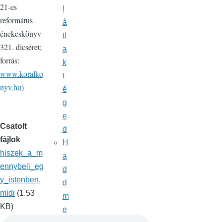
21-es
l
református
á
énekeskönyv
tl
321. dicséret;
a
forrás:
k
www.koralko
t
nyv.hu
)
é
g
e
Csatolt
d
fájlok
H
hiszek_a_m
a
ennybeli_eg
d
y_istenben.
d
midi
(1.53
m
KB)
e