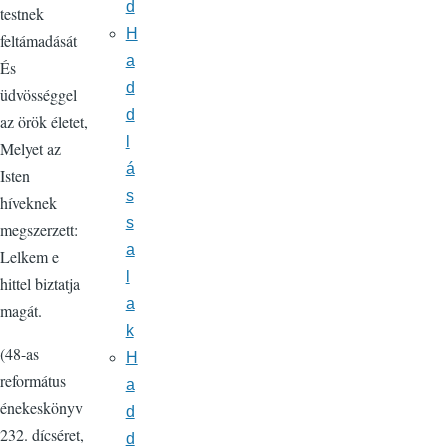
d
testnek
H
feltámadását
a
És
d
üdvösséggel
d
az örök életet,
l
Melyet az
á
Isten
s
híveknek
s
megszerzett:
a
Lelkem e
l
hittel biztatja
a
magát.
k
(48-as
H
református
a
énekeskönyv
d
232. dícséret,
d