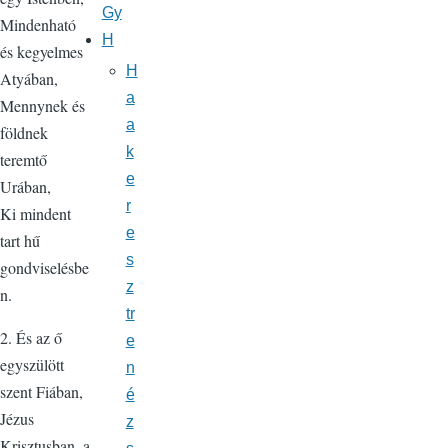
Gy
Mindenható
H
és kegyelmes
H
Atyában,
a
Mennynek és
a
földnek
k
teremtő
e
Urában,
r
Ki mindent
e
tart hű
s
gondviselésbe
z
n.
tr
2. És az ő
e
egyszülött
n
szent Fiában,
é
Jézus
z
Krisztusban, a