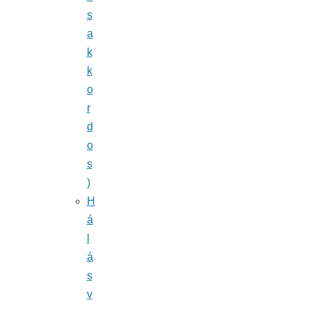
s
a
k
k
o
r
d
o
s
)
H
á
l
á
s
v