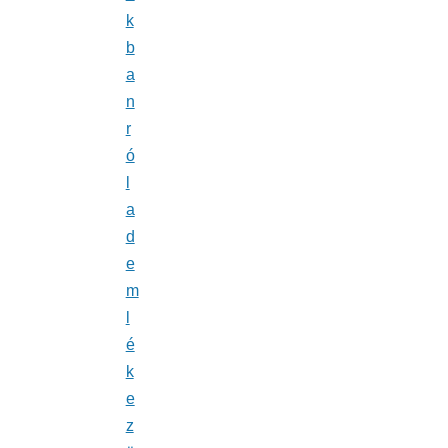
k
b
a
n
r
ó
l
a
d
e
m
l
é
k
e
z