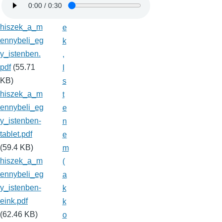
n
j
hiszek_a_m
e
ennybeli_eg
k
y_istenben.
,
pdf
(55.71
I
KB)
s
hiszek_a_m
t
ennybeli_eg
e
y_istenben-
n
tablet.pdf
e
(59.4 KB)
m
hiszek_a_m
(
ennybeli_eg
a
y_istenben-
k
eink.pdf
k
(62.46 KB)
o