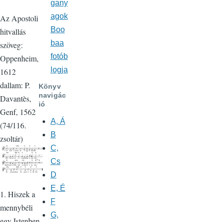
gany
agok
Az Apostoli
Boo
hitvallás
baa
szöveg:
fotób
Oppenheim,
logja
1612
dallam: P.
Könyv
navigác
Davantès,
ió
Genf, 1562
A, Á
(74/116.
B
zsoltár)
C,
Cs
D
E, É
1. Hiszek a
F
mennybéli
G,
egy Istenben,