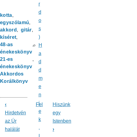
r
d
kotta
o
egyszólamú
s
akkord
gitár
)
kíséret
48-as
H
énekeskönyv
a
21-es
d
énekeskönyv
d
Akkordos
m
Korálkönyv
e
n
j
‹
Fel
Hiszünk
Könyv
e
Hirdetvén
egy
k
az Úr
Istenben
kereszthivatkozásai
,
halálát
›
ehhez:
I