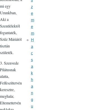
s
mi egy
z
Urunkban,
e
Aki a
m
Szentlélektől
e
fogantaték,
m
Szűz Máriától
H
tisztán
a
születék.
c
s
3. Szenvede
a
Pilátusnak
k
alatta,
h
Felfeszíttetvén
a
keresztre,
n
meghala;
g
Eltemettetvén
u
poklokra