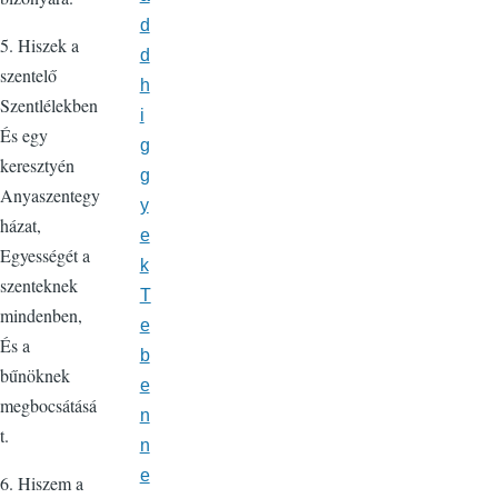
d
5. Hiszek a
d
szentelő
h
Szentlélekben
i
És egy
g
keresztyén
g
Anyaszentegy
y
házat,
e
Egyességét a
k
szenteknek
T
mindenben,
e
És a
b
bűnöknek
e
megbocsátásá
n
t.
n
e
6. Hiszem a