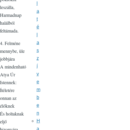
l
leszálla,
a
Harmadnap
t
halálból
é
feltámada.
l
4. Felméne
a
mennybe, üle
s
jobbjára
z
A mindenható
í
Atya Úr
v
Istennek:
e
Ítéletére
m
onnan az
b
élőknek
e
És holtaknak
n
eljő
H
bizonyára.
a