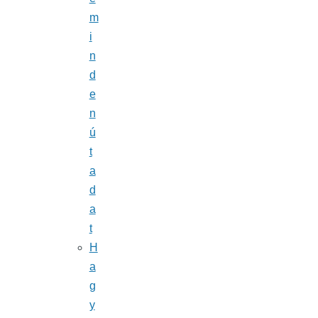
m
i
n
d
e
n
ú
t
a
d
a
t
H
a
g
y