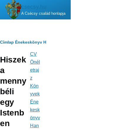
Ugrás a tartalomra
csecsy.hu
A Csécsy család honlapja
Morzsa
Címlap
Énekeskönyv
H
CV
Fő
Hiszek
navigáció
Önél
a
etraj
z
menny
Kön
béli
yvek
egy
Éne
kesk
Istenb
önyv
en
Han