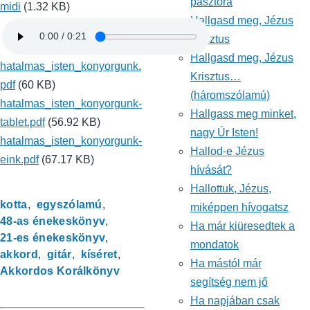
pásztora
midi
(1.32 KB)
Hallgasd meg, Jézus
Krisztus
Hallgasd meg, Jézus
hatalmas_isten_konyorgunk.
Krisztus…
pdf
(60 KB)
(háromszólamú)
hatalmas_isten_konyorgunk-
Hallgass meg minket,
tablet.pdf
(56.92 KB)
nagy Úr Isten!
hatalmas_isten_konyorgunk-
Hallod-e Jézus
eink.pdf
(67.17 KB)
hívását?
Hallottuk, Jézus,
kotta
egyszólamú
miképpen hívogatsz
48-as énekeskönyv
Ha már kiüresedtek a
21-es énekeskönyv
mondatok
akkord
gitár
kíséret
Ha mástól már
Akkordos Korálkönyv
segítség nem jő
Ha napjában csak