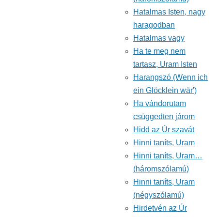
Hatalmas Isten, nagy
haragodban
Hatalmas vagy
Ha te meg nem
tartasz, Uram Isten
Harangszó (Wenn ich
ein Glöcklein wär')
Ha vándorutam
csüggedten járom
Hidd az Úr szavát
Hinni taníts, Uram
Hinni taníts, Uram…
(háromszólamú)
Hinni taníts, Uram
(négyszólamú)
Hirdetvén az Úr