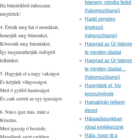
Istenem, mindig feléd
Ha bűnötökből énhozzám
(háromszólamú)
megtértek!
Hadd zengjen
4. Értsük meg hát ő mondását,
énekszó
Ismerjük meg bűneinket,
(négyszólamú)
Kövessük meg Istenünket,
Hagyjad az Úr Istenre
Így megmenthetjük ördögtől
te minden útadat
lelkünket.
Hagyjad az Úr Istenre
te minden útadat…
5. Hagyjuk el a nagy vakságot
(háromszólamú)
És kérjünk világosságot,
Hagyjátok el, hív
Mert ő gyűlöl hamisságot
keresztyének
És csak szereti az egy igazságot.
Hajnalórán lelkem
ébred
6. Nincs igaz más, mint a
Hálaadásunkban
Krisztus,
rólad emlékezünk
Mert igazság ő beszéde;
Hála, hogy itt a
Maradjunk azért ezekben,