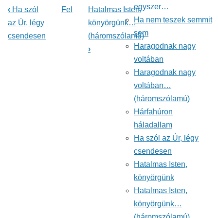
egyszer…
‹
Ha szól
Fel
Hatalmas Isten,
Könyv
Ha nem teszek semmit
az Úr, légy
könyörgünk…
sem
csendesen
(háromszólamú)
kereszthivatkozásai
Haragodnak nagy
›
ehhez:
voltában
Énekeskönyv
Haragodnak nagy
voltában…
(háromszólamú)
Hárfahúron
háladallam
Ha szól az Úr, légy
csendesen
Hatalmas Isten,
könyörgünk
Hatalmas Isten,
könyörgünk…
(háromszólamú)