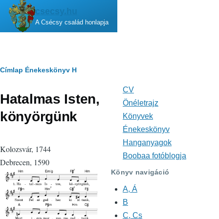
Ugrás a tartalomra
csecsy.hu
A Csécsy család honlapja
Morzsa
Címlap
Énekeskönyv
H
CV
Fő
Hatalmas Isten,
navigáció
Önéletrajz
könyörgünk
Könyvek
Énekeskönyv
Hanganyagok
Kolozsvár, 1744
Boobaa fotóblogja
Debrecen, 1590
Könyv navigáció
A, Á
B
C, Cs