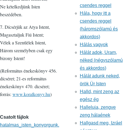
csendes reggel
Ne kételkedjünk Isten
Hála, hogy itt a
beszédében.
csendes reggel
7. Dícsérjük az Atya Istent,
(háromszólamú és
Magasztaljuk Fiú Istent;
akkordos)
Vélek a Szentlélek Istent,
Hálás vagyok
Három személyben csak egy
Hálát adok, Uram,
bizony Istent!
néked (négyszólamú
és akkordos)
(Református énekeskönyv 456.
Hálát adunk neked,
dícséret; 21-es református
örök Úr Isten
énekeskönyv 470. dicséret;
Halld, mint zeng az
forrás:
www.koralkonyv.hu
)
egész ég
Halleluja, zengve
zeng hálaének
Csatolt fájlok
Hallgasd meg, Izráel
hatalmas_isten_konyorgunk.