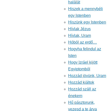
halálát
Hiszek a mennybéli
egy Istenben
Hiszünk egy Istenben
Hívlak Jézus
Hívlak, Uram
Hóból az erdő…
Hogyha felindul az
Isten
Hogy Izráel kijött
Egyiptomból
Hozzád jövünk, Uram
Hozzád kiáltok
Hozzád száll az
énekem
Hű pásztorunk,
vezesd a te árva