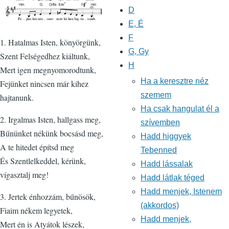
D
E, É
F
1. Hatalmas Isten, könyörgünk,
G, Gy
Szent Felségedhez kiáltunk,
H
Mert igen megnyomorodtunk,
Ha a keresztre néz
Fejünket nincsen már kihez
szemem
hajtanunk.
Ha csak hangulat él a
2. Irgalmas Isten, hallgass meg,
szívemben
Bűnünket nékünk bocsásd meg,
Hadd higgyek
A te hitedet építsd meg
Tebenned
És Szentlelkeddel, kérünk,
Hadd lássalak
vígasztalj meg!
Hadd látlak téged
Hadd menjek, Istenem
3. Jertek énhozzám, bűnösök,
(akkordos)
Fiaim nékem legyetek,
Hadd menjek,
Mert én is Atyátok lészek,