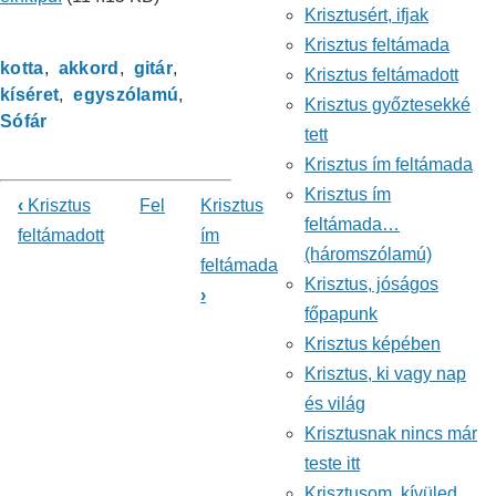
Krisztusért, ifjak
Krisztus feltámada
kotta
akkord
gitár
Krisztus feltámadott
kíséret
egyszólamú
Krisztus győztesekké
Sófár
tett
Krisztus ím feltámada
Krisztus ím
‹
Krisztus
Fel
Krisztus
feltámada…
Könyv
feltámadott
ím
(háromszólamú)
feltámada
kereszthivatkozásai
Krisztus, jóságos
›
ehhez:
főpapunk
Krisztus képében
Énekeskönyv
Krisztus, ki vagy nap
és világ
Krisztusnak nincs már
teste itt
Krisztusom, kívüled