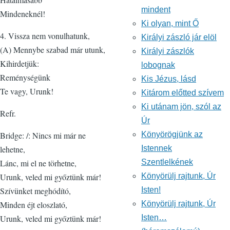
mindent
Mindeneknél!
Ki olyan, mint Ő
4. Vissza nem vonulhatunk,
Királyi zászló jár elöl
(A) Mennybe szabad már utunk,
Királyi zászlók
Kihirdetjük:
lobognak
Reménységünk
Kis Jézus, lásd
Te vagy, Urunk!
Kitárom előtted szívem
Ki utánam jön, szól az
Refr.
Úr
Bridge: /: Nincs mi már ne
Könyörögjünk az
lehetne,
Istennek
Lánc, mi el ne törhetne,
Szentlelkének
Urunk, veled mi győztünk már!
Könyörülj rajtunk, Úr
Szívünket meghódító,
Isten!
Minden éjt eloszlató,
Könyörülj rajtunk, Úr
Urunk, veled mi győztünk már!
Isten…