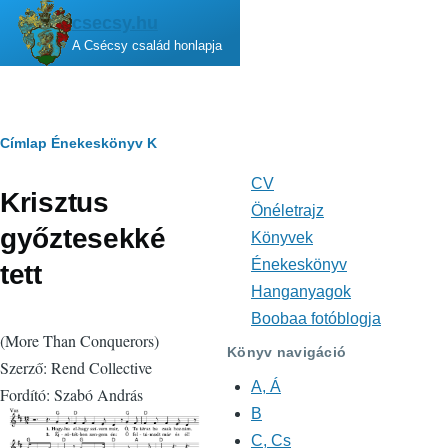
Ugrás a tartalomra
csecsy.hu
A Csécsy család honlapja
Morzsa
Címlap
Énekeskönyv
K
CV
Fő
Krisztus
navigáció
Önéletrajz
győztesekké
Könyvek
Énekeskönyv
tett
Hanganyagok
Boobaa fotóblogja
(More Than Conquerors)
Könyv navigáció
Szerző: Rend Collective
A, Á
Fordító: Szabó András
B
C, Cs