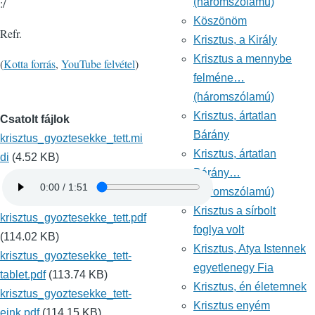
:/
(háromszólamú)
Köszönöm
Refr.
Krisztus, a Király
Krisztus a mennybe
(
Kotta forrás
,
YouTube felvétel
)
felméne…
(háromszólamú)
Krisztus, ártatlan
Csatolt fájlok
Bárány
krisztus_gyoztesekke_tett.mi
Krisztus, ártatlan
di
(4.52 KB)
Bárány…
(háromszólamú)
Krisztus a sírbolt
krisztus_gyoztesekke_tett.pdf
foglya volt
(114.02 KB)
Krisztus, Atya Istennek
krisztus_gyoztesekke_tett-
egyetlenegy Fia
tablet.pdf
(113.74 KB)
Krisztus, én életemnek
krisztus_gyoztesekke_tett-
Krisztus enyém
eink.pdf
(114.15 KB)