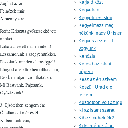
Karjaid közt
Zúghat az ár,
Kegyelem…
Felnézek már
Kegyelmes Isten
A mennyekre!
Kegyelmezz meg
Refr.: Krisztus győztesekké tett
nékünk, nagy Úr Isten
minket,
Kegyes Jézus, itt
Lába alá vetett már mindent!
vagyunk
Leszámolunk a szégyenünkkel,
Kenózis
Dacolunk minden ellenséggel!
Keresd az Istent,
Lángod a lelkünkben olthatatlan,
népem
Erőd, mi átjár, leronthatatlan,
Kész az én szívem
Mi Bástyánk, Pajzsunk,
Készülj Urad elé,
Győztesünk!
lelkem
Kezdetben volt az Ige
3. Éjsötétben zengem én:
Ki az Istent szereti
Ő feltámadt már és él!
Kihez mehetnék?
Ki bennünk van,
Ki Istenének átad
Hatalmasabb