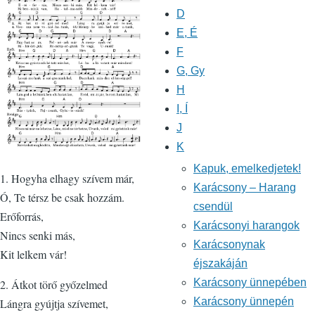
D
E, É
F
G, Gy
H
I, Í
J
K
Kapuk, emelkedjetek!
1. Hogyha elhagy szívem már,
Karácsony – Harang
Ó, Te térsz be csak hozzám.
csendül
Erőforrás,
Karácsonyi harangok
Nincs senki más,
Karácsonynak
Kit lelkem vár!
éjszakáján
Karácsony ünnepében
2. Átkot törő győzelmed
Karácsony ünnepén
Lángra gyújtja szívemet,