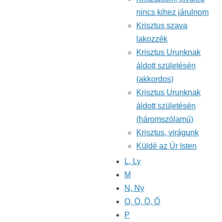
nincs kihez járulnom
Krisztus szava
lakozzék
Krisztus Urunknak
áldott születésén
(akkordos)
Krisztus Urunknak
áldott születésén
(háromszólamú)
Krisztus, virágunk
Küldé az Úr Isten
L, Ly
M
N, Ny
O, Ó, Ö, Ő
P