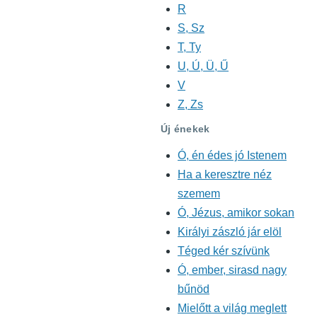
R
S, Sz
T, Ty
U, Ú, Ü, Ű
V
Z, Zs
Új énekek
Ó, én édes jó Istenem
Ha a keresztre néz
szemem
Ó, Jézus, amikor sokan
Királyi zászló jár elöl
Téged kér szívünk
Ó, ember, sirasd nagy
bűnöd
Mielőtt a világ meglett