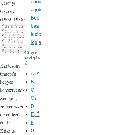
gany
Kerényi
agok
György
Boo
(1902–1986)
baa
fotób
logja
Könyv
navigác
ió
Karácsony
ünnepén,
A, Á
kegyes
B
keresztyének,
C,
Zengjen,
Cs
zengedezzen
D
örvendező
E, É
ének:
F
Krisztus
G,