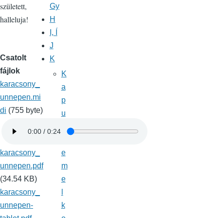
született,
Gy
halleluja!
H
I, Í
J
Csatolt
K
fájlok
K
karacsony_
a
unnepen.mi
p
di
(755 byte)
u
k
,
karacsony_
e
unnepen.pdf
m
(34.54 KB)
e
karacsony_
l
unnepen-
k