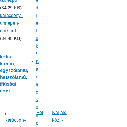
tablet.pdf
e
(34.29 KB)
d
karacsony_
j
unnepen-
e
eink.pdf
t
(34.48 KB)
e
k
!
kotta
K
kánon
a
egyszólamú
r
hatszólamú
ifjúsági
á
ének
c
s
o
‹
Fel
Karjaid
n
Könyv
Karácsony
közt
›
y