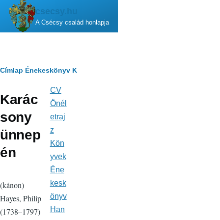
Ugrás a tartalomra
csecsy.hu
A Csécsy család honlapja
Morzsa
Címlap
Énekeskönyv
K
CV
Fő
Karác
navigáció
Önél
sony
etraj
z
ünnep
Kön
én
yvek
Éne
kesk
(kánon)
önyv
Hayes, Philip
Han
(1738–1797)