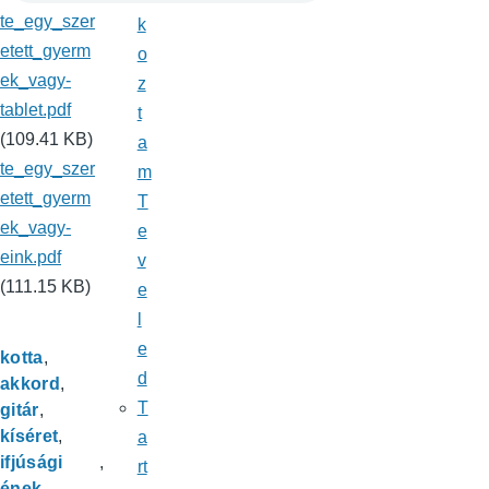
te_egy_szer
k
etett_gyerm
o
ek_vagy-
z
tablet.pdf
t
(109.41 KB)
a
te_egy_szer
m
etett_gyerm
T
ek_vagy-
e
eink.pdf
v
(111.15 KB)
e
l
e
kotta
d
akkord
T
gitár
kíséret
a
ifjúsági
rt
ének