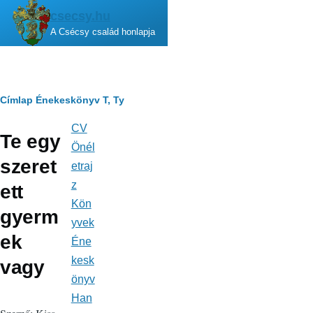
Ugrás a tartalomra
csecsy.hu
A Csécsy család honlapja
Morzsa
Címlap
Énekeskönyv
T, Ty
CV
Fő
Te egy
navigáció
Önél
szeret
etraj
z
ett
Kön
gyerm
yvek
ek
Éne
kesk
vagy
önyv
Han