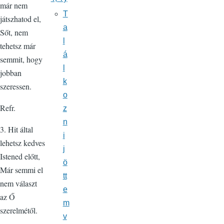
már nem
T
játszhatod el,
a
Sőt, nem
l
tehetsz már
á
semmit, hogy
l
jobban
k
szeressen.
o
Refr.
z
n
3. Hit által
i
lehetsz kedves
j
Istened előtt,
ö
Már semmi el
tt
nem választ
e
az Ő
m
szerelmétől.
v