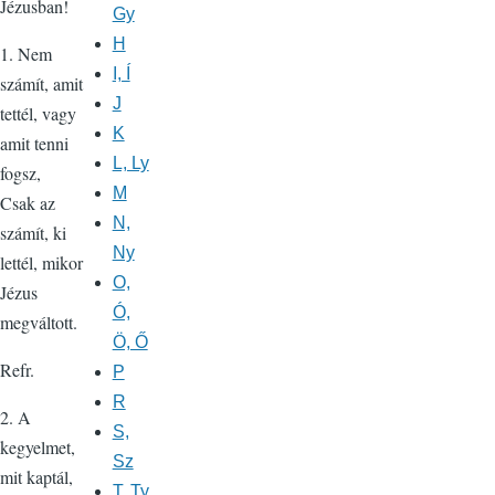
Jézusban!
Gy
H
1. Nem
I, Í
számít, amit
J
tettél, vagy
K
amit tenni
L, Ly
fogsz,
M
Csak az
N,
számít, ki
Ny
lettél, mikor
O,
Jézus
Ó,
megváltott.
Ö, Ő
Refr.
P
R
2. A
S,
kegyelmet,
Sz
mit kaptál,
T, Ty