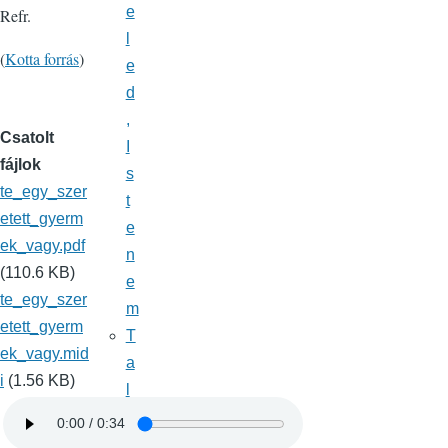
e
Refr.
l
(
Kotta forrás
)
e
d
,
Csatolt
I
fájlok
s
te_egy_szer
t
etett_gyerm
e
ek_vagy.pdf
n
(110.6 KB)
e
te_egy_szer
m
etett_gyerm
T
ek_vagy.mid
a
i
(1.56 KB)
l
á
l