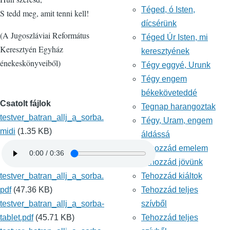
Téged, ó Isten,
S tedd meg, amit tenni kell!
dícsérünk
(A Jugoszláviai Református
Téged Úr Isten, mi
Keresztyén Egyház
keresztyének
énekeskönyveiből)
Tégy eggyé, Urunk
Tégy engem
békeköveteddé
Csatolt fájlok
Tegnap harangoztak
testver_batran_allj_a_sorba.
Tégy, Uram, engem
midi
(1.35 KB)
áldássá
Tehozzád emelem
Tehozzád jövünk
testver_batran_allj_a_sorba.
Tehozzád kiáltok
pdf
(47.36 KB)
Tehozzád teljes
testver_batran_allj_a_sorba-
szívből
tablet.pdf
(45.71 KB)
Tehozzád teljes