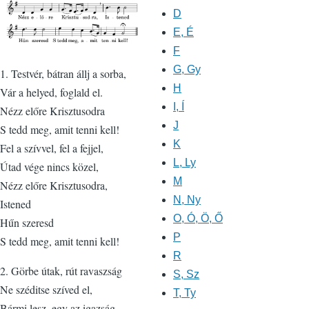
D
E, É
F
G, Gy
1. Testvér, bátran állj a sorba,
H
Vár a helyed, foglald el.
I, Í
Nézz előre Krisztusodra
J
S tedd meg, amit tenni kell!
K
Fel a szívvel, fel a fejjel,
L, Ly
Útad vége nincs közel,
M
Nézz előre Krisztusodra,
N, Ny
Istened
O, Ó, Ö, Ő
Hűn szeresd
P
S tedd meg, amit tenni kell!
R
2. Görbe útak, rút ravaszság
S, Sz
Ne széditse szíved el,
T, Ty
Bármi lesz, egy az igazság,