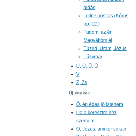
áldás
Tollite hostias (Kórus
op. 12.)
Tudom: az én
Megváltóm él
Tüzed, Uram, Jézus
Tűzvihar
U, Ú, Ü, Ű
V
Z, Zs
Új énekek
Ó, én édes jó Istenem
Ha a keresztre néz
szemem
Ó, Jézus, amikor sokan