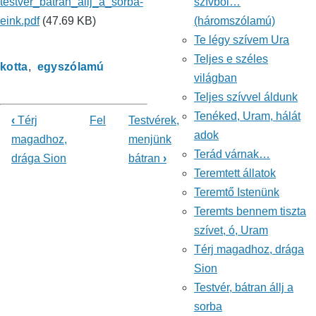
testver_batran_allj_a_sorba-
szívből…
eink.pdf
(47.69 KB)
(háromszólamú)
Te légy szívem Ura
Teljes e széles
kotta
egyszólamú
világban
Teljes szívvel áldunk
Tenéked, Uram, hálát
‹
Térj
Fel
Testvérek,
Könyv
adok
magadhoz,
menjünk
Terád várnak…
drága Sion
bátran
›
kereszthivatkozásai
Teremtett állatok
ehhez:
Teremtő Istenünk
Énekeskönyv
Teremts bennem tiszta
szívet, ó, Uram
Térj magadhoz, drága
Sion
Testvér, bátran állj a
sorba