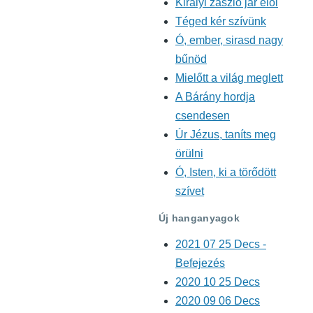
Királyi zászló jár elöl
Téged kér szívünk
Ó, ember, sirasd nagy
bűnöd
Mielőtt a világ meglett
A Bárány hordja
csendesen
Úr Jézus, taníts meg
örülni
Ó, Isten, ki a törődött
szívet
Új hanganyagok
2021 07 25 Decs -
Befejezés
2020 10 25 Decs
2020 09 06 Decs