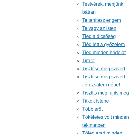
Testvérek, menjünk
bátran
Te tanítasz engem
Te vagy az Isten
Tied a dicsőség
Tiéd lett a győzelem
Tied minden hódolat
Tirara
Tisztítsd meg szíved
Tisztítsd meg szíved,
Jeruzsálem népe!
Tisztíts meg, újíts meg
Titkok Istene
Több erőt
Tökéletes volt minden
tekintetben
Tőled árad minden