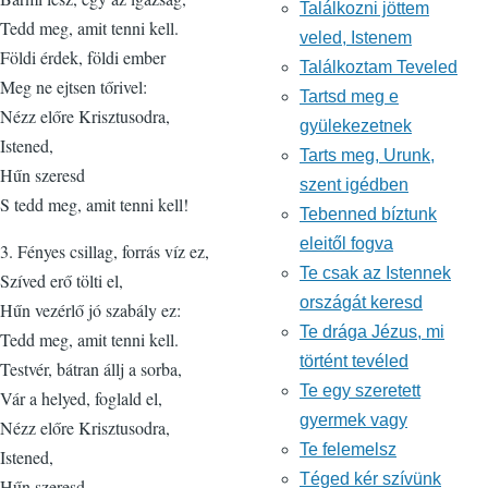
Találkozni jöttem
Tedd meg, amit tenni kell.
veled, Istenem
Földi érdek, földi ember
Találkoztam Teveled
Meg ne ejtsen tőrivel:
Tartsd meg e
Nézz előre Krisztusodra,
gyülekezetnek
Istened,
Tarts meg, Urunk,
Hűn szeresd
szent igédben
S tedd meg, amit tenni kell!
Tebenned bíztunk
eleitől fogva
3. Fényes csillag, forrás víz ez,
Te csak az Istennek
Szíved erő tölti el,
országát keresd
Hűn vezérlő jó szabály ez:
Te drága Jézus, mi
Tedd meg, amit tenni kell.
történt tevéled
Testvér, bátran állj a sorba,
Te egy szeretett
Vár a helyed, foglald el,
gyermek vagy
Nézz előre Krisztusodra,
Te felemelsz
Istened,
Téged kér szívünk
Hűn szeresd,