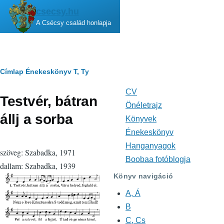
Ugrás a tartalomra
csecsy.hu
A Csécsy család honlapja
Morzsa
Címlap
Énekeskönyv
T, Ty
CV
Fő
Testvér, bátran
navigáció
Önéletrajz
állj a sorba
Könyvek
Énekeskönyv
Hanganyagok
szöveg: Szabadka, 1971
Boobaa fotóblogja
dallam: Szabadka, 1939
Könyv navigáció
A, Á
B
C, Cs