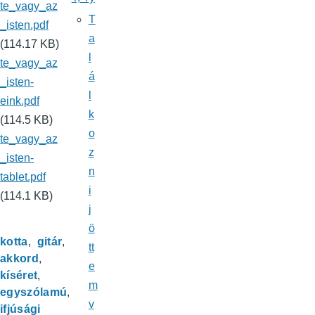
te_vagy_az
T
_isten.pdf
a
(114.17 KB)
l
te_vagy_az
á
_isten-
l
eink.pdf
k
(114.5 KB)
o
te_vagy_az
z
_isten-
n
tablet.pdf
i
(114.1 KB)
j
ö
kotta
gitár
tt
akkord
e
kíséret
m
egyszólamú
v
ifjúsági