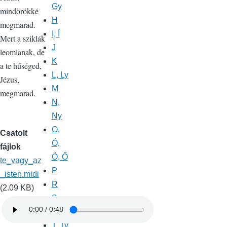
Gy
mindörökké
H
megmarad.
I, Í
Mert a sziklák
J
leomlanak, de
K
a te hűséged,
L, Ly
Jézus,
M
megmarad.
N,
Ny
O,
Csatolt
Ó,
fájlok
Ö, Ő
te_vagy_az
P
_isten.midi
R
(2.09 KB)
S,
Sz
T, Ty