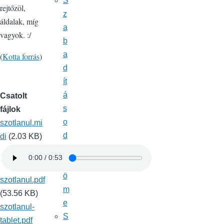
S
rejtőzöl,
z
áldalak, míg
a
vagyok. :/
b
a
(
Kotta forrás
)
d
ít
á
Csatolt
s
fájlok
o
szotlanul.mi
d
di
(2.03 KB)
ö
r
ö
szotlanul.pdf
m
(53.56 KB)
e
szotlanul-
S
tablet.pdf