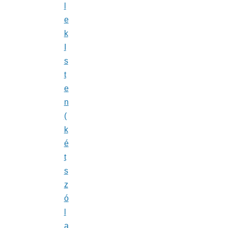
l
e
k
I
s
t
e
n
(
k
é
t
s
z
ó
l
a