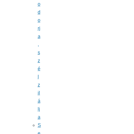
o
d
o
rj
a
,
s
z
é
l
z
il
á
lj
a
S
e