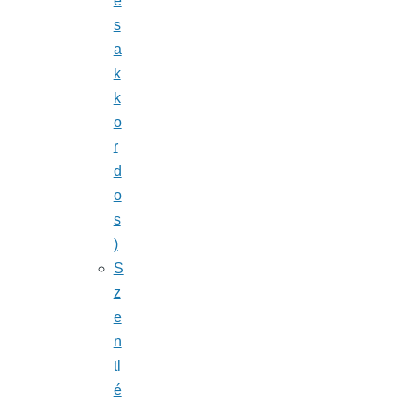
é
s
a
k
k
o
r
d
o
s
)
S
z
e
n
tl
é