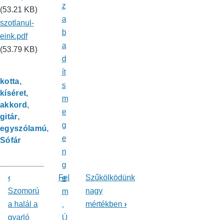
z
(53.21 KB)
a
szotlanul-
b
eink.pdf
a
(53.79 KB)
d
ít
kotta
s
kíséret
m
akkord
e
gitár
g
egyszólamú
e
Sófár
n
g
‹
Fel
Szűkölködünk
e
Könyv
Szomorú
nagy
m
a halál a
mértékben
›
kereszthivatkozásai
,
gyarló
Ú