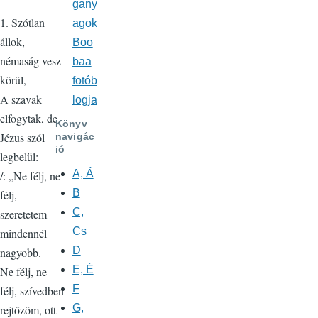
gany
1. Szótlan
agok
állok,
Boo
némaság vesz
baa
körül,
fotób
A szavak
logja
elfogytak, de
Könyv
Jézus szól
navigác
ió
legbelül:
A, Á
/: „Ne félj, ne
B
félj,
C,
szeretetem
Cs
mindennél
D
nagyobb.
E, É
Ne félj, ne
F
félj, szívedben
G,
rejtőzöm, ott