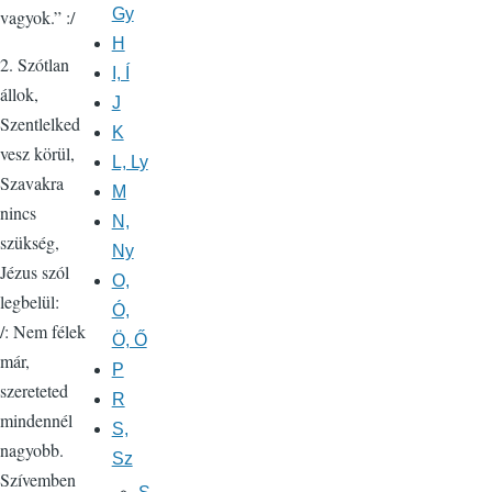
Gy
vagyok.” :/
H
2. Szótlan
I, Í
állok,
J
Szentlelked
K
vesz körül,
L, Ly
Szavakra
M
nincs
N,
szükség,
Ny
Jézus szól
O,
legbelül:
Ó,
/: Nem félek
Ö, Ő
már,
P
szereteted
R
mindennél
S,
nagyobb.
Sz
Szívemben