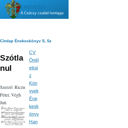
Ugrás a tartalomra
csecsy.hu
A Csécsy család honlapja
Morzsa
Címlap
Énekeskönyv
S, Sz
CV
Fő
Szótla
navigáció
Önél
nul
etraj
z
Kön
Szerző: Riczu
yvek
Péter, Végh
Éne
Juti
kesk
önyv
Han