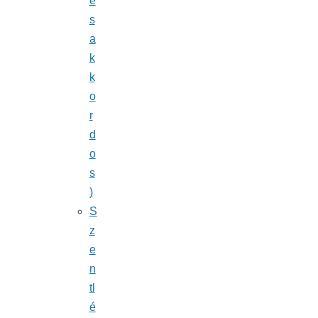
é
s
a
k
k
o
r
d
o
s
)
S
z
e
n
tl
é