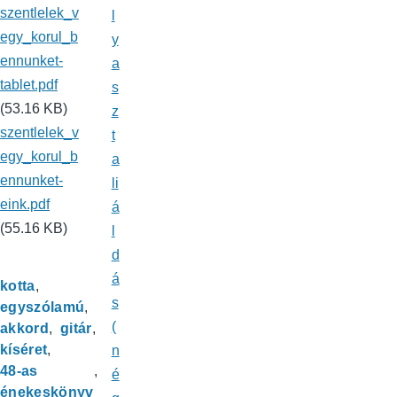
szentlelek_v
l
egy_korul_b
y
ennunket-
a
tablet.pdf
s
(53.16 KB)
z
szentlelek_v
t
egy_korul_b
a
ennunket-
li
eink.pdf
á
(55.16 KB)
l
d
á
kotta
s
egyszólamú
(
akkord
gitár
kíséret
n
48-as
é
énekeskönyv