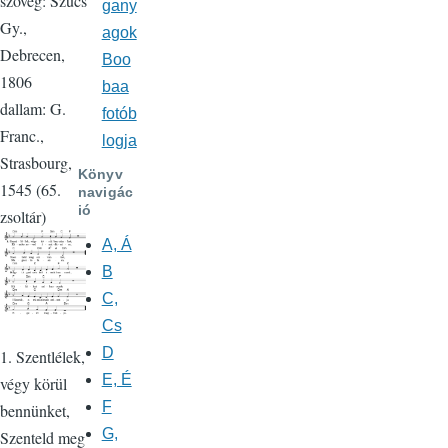
szöveg: Szücs
gany
Gy.,
agok
Debrecen,
Boo
1806
baa
dallam: G.
fotób
Franc.,
logja
Strasbourg,
Könyv
1545 (65.
navigác
ió
zsoltár)
A, Á
B
C,
Cs
D
1. Szentlélek,
E, É
végy körül
F
bennünket,
G,
Szenteld meg