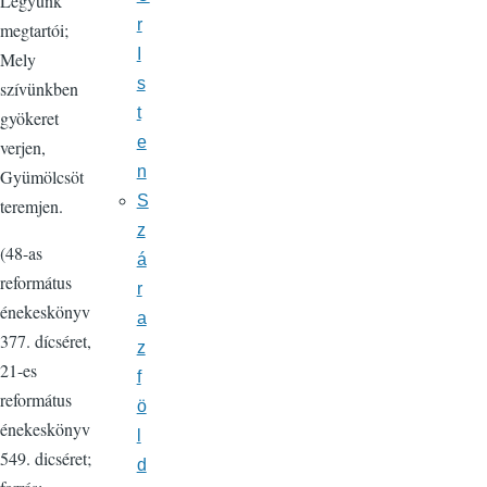
Légyünk
r
megtartói;
I
Mely
s
szívünkben
t
gyökeret
e
verjen,
n
Gyümölcsöt
S
teremjen.
z
(48-as
á
református
r
énekeskönyv
a
377. dícséret,
z
21-es
f
református
ö
énekeskönyv
l
549. dicséret;
d