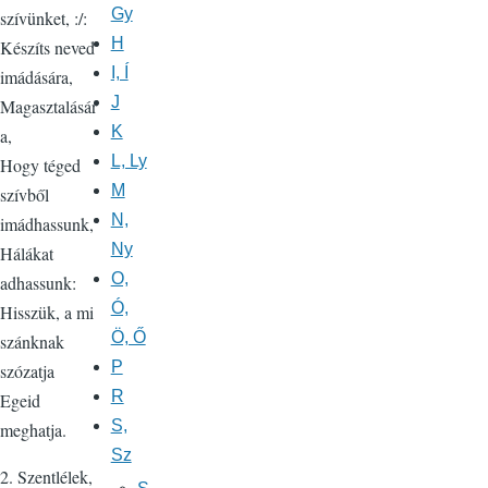
Gy
szívünket, :/:
H
Készíts neved
I, Í
imádására,
J
Magasztalásár
K
a,
L, Ly
Hogy téged
M
szívből
N,
imádhassunk,
Ny
Hálákat
O,
adhassunk:
Ó,
Hisszük, a mi
Ö, Ő
szánknak
P
szózatja
R
Egeid
S,
meghatja.
Sz
2. Szentlélek,