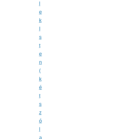
l
e
k
I
s
t
e
n
(
k
é
t
s
z
ó
l
a