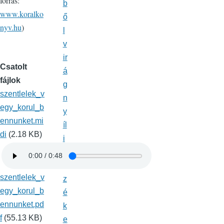
forrás:
b
www.koralko
ő
nyv.hu
)
l
v
ir
Csatolt
á
fájlok
g
szentlelek_v
n
egy_korul_b
y
ennunket.mi
íl
di
(2.18 KB)
i
k
S
szentlelek_v
z
egy_korul_b
é
ennunket.pd
k
f
(55.13 KB)
e