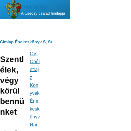
Ugrás a tartalomra
csecsy.hu
A Csécsy család honlapja
Morzsa
Címlap
Énekeskönyv
S, Sz
CV
Fő
Szentl
navigáció
Önél
élek,
etraj
z
végy
Kön
körül
yvek
bennü
Éne
kesk
nket
önyv
Han