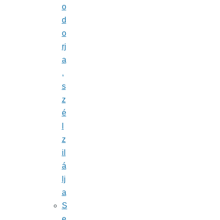
o
d
o
rj
a
,
s
z
é
l
z
il
á
lj
a
S
e