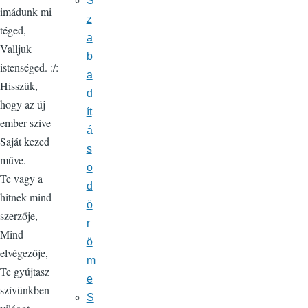
S
imádunk mi
z
téged,
a
Valljuk
b
istenséged. :/:
a
Hisszük,
d
hogy az új
ít
ember szíve
á
Saját kezed
s
műve.
o
Te vagy a
d
hitnek mind
ö
szerzője,
r
Mind
ö
elvégezője,
m
Te gyújtasz
e
szívünkben
S