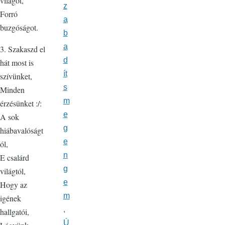
világot,
z
Forró
a
buzgóságot.
b
a
3. Szakaszd el
d
hát most is
ít
szívünket,
s
Minden
m
érzésünket :/:
e
A sok
g
hiábavalóságt
e
ól,
n
E csalárd
g
világtól,
e
Hogy az
m
igének
,
hallgatói,
Ú