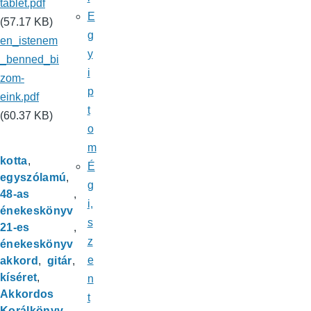
tablet.pdf
E
(57.17 KB)
g
en_istenem
y
_benned_bi
i
zom-
p
eink.pdf
t
(60.37 KB)
o
m
kotta
É
egyszólamú
g
48-as
i,
énekeskönyv
s
21-es
z
énekeskönyv
e
akkord
gitár
kíséret
n
Akkordos
t
Korálkönyv