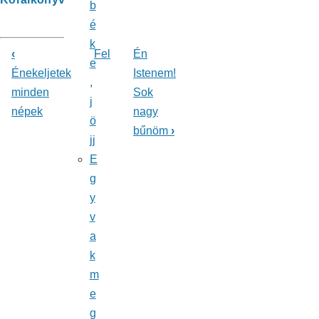
b
é
k
‹
Fel
Én
e
Könyv
Énekeljetek
Istenem!
,
minden
Sok
kereszthivatkozásai
j
népek
nagy
ehhez:
ö
bűnöm
›
jj
Énekeskönyv
E
g
y
v
a
k
m
e
g