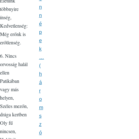
Életünk
n
többnyire
n
ínség,
é
Kedvetlenség:
p
Még erőnk is
e
erőtlenség.
k
6. Nincs
…
orvosság halál
(
ellen
h
Patikában
á
vagy más
r
helyen,
o
Széles mezőn,
m
drága kertben
s
Oly fű
z
nincsen,
ó