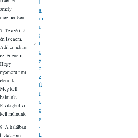
Haláltól
l
amely
a
megmentsen.
m
ú
7. Te azért, ó,
)
én Istenem,
E
Add énnékem
g
ezt értenem,
y
Hogy
a
nyomorult mi
z
életünk,
Ú
Meg kell
r,
halnunk,
e
E világból ki
g
kell múlnunk.
y
8. A halálban
a
biztatásom
L