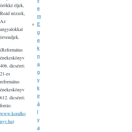
y
örökké éljek,
e
Reád nézzek,
m
Az
E
angyalokkal
g
örvendjek.
e
k
(Református
n
énekeskönyv
a
406. dícséret;
g
21-es
y
református
k
énekeskönyv
ir
612. dicséret;
á
forrás:
l
www.koralko
y
nyv.hu
)
a