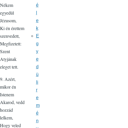
Nékem
é
egyedül
l
Jézusom,
e
Ki én érettem
k
szenvedett,
E
Megfizetett:
g
Szent
y
Atyjának
e
eleget tett.
d
ü
9. Azért,
li
mikor én
r
Istenem
e
Akarod, vedd
m
hozzád
é
lelkem,
n
Hogy veled