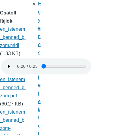
E
g
Csatolt
y
fájlok
e
en_istenem
n
_benned_bi
e
zom.midi
s
(1.33 KB)
e
d
j
en_istenem
e
_benned_bi
t
zom.pdf
e
(60.27 KB)
k
en_istenem
f
_benned_bi
e
zom-
l