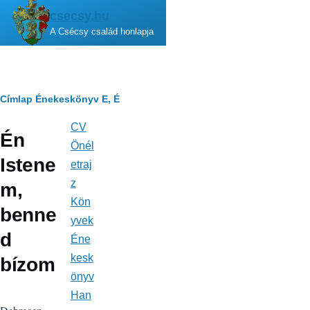
Ugrás a tartalomra
csecsy.hu
A Csécsy család honlapja
Morzsa
Címlap
Énekeskönyv
E, É
CV
Fő
Én
navigáció
Önél
Istene
etraj
z
m,
Kön
benne
yvek
d
Éne
kesk
bízom
önyv
Han