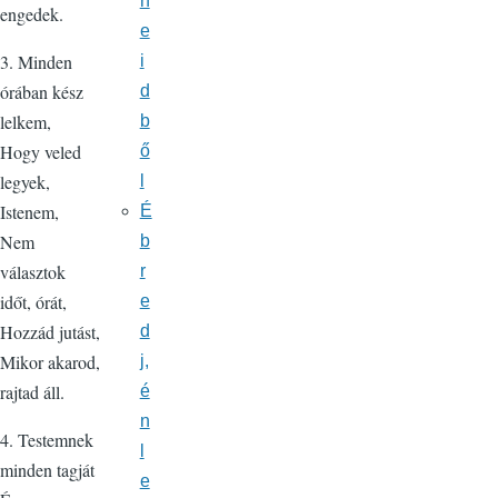
n
engedek.
e
3. Minden
i
órában kész
d
lelkem,
b
Hogy veled
ő
legyek,
l
Istenem,
É
Nem
b
választok
r
időt, órát,
e
Hozzád jutást,
d
Mikor akarod,
j,
rajtad áll.
é
n
4. Testemnek
l
minden tagját
e