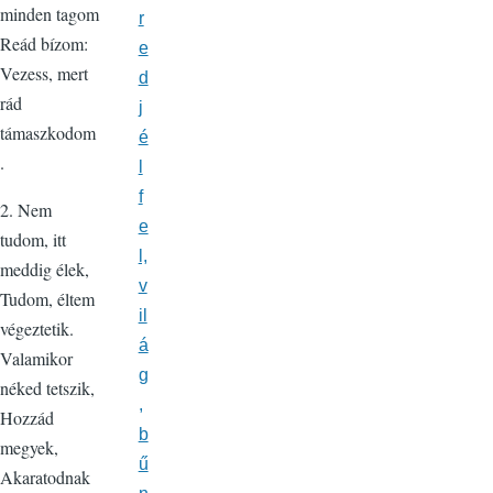
minden tagom
r
Reád bízom:
e
Vezess, mert
d
rád
j
támaszkodom
é
.
l
f
2. Nem
e
tudom, itt
l,
meddig élek,
v
Tudom, éltem
il
végeztetik.
á
Valamikor
g
néked tetszik,
,
Hozzád
b
megyek,
ű
Akaratodnak