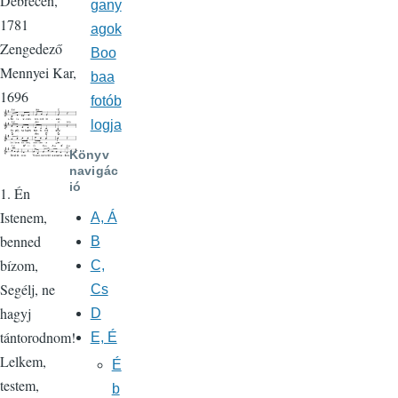
Debrecen,
gany
1781
agok
Zengedező
Boo
Mennyei Kar,
baa
1696
fotób
logja
Könyv
navigác
ió
1. Én
Istenem,
A, Á
benned
B
bízom,
C,
Segélj, ne
Cs
hagyj
D
tántorodnom!
E, É
Lelkem,
É
testem,
b