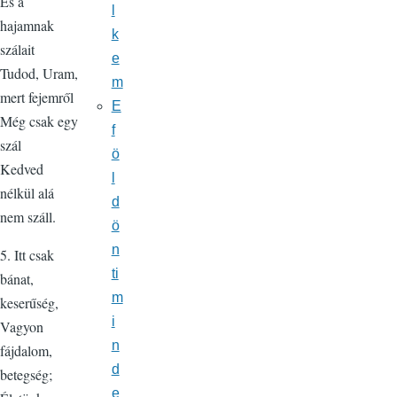
És a
l
hajamnak
k
szálait
e
Tudod, Uram,
m
mert fejemről
E
Még csak egy
f
szál
ö
Kedved
l
nélkül alá
d
nem száll.
ö
n
5. Itt csak
ti
bánat,
m
keserűség,
i
Vagyon
n
fájdalom,
d
betegség;
e