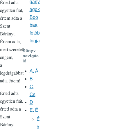
gany
Érted adta
agok
egyetlen fiát,
Boo
értem adta a
baa
Szent
fotób
Bárányt.
logja
Értem adta,
mert szeretett
Könyv
navigác
engem,
ió
a
A, Á
legdrágábbat
B
adta értem!
C,
Érted adta
Cs
egyetlen fiát,
D
érted adta a
E, É
Szent
É
Bárányt.
b