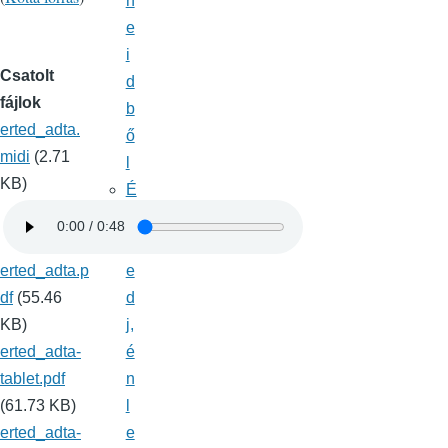
n
e
i
Csatolt
d
fájlok
b
erted_adta.
ő
midi
(2.71
l
KB)
É
b
r
erted_adta.p
e
df
(55.46
d
KB)
j,
erted_adta-
é
tablet.pdf
n
(61.73 KB)
l
erted_adta-
e