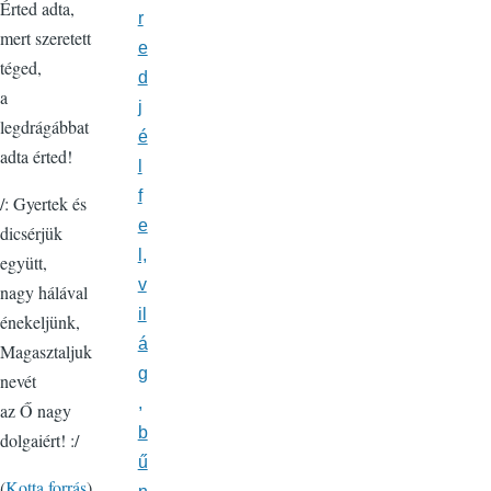
Érted adta,
r
mert szeretett
e
téged,
d
a
j
legdrágábbat
é
adta érted!
l
f
/: Gyertek és
e
dicsérjük
l,
együtt,
v
nagy hálával
il
énekeljünk,
á
Magasztaljuk
g
nevét
,
az Ő nagy
b
dolgaiért! :/
ű
(
Kotta forrás
)