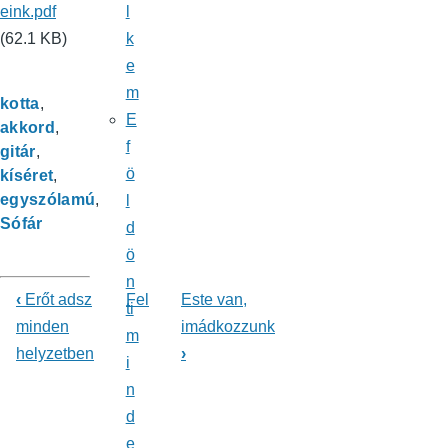
eink.pdf
l
(62.1 KB)
k
e
m
kotta
E
akkord
f
gitár
ö
kíséret
egyszólamú
l
Sófár
d
ö
n
‹
Erőt adsz
Fel
Este van,
ti
Könyv
minden
imádkozzunk
m
helyzetben
›
kereszthivatkozásai
i
n
ehhez:
d
Énekeskönyv
e