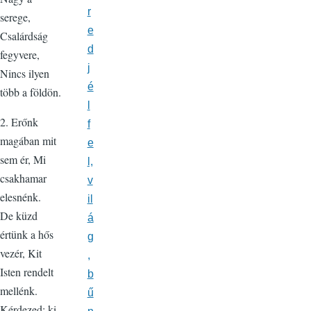
r
serege,
e
Csalárdság
d
fegyvere,
j
Nincs ilyen
é
több a földön.
l
2. Erőnk
f
magában mit
e
sem ér, Mi
l,
csakhamar
v
elesnénk.
il
De küzd
á
értünk a hős
g
vezér, Kit
,
Isten rendelt
b
mellénk.
ű
Kérdezed: ki