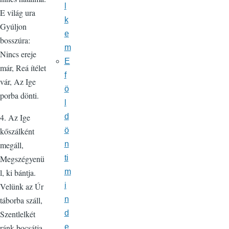
l
E világ ura
k
Gyúljon
e
bosszúra:
m
Nincs ereje
E
már, Reá ítélet
f
vár, Az Ige
ö
porba dönti.
l
4. Az Ige
d
kőszálként
ö
megáll,
n
Megszégyenü
ti
l, ki bántja.
m
Velünk az Úr
i
táborba száll,
n
Szentlelkét
d
ránk bocsátja.
e