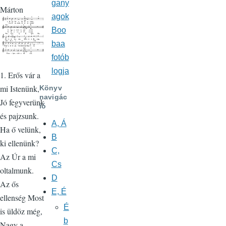
gany
Márton
agok
Boo
baa
fotób
logja
1. Erős vár a
mi Istenünk,
Könyv
navigác
Jó fegyverünk
ió
és pajzsunk.
A, Á
Ha ő velünk,
B
ki ellenünk?
C,
Az Úr a mi
Cs
oltalmunk.
D
Az ős
E, É
ellenség Most
É
is üldöz még,
b
Nagy a