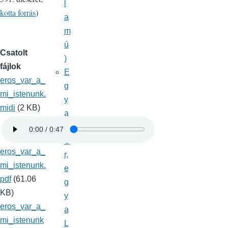
l
kotta forrás
)
a
m
ú
Csatolt
)
fájlok
E
eros_var_a_
g
mi_istenunk.
y
midi
(2 KB)
a
z
Ú
eros_var_a_
r,
mi_istenunk.
e
pdf
(61.06
g
KB)
y
eros_var_a_
a
mi_istenunk
L