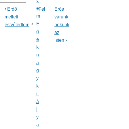
y
e
‹
Erdő
Fel
Erős
Könyv
m
mellett
várunk
E
estvéledtem
nekünk
kereszthivatkozásai
g
az
ehhez:
e
Isten
›
Énekeskönyv
k
n
a
g
y
k
ir
á
l
y
a