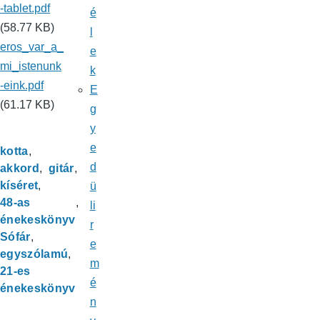
-tablet.pdf
é
(58.77 KB)
l
eros_var_a_
e
mi_istenunk
k
-eink.pdf
E
(61.17 KB)
g
y
e
kotta
d
akkord
gitár
kíséret
ü
48-as
li
énekeskönyv
r
Sófár
e
egyszólamú
m
21-es
é
énekeskönyv
n