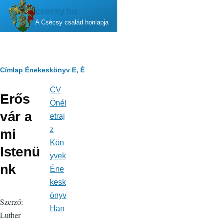
Ugrás a tartalomra
csecsy.hu
A Csécsy család honlapja
Morzsa
Címlap
Énekeskönyv
E, É
CV
Fő
Erős
navigáció
Önél
vár a
etraj
z
mi
Kön
Istenü
yvek
nk
Éne
kesk
önyv
Szerző:
Han
Luther