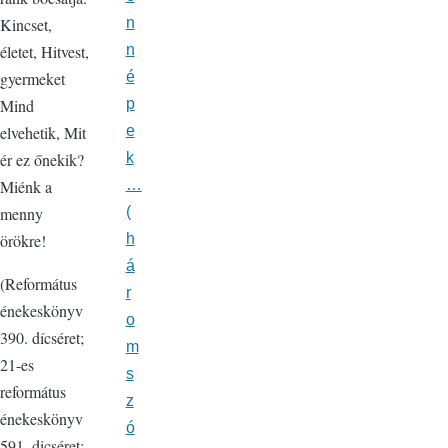
Kincset,
n
életet, Hitvest,
n
gyermeket
é
Mind
p
elvehetik, Mit
e
ér ez őnekik?
k
Miénk a
…
menny
(
örökre!
h
á
(Református
r
énekeskönyv
o
390. dícséret;
m
21-es
s
református
z
énekeskönyv
ó
591. dicséret;