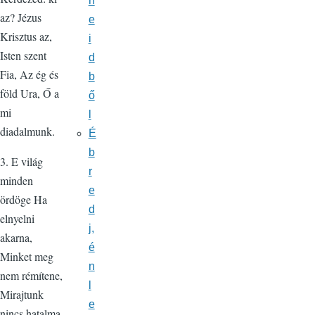
n
az? Jézus
e
Krisztus az,
i
Isten szent
d
Fia, Az ég és
b
föld Ura, Ő a
ő
mi
l
diadalmunk.
É
b
3. E világ
r
minden
e
ördöge Ha
d
elnyelni
j,
akarna,
é
Minket meg
n
nem rémítene,
l
Mirajtunk
e
nincs hatalma.