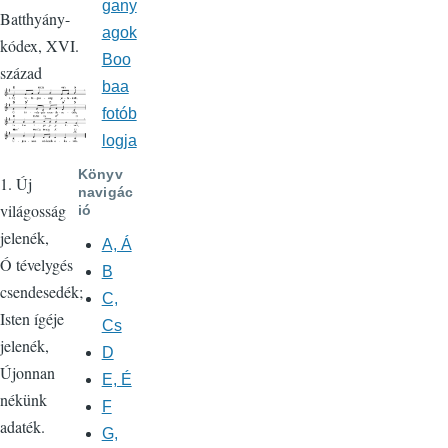
gany
Batthyány-
agok
kódex, XVI.
Boo
század
baa
fotób
logja
Könyv
1. Új
navigác
világosság
ió
jelenék,
A, Á
Ó tévelygés
B
csendesedék;
C,
Isten ígéje
Cs
jelenék,
D
Újonnan
E, É
nékünk
F
adaték.
G,