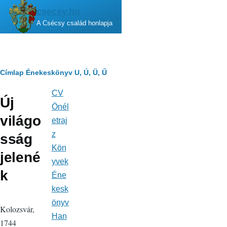
Ugrás a tartalomra
csecsy.hu
A Csécsy család honlapja
Morzsa
Címlap
Énekeskönyv
U, Ú, Ü, Ű
CV
Fő
Új
navigáció
Önél
világo
etraj
z
sság
Kön
jelené
yvek
k
Éne
kesk
önyv
Kolozsvár,
Han
1744