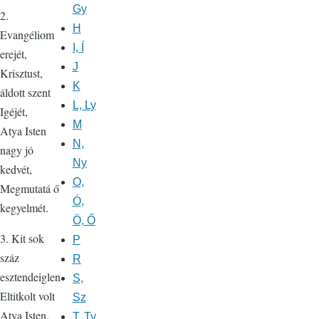
Gy
2.
H
Evangéliom
I, Í
erejét,
J
Krisztust,
K
áldott szent
L, Ly
Igéjét,
M
Atya Isten
N,
nagy jó
Ny
kedvét,
O,
Megmutatá ő
Ó,
kegyelmét.
Ö, Ő
3. Kit sok
P
száz
R
esztendeiglen
S,
Eltitkolt volt
Sz
Atya Isten,
T, Ty