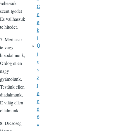
vehessük
Ő
szent Igédet
n
És vallhassuk
e
te hitedet.
k
i
7. Mert csak
Ú
te vagy
j
bizodalmunk,
e
Ördög ellen
s
nagy
z
gyámolunk,
t
Testünk ellen
e
diadalmunk,
n
E világ ellen
d
oltalmunk.
ő
8. Dicsőség
v
légyen