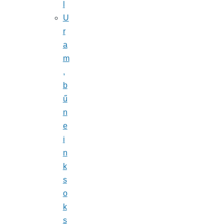
l
U
r
a
m
,
b
ű
n
e
i
n
k
s
o
k
s