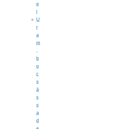
e
l
U
r
a
m
,
b
o
c
s
á
s
s
a
d
e