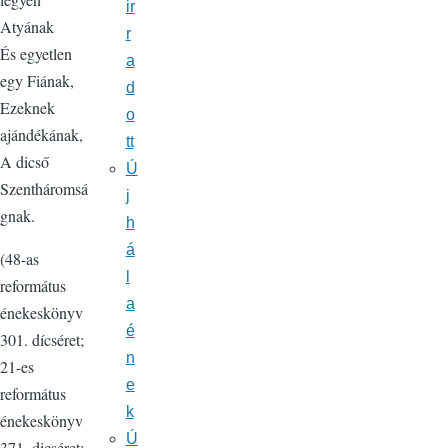
ir
Atyának
r
És egyetlen
a
egy Fiának,
d
Ezeknek
o
ajándékának,
tt
A dicső
Ú
Szentháromsá
j
gnak.
h
á
(48-as
l
református
a
énekeskönyv
é
301. dícséret;
n
21-es
e
református
k
énekeskönyv
Ú
371. dicséret;