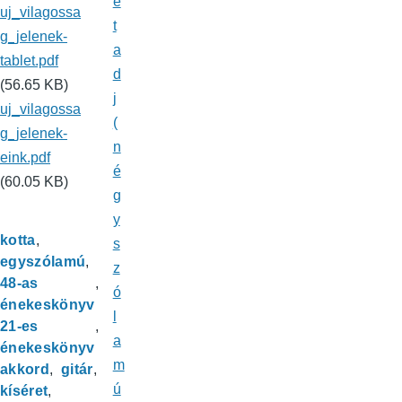
e
uj_vilagossa
t
g_jelenek-
a
tablet.pdf
d
(56.65 KB)
j
uj_vilagossa
(
g_jelenek-
n
eink.pdf
é
(60.05 KB)
g
y
kotta
s
egyszólamú
z
48-as
ó
énekeskönyv
l
21-es
a
énekeskönyv
m
akkord
gitár
ú
kíséret