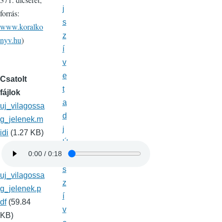
j
forrás:
s
www.koralko
z
nyv.hu
)
í
v
e
Csatolt
t
fájlok
a
uj_vilagossa
d
g_jelenek.m
j
idi
(1.27 KB)
Ú
j
s
uj_vilagossa
z
g_jelenek.p
í
df
(59.84
v
KB)