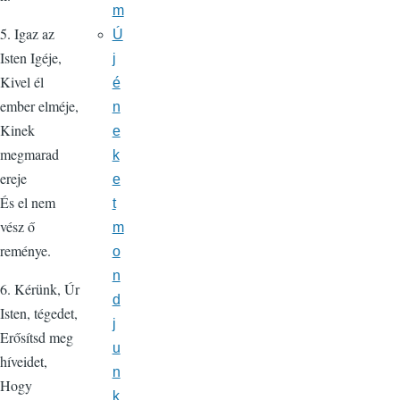
m
5. Igaz az
Ú
Isten Igéje,
j
Kivel él
é
ember elméje,
n
Kinek
e
megmarad
k
ereje
e
És el nem
t
vész ő
m
reménye.
o
n
6. Kérünk, Úr
d
Isten, tégedet,
j
Erősítsd meg
u
híveidet,
n
Hogy
k