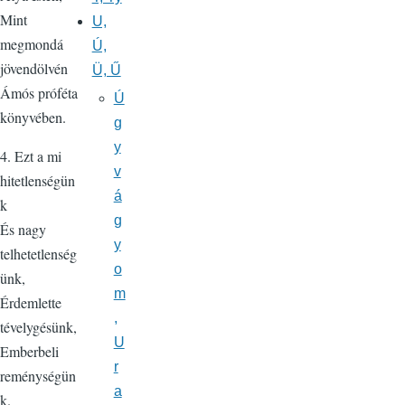
Mint
U,
megmondá
Ú,
jövendölvén
Ü, Ű
Ámós próféta
Ú
könyvében.
g
y
4. Ezt a mi
v
hitetlenségün
á
k
g
És nagy
y
telhetetlenség
o
ünk,
m
Érdemlette
,
tévelygésünk,
U
Emberbeli
r
reménységün
a
k.