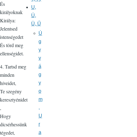
És
U,
királyoknak
Ú,
Királya:
Ü, Ű
Jelentsed
Ú
istenségedet
g
És törd meg
y
ellenségidet.
v
4. Tartsd meg
á
minden
g
híveidet,
y
Te szegény
o
keresztyénidet
m
,
,
Hogy
U
dícsérhessünk
r
tégedet,
a