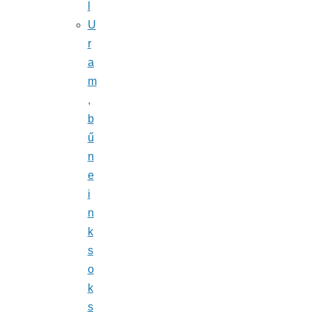
l
U
r
a
m
,
b
ű
n
e
i
n
k
s
o
k
s