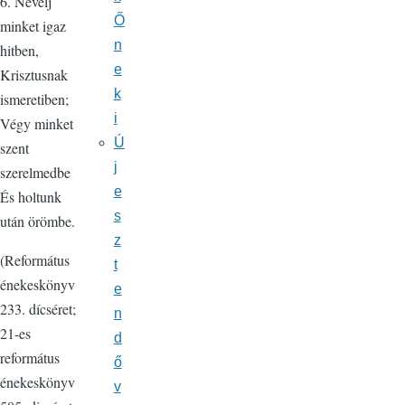
6. Nevelj
Ő
minket igaz
n
hitben,
e
Krisztusnak
k
ismeretiben;
i
Végy minket
Ú
szent
j
szerelmedbe
e
És holtunk
s
után örömbe.
z
(Református
t
énekeskönyv
e
233. dícséret;
n
21-es
d
református
ő
énekeskönyv
v