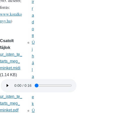
585. dicséret;
ir
forrás:
r
www.koralko
a
nyv.hu
)
d
o
tt
Csatolt
Ú
fájlok
j
ur_isten_te_
h
tarts_meg_
á
minket.midi
l
(1.14 KB)
a
é
n
ur_isten_te_
e
tarts_meg_
k
minket.pdf
Ú