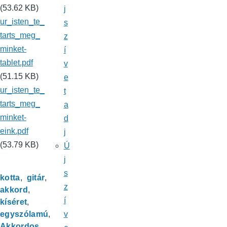
(53.62 KB)
j
ur_isten_te_
s
tarts_meg_
z
minket-
í
tablet.pdf
v
(51.15 KB)
e
ur_isten_te_
t
tarts_meg_
a
minket-
d
eink.pdf
j
(53.79 KB)
Ú
j
s
kotta
gitár
z
akkord
í
kíséret
egyszólamú
v
Akkordos