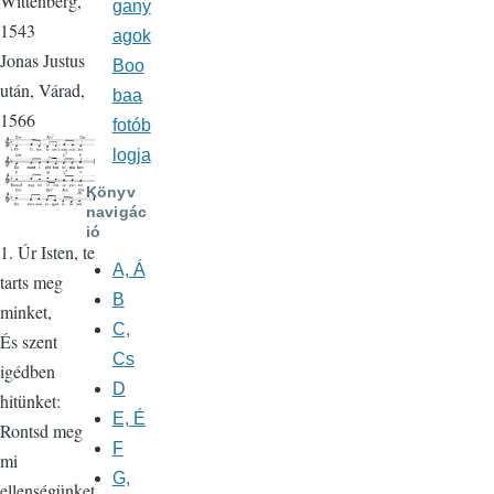
Wittenberg,
gany
1543
agok
Jonas Justus
Boo
után, Várad,
baa
1566
fotób
logja
Könyv
navigác
ió
1. Úr Isten, te
A, Á
tarts meg
B
minket,
C,
És szent
Cs
igédben
D
hitünket:
E, É
Rontsd meg
F
mi
G,
ellenségünket