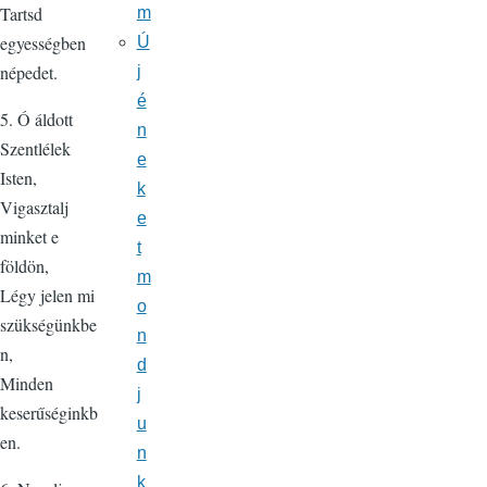
Tartsd
m
egyességben
Ú
népedet.
j
é
5. Ó áldott
n
Szentlélek
e
Isten,
k
Vigasztalj
e
minket e
t
földön,
m
Légy jelen mi
o
szükségünkbe
n
n,
d
Minden
j
keserűséginkb
u
en.
n
k