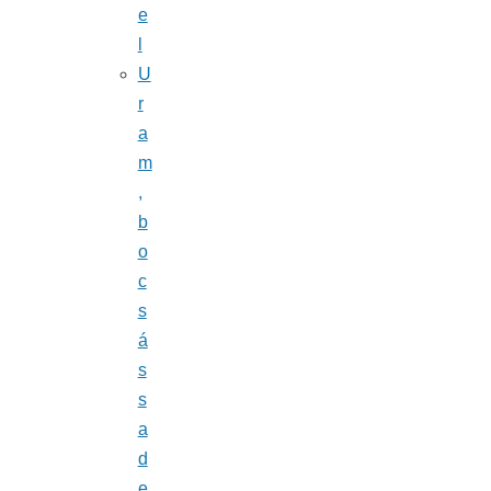
e
l
U
r
a
m
,
b
o
c
s
á
s
s
a
d
e