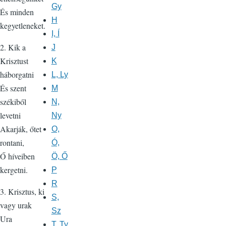
Gy
És minden
H
kegyetleneket.
I, Í
2. Kik a
J
Krisztust
K
háborgatni
L, Ly
És szent
M
székiből
N,
levetni
Ny
Akarják, őtet
O,
rontani,
Ó,
Ő híveiben
Ö, Ő
kergetni.
P
R
3. Krisztus, ki
S,
vagy urak
Sz
Ura
T, Ty