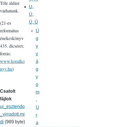
Tőle áldást
U,
várhatunk.
Ú,
Ü, Ű
(21-es
református
Ú
énekeskönyv
g
435. dicséret;
y
forrás:
v
www.koralko
á
nyv.hu
)
g
y
o
Csatolt
m
fájlok
,
uj_esztendo
U
_virradott.mi
r
di
(989 byte)
a