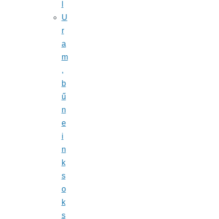
l
U
r
a
m
,
b
ű
n
e
i
n
k
s
o
k
s