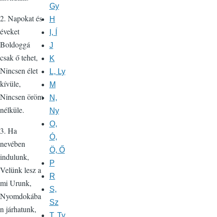
Gy
2. Napokat és
H
éveket
I, Í
Boldoggá
J
csak ő tehet,
K
Nincsen élet
L, Ly
kívüle,
M
Nincsen öröm
N,
nélküle.
Ny
O,
3. Ha
Ó,
nevében
Ö, Ő
indulunk,
P
Velünk lesz a
R
mi Urunk,
S,
Nyomdokába
Sz
n járhatunk,
T, Ty