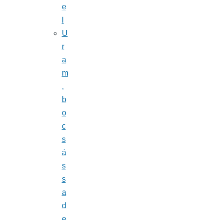
e
l
U
r
a
m
,
b
o
c
s
á
s
s
a
d
e