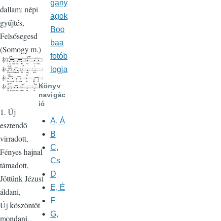
gany
dallam: népi
agok
gyűjtés,
Boo
Felsősegesd
baa
(Somogy m.)
fotób
logja
Könyv
navigác
ió
1. Új
A, Á
esztendő
B
virradott,
C,
Fényes hajnal
Cs
támadott,
D
Jöttünk Jézust
E, É
áldani,
F
Új köszöntőt
G,
mondani.