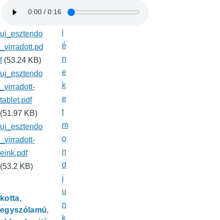
m
Ú
j
uj_esztendo
é
_virradott.pd
n
f
(53.24 KB)
e
uj_esztendo
k
_virradott-
e
tablet.pdf
t
(51.97 KB)
m
uj_esztendo
o
_virradott-
n
eink.pdf
d
(53.2 KB)
j
u
kotta
n
egyszólamú
k