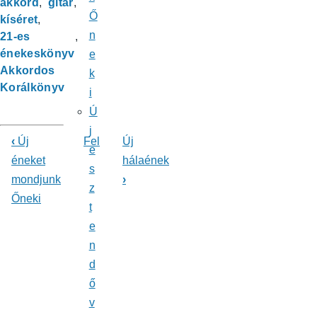
akkord
gitár
Ő
kíséret
n
21-es
énekeskönyv
e
Akkordos
k
Korálkönyv
i
Ú
j
‹
Új
Fel
Új
e
Könyv
éneket
hálaének
s
mondjunk
›
kereszthivatkozásai
z
Őneki
ehhez:
t
e
Énekeskönyv
n
d
ő
v