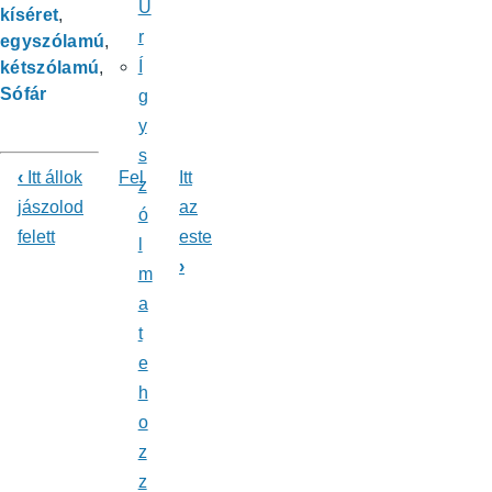
Ú
kíséret
r
egyszólamú
Í
kétszólamú
Sófár
g
y
s
‹
Itt állok
Fel
Itt
z
Könyv
jászolod
az
ó
felett
este
kereszthivatkozásai
l
›
m
ehhez:
a
Énekeskönyv
t
e
h
o
z
z