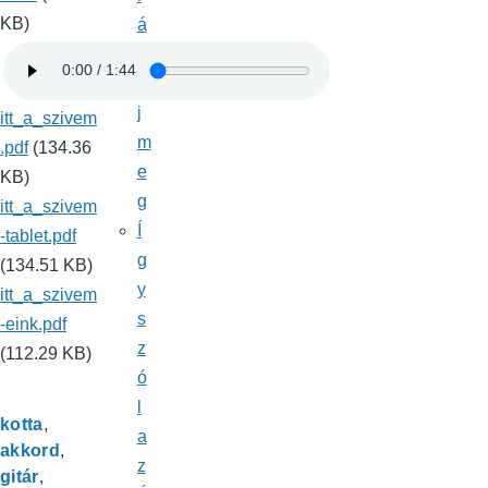
KB)
á
l
d
j
itt_a_szivem
m
.pdf
(134.36
e
KB)
g
itt_a_szivem
Í
-tablet.pdf
g
(134.51 KB)
y
itt_a_szivem
s
-eink.pdf
z
(112.29 KB)
ó
l
kotta
a
akkord
z
gitár