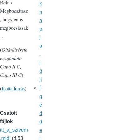
Refr. /
k
Megbocsátasz
n
, hogy én is
a
megbocsássak
p
…
j
a
(
Gitárkíséreth
,
ez ajánlott:
j
Capo II C,
ö
Capo III C
)
jj
(
Kotta forrás
)
Í
g
é
Csatolt
d
fájlok
d
itt_a_szivem
e
.midi
(4.53
l