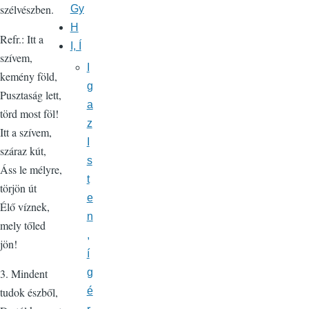
szélvészben.
Gy
H
Refr.: Itt a
I, Í
szívem,
I
kemény föld,
g
Pusztaság lett,
a
törd most föl!
z
Itt a szívem,
I
száraz kút,
s
Áss le mélyre,
t
törjön út
e
Élő víznek,
n
mely tőled
,
jön!
í
g
3. Mindent
é
tudok észből,