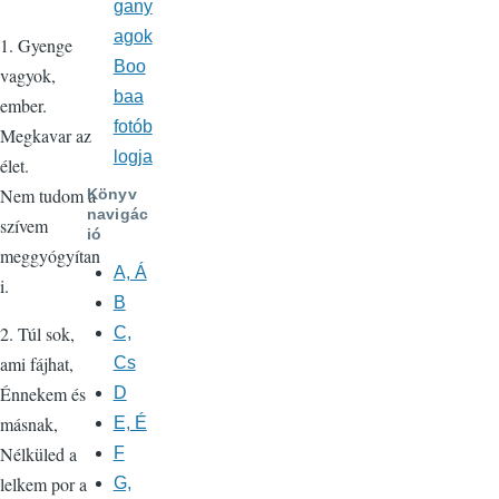
gany
agok
1. Gyenge
Boo
vagyok,
baa
ember.
fotób
Megkavar az
logja
élet.
Nem tudom a
Könyv
navigác
szívem
ió
meggyógyítan
A, Á
i.
B
2. Túl sok,
C,
ami fájhat,
Cs
Énnekem és
D
másnak,
E, É
Nélküled a
F
lelkem por a
G,