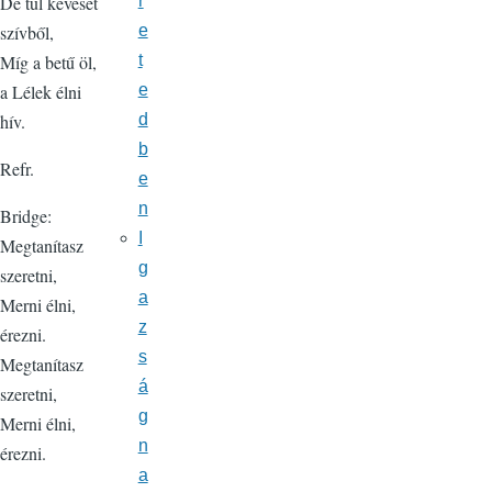
r
De túl keveset
e
szívből,
t
Míg a betű öl,
e
a Lélek élni
d
hív.
b
Refr.
e
n
Bridge:
I
Megtanítasz
g
szeretni,
a
Merni élni,
z
érezni.
s
Megtanítasz
á
szeretni,
g
Merni élni,
n
érezni.
a