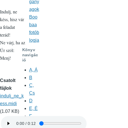
gany
agok
Indulj, ne
Boo
késs, hisz vár
baa
a feladat
fotób
terád!
logja
Ne várj, ha az
Úr szól:
Könyv
navigác
Menj!
ió
A, Á
B
Csatolt
C,
fájlok
Cs
indulj_ne_k
D
ess.midi
E, É
(1.07 KB)
F
G,