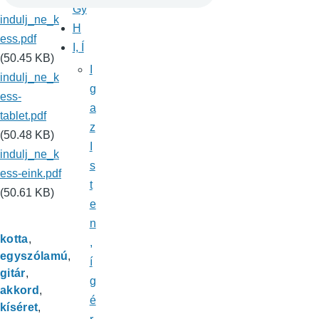
Gy
indulj_ne_k
H
ess.pdf
I, Í
(50.45 KB)
I
indulj_ne_k
g
ess-
a
tablet.pdf
z
(50.48 KB)
I
indulj_ne_k
s
ess-eink.pdf
t
(50.61 KB)
e
n
kotta
,
egyszólamú
í
gitár
g
akkord
é
kíséret