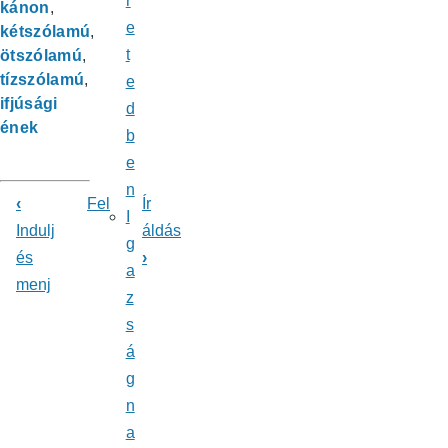
r
kánon
e
kétszólamú
t
ötszólamú
tízszólamú
e
ifjúsági
d
ének
b
e
n
‹
Fel
Ír
I
Könyv
Indulj
áldás
g
és
›
kereszthivatkozásai
a
menj
ehhez:
z
s
Énekeskönyv
á
g
n
a