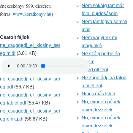
énekeskönyv 589. dicséret;
Nem sokáig tart már
forrás:
www.koralkonyv.hu
)
földi bujdosásom
Nem tart fogva semmi
már
Csatolt fájlok
Nem vagyunk mi
ne_csuggedj_el_kicsiny_ser
magunkéi
eg.midi
(3.01 KB)
Ne szállj perbe én
velem
Nézd ott fent
Ne zúgolódj, ha látod
ne_csuggedj_el_kicsiny_ser
a hitetlent
eg.pdf
(56.7 KB)
Nincs más Isten
ne_csuggedj_el_kicsiny_ser
No, minden népek,
eg-tablet.pdf
(55.47 KB)
örvendezzetek
ne_csuggedj_el_kicsiny_ser
No, minden népek,
eg-eink.pdf
(56.67 KB)
örvendezzetek