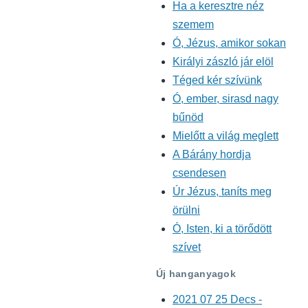
Ha a keresztre néz
szemem
Ó, Jézus, amikor sokan
Királyi zászló jár elöl
Téged kér szívünk
Ó, ember, sirasd nagy
bűnöd
Mielőtt a világ meglett
A Bárány hordja
csendesen
Úr Jézus, taníts meg
örülni
Ó, Isten, ki a törődött
szívet
Új hanganyagok
2021 07 25 Decs -