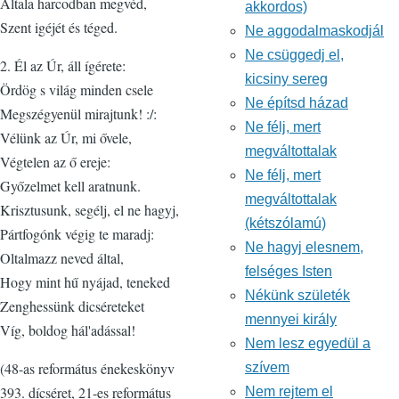
Általa harcodban megvéd,
akkordos)
Szent igéjét és téged.
Ne aggodalmaskodjál
Ne csüggedj el,
2. Él az Úr, áll ígérete:
kicsiny sereg
Ördög s világ minden csele
Ne építsd házad
Megszégyenül mirajtunk! :/:
Ne félj, mert
Vélünk az Úr, mi ővele,
megváltottalak
Végtelen az ő ereje:
Ne félj, mert
Győzelmet kell aratnunk.
megváltottalak
Krisztusunk, segélj, el ne hagyj,
(kétszólamú)
Pártfogónk végig te maradj:
Ne hagyj elesnem,
Oltalmazz neved által,
felséges Isten
Hogy mint hű nyájad, teneked
Nékünk születék
Zenghessünk dicséreteket
mennyei király
Víg, boldog hál'adással!
Nem lesz egyedül a
(48-as református énekeskönyv
szívem
393. dícséret, 21-es református
Nem rejtem el