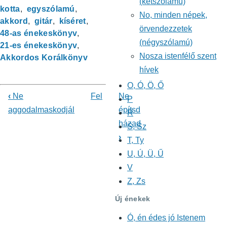
(kétszólamú)
kotta
egyszólamú
No, minden népek,
akkord
gitár
kíséret
örvendezzetek
48-as énekeskönyv
(négyszólamú)
21-es énekeskönyv
Nosza istenfélő szent
Akkordos Korálkönyv
hívek
O, Ó, Ö, Ő
‹
Ne
Fel
Ne
P
Könyv
aggodalmaskodjál
építsd
R
házad
kereszthivatkozásai
S, Sz
›
T, Ty
ehhez:
U, Ú, Ü, Ű
Énekeskönyv
V
Z, Zs
Új énekek
Ó, én édes jó Istenem