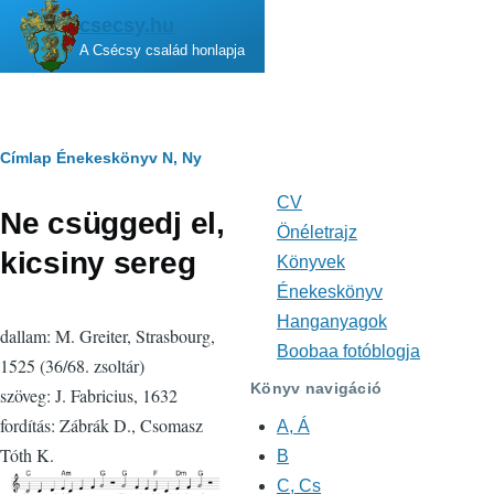
Ugrás a tartalomra
csecsy.hu
A Csécsy család honlapja
Morzsa
Címlap
Énekeskönyv
N, Ny
CV
Fő
Ne csüggedj el,
navigáció
Önéletrajz
kicsiny sereg
Könyvek
Énekeskönyv
Hanganyagok
dallam: M. Greiter, Strasbourg,
Boobaa fotóblogja
1525 (36/68. zsoltár)
Könyv navigáció
szöveg: J. Fabricius, 1632
fordítás: Zábrák D., Csomasz
A, Á
Tóth K.
B
C, Cs