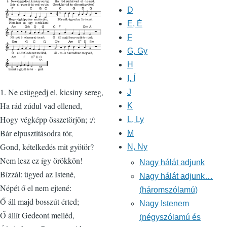
D
E, É
F
G, Gy
H
I, Í
1. Ne csüggedj el, kicsiny sereg,
J
Ha rád zúdul vad ellened,
K
Hogy végképp összetörjön; :/:
L, Ly
Bár elpusztításodra tör,
M
Gond, kételkedés mit gyötör?
N, Ny
Nem lesz ez így örökkön!
Nagy hálát adjunk
Bízzál: ügyed az Istené,
Nagy hálát adjunk…
Népét ő el nem ejtené:
(háromszólamú)
Ő áll majd bosszút érted;
Nagy Istenem
Ő állít Gedeont melléd,
(négyszólamú és