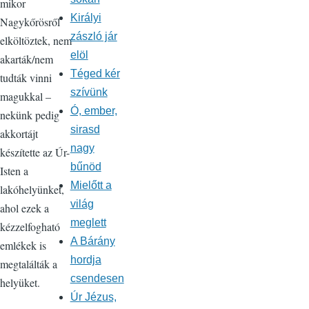
mikor
Királyi
Nagykőrösről
zászló jár
elköltöztek, nem
elöl
akarták/nem
Téged kér
tudták vinni
szívünk
magukkal –
Ó, ember,
nekünk pedig
sirasd
akkortájt
nagy
készítette az Úr-
bűnöd
Isten a
Mielőtt a
lakóhelyünket,
világ
ahol ezek a
meglett
kézzelfogható
A Bárány
emlékek is
hordja
megtalálták a
csendesen
helyüket.
Úr Jézus,