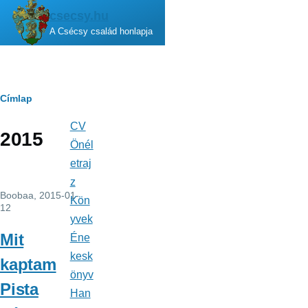
Ugrás a tartalomra
csecsy.hu
A Csécsy család honlapja
Morzsa
Címlap
CV
Fő
2015
navigáció
Önél
etraj
z
Boobaa
, 2015-01-
Kön
12
yvek
Mit
Éne
kesk
kaptam
önyv
Pista
Han