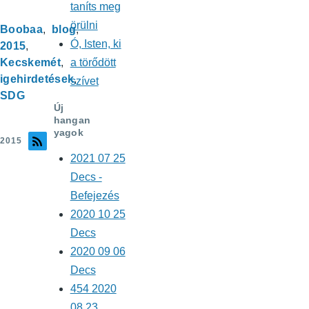
taníts meg
örülni
Boobaa
blog
Ó, Isten, ki
2015
a törődött
Kecskemét
igehirdetések
szívet
SDG
Új
hangan
yagok
2015
2021 07 25
Decs -
Befejezés
2020 10 25
Decs
2020 09 06
Decs
454 2020
08 23