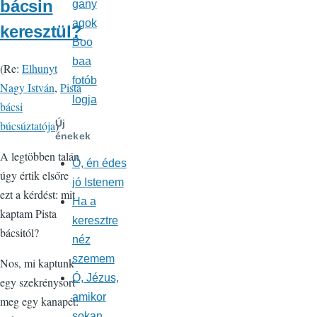
bácsin
gany
agok
keresztül?
Boo
baa
(Re:
Elhunyt
fotób
Nagy István
,
Pista
logja
bácsi
Új
búcsúztatója
)
énekek
A legtöbben talán
Ó, én édes
úgy értik elsőre
jó Istenem
ezt a kérdést: mit
Ha a
kaptam Pista
keresztre
bácsitól?
néz
szemem
Nos, mi kaptunk
Ó, Jézus,
egy szekrénysort
amikor
meg egy kanapét:
sokan