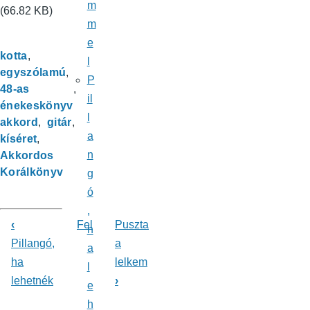
m
(66.82 KB)
m
e
kotta
l
egyszólamú
P
48-as
il
énekeskönyv
l
akkord
gitár
a
kíséret
n
Akkordos
Korálkönyv
g
ó
,
‹
Fel
Puszta
h
Könyv
Pillangó,
a
a
ha
lelkem
kereszthivatkozásai
l
lehetnék
›
e
ehhez:
h