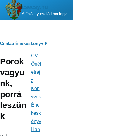
Ugrás a tartalomra
csecsy.hu
A Csécsy család honlapja
Morzsa
Címlap
Énekeskönyv
P
CV
Fő
Porok
navigáció
Önél
vagyu
etraj
z
nk,
Kön
porrá
yvek
leszün
Éne
kesk
k
önyv
Han