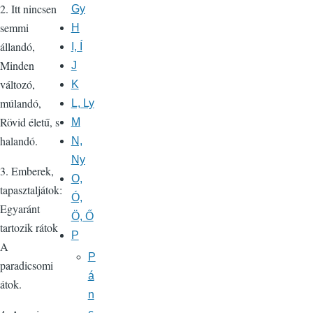
2. Itt nincsen
Gy
semmi
H
állandó,
I, Í
Minden
J
változó,
K
múlandó,
L, Ly
Rövid életű, s
M
halandó.
N,
Ny
3. Emberek,
O,
tapasztaljátok:
Ó,
Egyaránt
Ö, Ő
tartozik rátok
P
A
P
paradicsomi
á
átok.
n