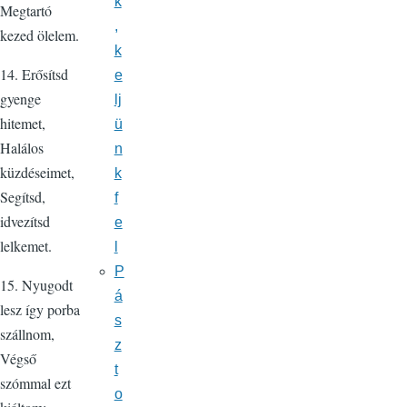
k
Megtartó
,
kezed ölelem.
k
14. Erősítsd
e
gyenge
lj
hitemet,
ü
Halálos
n
küzdéseimet,
k
Segítsd,
f
idvezítsd
e
lelkemet.
l
P
15. Nyugodt
á
lesz így porba
s
szállnom,
z
Végső
t
szómmal ezt
o