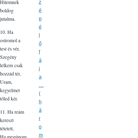
Hitemnek
z
boldog
é
jutalma.
p
é
10. Ha
l
ostromol a
ő
test és vér,
f
Szegény
á
lelkem csak
j
hozzád tér,
a
Uram,
…
kegyelmet
(
tőled kér.
h
á
11. Ha reám
r
kereszt
o
tétetett,
m
Ha megúnom