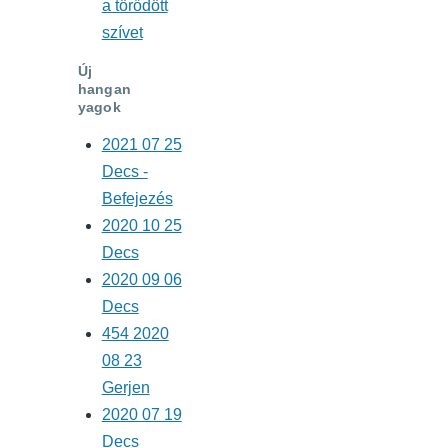
a törődött
szívet
Új
hangan
yagok
2021 07 25
Decs -
Befejezés
2020 10 25
Decs
2020 09 06
Decs
454 2020
08 23
Gerjen
2020 07 19
Decs