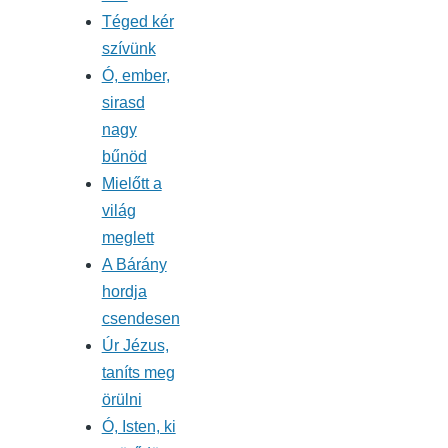
Téged kér
szívünk
Ó, ember,
sirasd
nagy
bűnöd
Mielőtt a
világ
meglett
A Bárány
hordja
csendesen
Úr Jézus,
taníts meg
örülni
Ó, Isten, ki