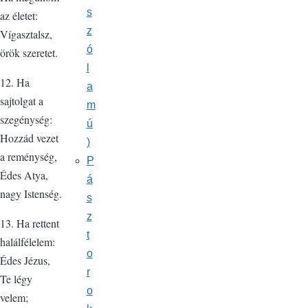
s
az életet:
z
Vígasztalsz,
ó
örök szeretet.
l
12. Ha
a
sajtolgat a
m
szegénység:
ú
Hozzád vezet
)
a reménység,
P
Édes Atya,
á
nagy Istenség.
s
z
13. Ha rettent
t
halálfélelem:
o
Édes Jézus,
r
Te légy
o
velem;