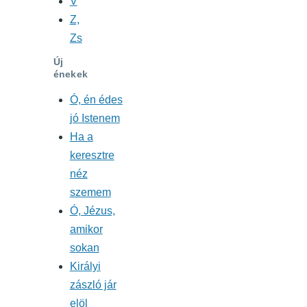
V
Z,
Zs
Új
énekek
Ó, én édes
jó Istenem
Ha a
keresztre
néz
szemem
Ó, Jézus,
amikor
sokan
Királyi
zászló jár
elöl