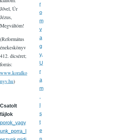
kiáltom:
r
Jővel, Úr
o
Jézus,
m
Megváltóm!
v
a
(Református
g
énekeskönyv
y,
412. dícséret;
U
forrás:
r
www.koralko
a
nyv.hu
)
m
,
I
Csatolt
s
fájlok
t
porok_vagy
e
unk_porra_l
n
eszunk.midi