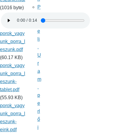
P
(1016 byte)
e
r
e
porok_vagy
lj
unk_porra_l
,
eszunk.pdf
U
(60.17 KB)
r
porok_vagy
a
unk_porra_l
m
eszunk-
,
tablet.pdf
p
(55.93 KB)
e
porok_vagy
rl
unk_porra_l
ő
eszunk-
i
eink.pdf