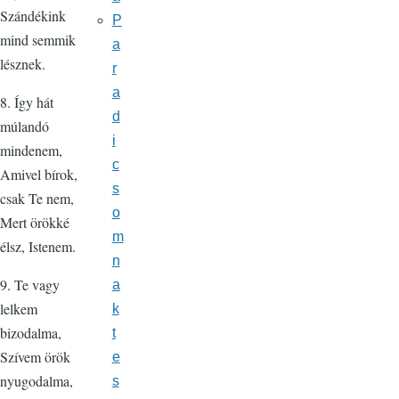
Szándékink
P
mind semmik
a
lésznek.
r
a
8. Így hát
d
múlandó
i
mindenem,
c
Amivel bírok,
s
csak Te nem,
o
Mert örökké
m
élsz, Istenem.
n
9. Te vagy
a
lelkem
k
bizodalma,
t
Szívem örök
e
nyugodalma,
s