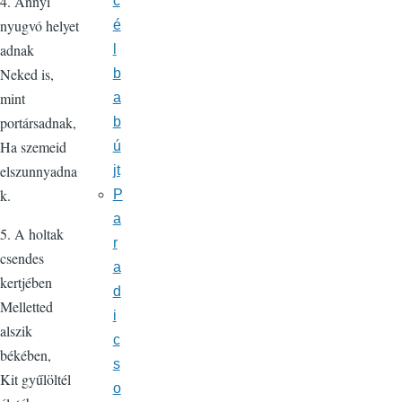
4. Annyi
c
nyugvó helyet
é
adnak
l
Neked is,
b
mint
a
portársadnak,
b
Ha szemeid
ú
elszunnyadna
jt
k.
P
a
5. A holtak
r
csendes
a
kertjében
d
Melletted
i
alszik
c
békében,
s
Kit gyűlöltél
o