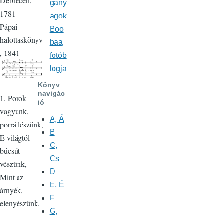
Debrecen,
gany
1781
agok
Pápai
Boo
halottaskönyv
baa
, 1841
fotób
logja
Könyv
navigác
1. Porok
ió
vagyunk,
A, Á
porrá lészünk,
B
E világtól
C,
búcsút
Cs
vészünk,
D
Mint az
E, É
árnyék,
F
elenyészünk.
G,