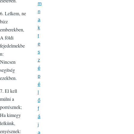
életében.
m
n
6. Lelkem, ne
a
bízz
k
emberekben,
t
A földi
e
fejedelmekbe
s
n:
z
Nincsen
é
segítség
p
ezekben.
é
7. El kell
l
múlni a
ő
porrésznek;
f
Ha kimegy
á
lelkünk,
j
enyésznek:
a