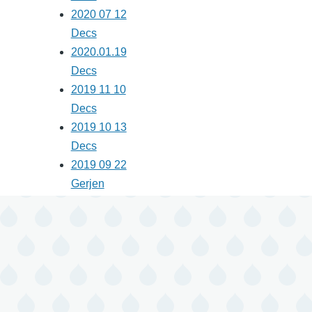
Énekeskönyv
2020 07 12
Decs
2020.01.19
Decs
2019 11 10
Decs
2019 10 13
Decs
2019 09 22
Gerjen