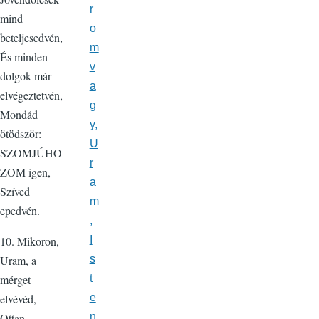
r
mind
o
beteljesedvén,
m
És minden
v
dolgok már
a
elvégeztetvén,
g
Mondád
y,
ötödször:
U
SZOMJÚHO
r
ZOM igen,
a
Szíved
m
epedvén.
,
I
10. Mikoron,
s
Uram, a
t
mérget
e
elvévéd,
n
Ottan