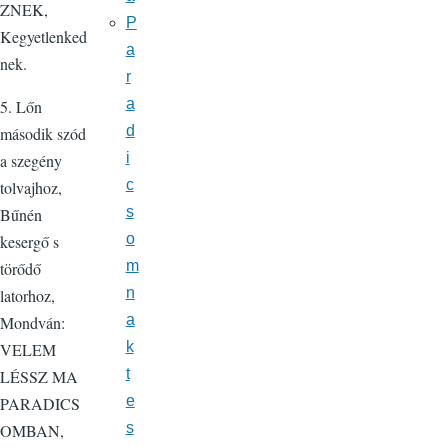
ZNEK,
P
Kegyetlenked
a
nek.
r
a
5. Lőn
d
második szód
i
a szegény
c
tolvajhoz,
s
Bűnén
o
kesergő s
m
törődő
n
latorhoz,
a
Mondván:
k
VELEM
t
LÉSSZ MA
e
PARADICS
s
OMBAN,