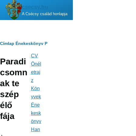
Ugrás a tartalomra
csecsy.hu
A Csécsy család honlapja
Morzsa
Címlap
Énekeskönyv
P
CV
Fő
Paradi
navigáció
Önél
csomn
etraj
z
ak te
Kön
szép
yvek
élő
Éne
kesk
fája
önyv
Han