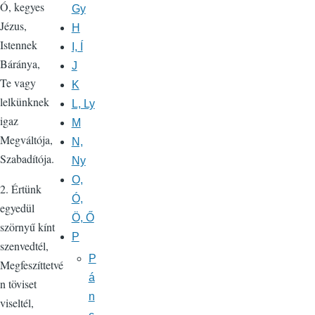
Ó, kegyes
Gy
Jézus,
H
Istennek
I, Í
Báránya,
J
Te vagy
K
lelkünknek
L, Ly
igaz
M
Megváltója,
N,
Szabadítója.
Ny
O,
2. Értünk
Ó,
egyedül
Ö, Ő
szörnyű kínt
P
szenvedtél,
P
Megfeszíttetvé
á
n töviset
n
viseltél,