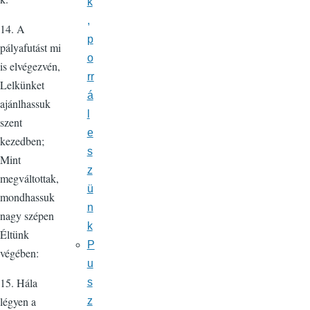
k
,
14. A
p
pályafutást mi
o
is elvégezvén,
rr
Lelkünket
á
ajánlhassuk
l
szent
e
kezedben;
s
Mint
z
megváltottak,
ü
mondhassuk
n
nagy szépen
k
Éltünk
P
végében:
u
15. Hála
s
légyen a
z