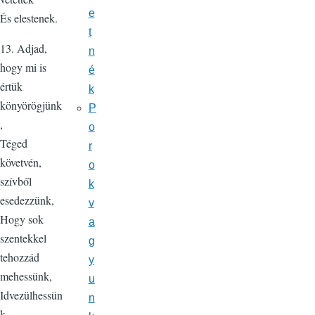
e
És elestenek.
t
13. Adjad,
n
hogy mi is
é
értük
k
könyörögjünk
P
,
o
Téged
r
követvén,
o
szívből
k
esedezzünk,
v
Hogy sok
a
szentekkel
g
tehozzád
y
mehessünk,
u
Idvezülhessün
n
k.