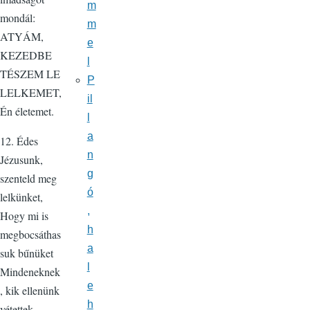
m
mondál:
m
ATYÁM,
e
KEZEDBE
l
TÉSZEM LE
P
LELKEMET,
il
Én életemet.
l
a
12. Édes
n
Jézusunk,
g
szenteld meg
ó
lelkünket,
,
Hogy mi is
h
megbocsáthas
a
suk bűnüket
l
Mindeneknek
e
, kik ellenünk
h
vétettek