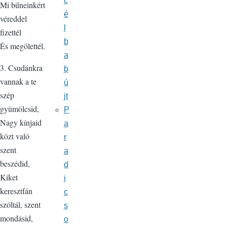
c
Mi bűneinkért
é
véreddel
l
fizettél
b
És megölettél.
a
3. Csudánkra
b
vannak a te
ú
szép
jt
gyümölcsid,
P
Nagy kínjaid
a
közt való
r
szent
a
beszédid,
d
Kiket
i
keresztfán
c
szóltál, szent
s
mondásid,
o