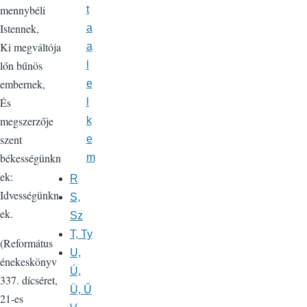
mennybéli
t
Istennek,
a
Ki megváltója
a
lőn bűnös
l
embernek,
e
És
l
megszerzője
k
szent
e
békességünkn
m
ek:
R
Idvességünkn
S,
ek.
Sz
T, Ty
(Református
U,
énekeskönyv
Ú,
337. dícséret,
Ü, Ű
21-es