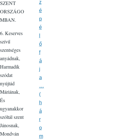
z
SZENT
é
ORSZÁGO
p
MBAN.
é
6. Keserves
l
szívű
ő
szentséges
f
anyádnak,
á
Harmadik
j
szódat
a
nyújtád
…
Máriának,
(
És
h
ugyanakkor
á
szóltál szent
r
Jánosnak,
o
Mondván
m