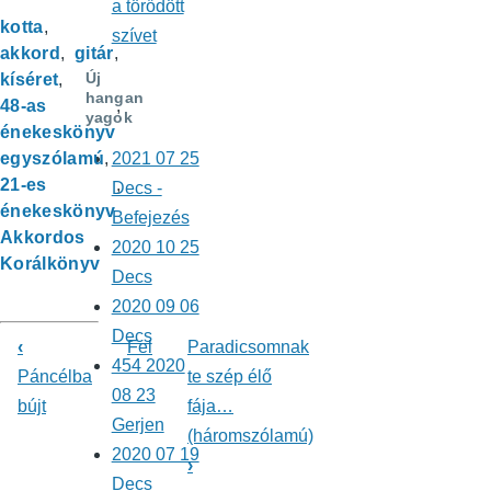
a törődött
kotta
szívet
akkord
gitár
Új
kíséret
hangan
48-as
yagok
énekeskönyv
egyszólamú
2021 07 25
21-es
Decs -
énekeskönyv
Befejezés
Akkordos
2020 10 25
Korálkönyv
Decs
2020 09 06
Decs
‹
Fel
Paradicsomnak
454 2020
Könyv
Páncélba
te szép élő
08 23
bújt
fája…
kereszthivatkozásai
Gerjen
(háromszólamú)
ehhez:
2020 07 19
›
Decs