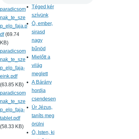
Téged kér
paradicsom
szívünk
nak_te_sze
Ó, ember,
p_elo_faja.p
sirasd
df
(69.74
nagy
KB)
bűnöd
paradicsom
Mielőtt a
nak_te_sze
világ
p_elo_faja-
meglett
eink.pdf
A Bárány
(63.85 KB)
hordja
paradicsom
csendesen
nak_te_sze
Úr Jézus,
p_elo_faja-
taníts meg
tablet.pdf
örülni
(58.33 KB)
Ó, Isten, ki