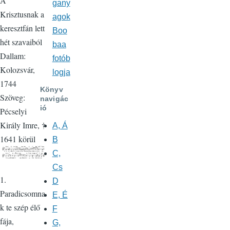
A
gany
Krisztusnak a
agok
keresztfán lett
Boo
hét szavaiból
baa
Dallam:
fotób
Kolozsvár,
logja
1744
Könyv
Szöveg:
navigác
ió
Pécselyi
Király Imre, †
A, Á
1641 körül
B
C,
Cs
1.
D
Paradicsomna
E, É
k te szép élő
F
fája,
G,