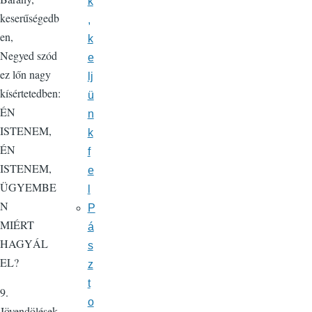
k
keserűségedb
,
en,
k
Negyed szód
e
ez lőn nagy
lj
kísértetedben:
ü
ÉN
n
ISTENEM,
k
ÉN
f
ISTENEM,
e
ÜGYEMBE
l
N
P
MIÉRT
á
HAGYÁL
s
EL?
z
t
9.
o
Jövendölések