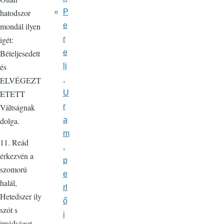
P
hatodszor
e
mondál ilyen
r
igét:
e
Bételjesedett
lj
és
,
ELVÉGEZT
U
ETETT
r
Váltságnak
a
dolga.
m
11. Reád
,
érkezvén a
p
szomorú
e
halál,
rl
Hetedszer ily
ő
szót s
i
imádságot