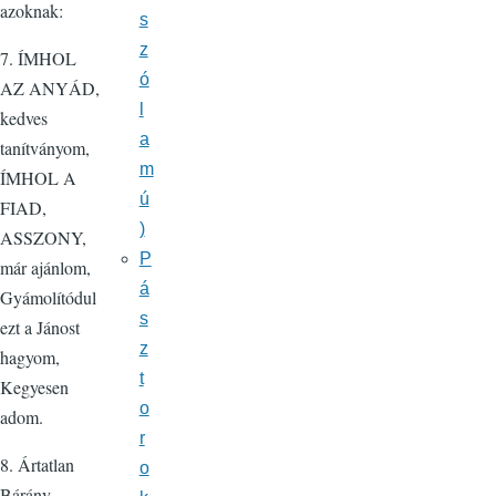
azoknak:
s
z
7. ÍMHOL
ó
AZ ANYÁD,
l
kedves
a
tanítványom,
m
ÍMHOL A
ú
FIAD,
)
ASSZONY,
P
már ajánlom,
á
Gyámolítódul
s
ezt a Jánost
z
hagyom,
t
Kegyesen
o
adom.
r
8. Ártatlan
o
Bárány,