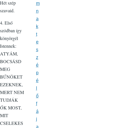
Hét szép
m
szavaid.
n
a
4. Első
k
szódban így
t
könyörgél
e
Istennek:
s
ATYÁM,
z
BOCSÁSD
é
MEG
p
BŰNÖKET
é
EZEKNEK,
l
MERT NEM
ő
TUDJÁK
f
ŐK MOST,
á
MIT
j
CSELEKES
a