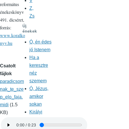
V
református
Z,
énekeskönyv
Zs
491. dicséret,
Új
forrás:
énekek
www.koralko
Ó, én édes
nyv.hu
jó Istenem
Ha a
keresztre
Csatolt
néz
fájlok
szemem
paradicsom
Ó, Jézus,
nak_te_sze
amikor
p_elo_faja.
sokan
midi
(1.5
Királyi
KB)
zászló jár
elöl