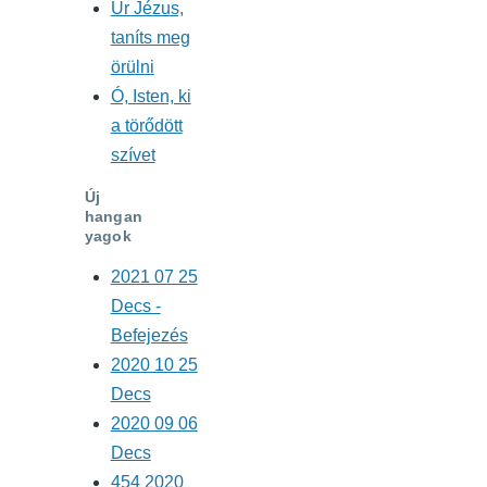
Úr Jézus,
taníts meg
örülni
Ó, Isten, ki
a törődött
szívet
Új
hangan
yagok
2021 07 25
Decs -
Befejezés
2020 10 25
Decs
2020 09 06
Decs
454 2020