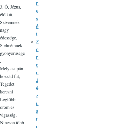
n
3. Ó, Jézus,
e
élő kút,
v
Szívemnek
é
nagy
t
édessége,
Z
S elmémnek
e
gyönyörűsége
n
,
g
Mely csupán
d
hozzád fut;
J
Tégedet
é
keresni
z
Legfőbb
u
öröm és
s
vigasság;
n
Nincsen több
e