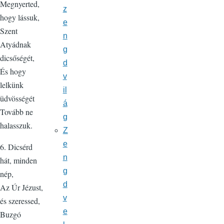
Megnyerted,
z
hogy lássuk,
e
Szent
n
Atyádnak
g
dicsőségét,
d
És hogy
v
lelkünk
il
üdvösségét
á
Tovább ne
g
halasszuk.
Z
e
6. Dicsérd
n
hát, minden
g
nép,
d
Az Úr Jézust,
v
és szeressed,
e
Buzgó