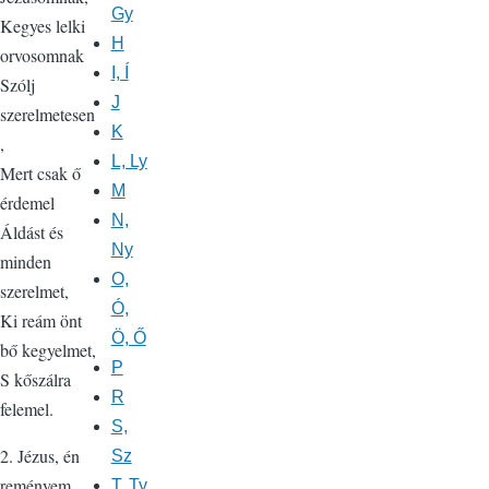
Gy
Kegyes lelki
H
orvosomnak
I, Í
Szólj
J
szerelmetesen
K
,
L, Ly
Mert csak ő
M
érdemel
N,
Áldást és
Ny
minden
O,
szerelmet,
Ó,
Ki reám önt
Ö, Ő
bő kegyelmet,
P
S kőszálra
R
felemel.
S,
2. Jézus, én
Sz
reményem,
T, Ty