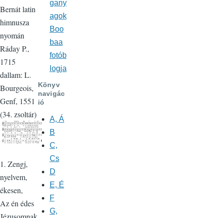
gany
Bernát latin
agok
himnusza
Boo
nyomán
baa
Ráday P.,
fotób
1715
logja
dallam: L.
Könyv
Bourgeois,
navigác
Genf, 1551
ió
(34. zsoltár)
A, Á
B
C,
Cs
1. Zengj,
D
nyelvem,
E, É
ékesen,
F
Az én édes
G,
Jézusomnak,