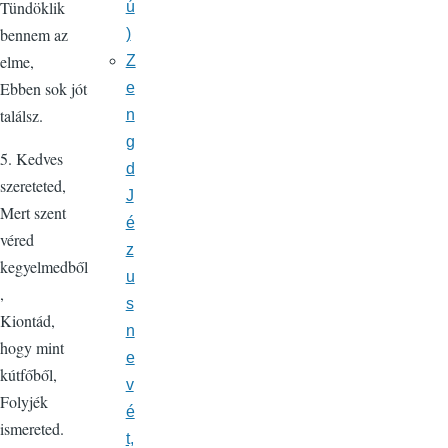
Tündöklik
ú
bennem az
)
elme,
Z
Ebben sok jót
e
találsz.
n
g
5. Kedves
d
szereteted,
J
Mert szent
é
véred
z
kegyelmedből
u
,
s
Kiontád,
n
hogy mint
e
kútfőből,
v
Folyjék
é
ismereted.
t,