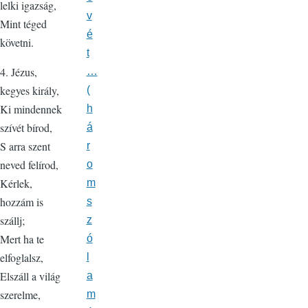
lelki igazság,
v
Mint téged
é
követni.
t
4. Jézus,
…
kegyes király,
(
Ki mindennek
h
szívét bírod,
á
S arra szent
r
neved felírod,
o
Kérlek,
m
hozzám is
s
szállj;
z
Mert ha te
ó
elfoglalsz,
l
Elszáll a világ
a
szerelme,
m