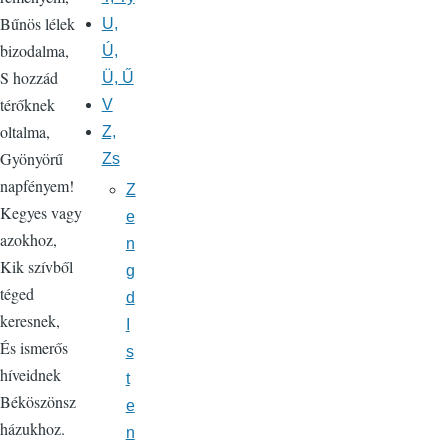
Bűnös lélek
U,
bizodalma,
Ú,
S hozzád
Ü, Ű
térőknek
V
oltalma,
Z,
Gyönyörű
Zs
napfényem!
Z
Kegyes vagy
e
azokhoz,
n
Kik szívből
g
téged
d
keresnek,
I
És ismerős
s
híveidnek
t
Béköszönsz
e
házukhoz.
n