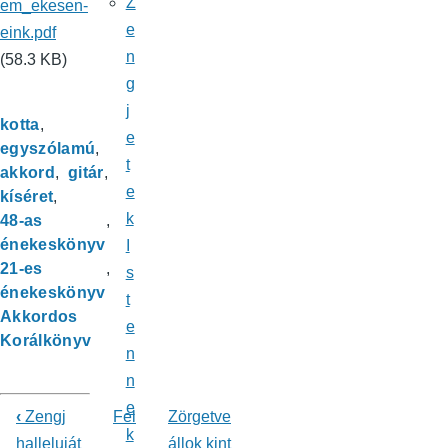
Z
em_ekesen-
e
eink.pdf
n
(58.3 KB)
g
j
kotta
e
egyszólamú
t
akkord
gitár
e
kíséret
k
48-as
énekeskönyv
I
21-es
s
énekeskönyv
t
Akkordos
e
Korálkönyv
n
n
e
‹
Zengj
Fel
Zörgetve
k
Könyv
halleluját
állok kint