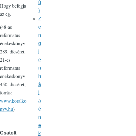
ú
Hogy befogja
)
az ég.
Z
(48-as
e
református
n
énekeskönyv
g
289. dícséret,
j
21-es
e
református
n
énekeskönyv
h
450. dicséret;
á
forrás:
l
www.koralko
a
nyv.hu
)
é
n
e
Csatolt
k