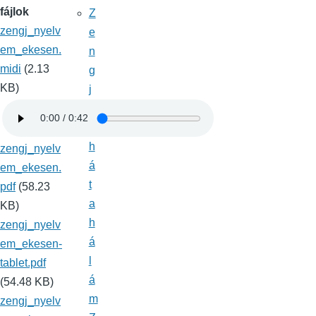
fájlok
Z
zengj_nyelv
e
em_ekesen.
n
midi
(2.13
g
KB)
j
e
n
h
zengj_nyelv
á
em_ekesen.
t
pdf
(58.23
a
KB)
h
zengj_nyelv
á
em_ekesen-
l
tablet.pdf
á
(54.48 KB)
m
zengj_nyelv