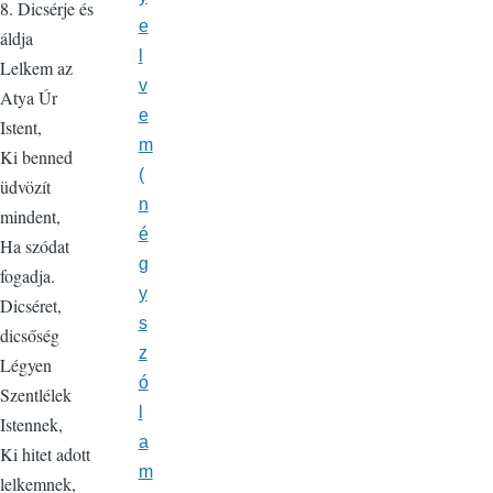
8. Dicsérje és
e
áldja
l
Lelkem az
v
Atya Úr
e
Istent,
m
Ki benned
(
üdvözít
n
mindent,
é
Ha szódat
g
fogadja.
y
Dicséret,
s
dicsőség
z
Légyen
ó
Szentlélek
l
Istennek,
a
Ki hitet adott
m
lelkemnek,