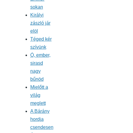
sokan
Királyi
zászló jár
elöl
Téged kér
szívünk
Ó, ember,
sirasd
nagy
bűnöd
Mielőtt a
világ
meglett
A Bárány
hordja
csendesen