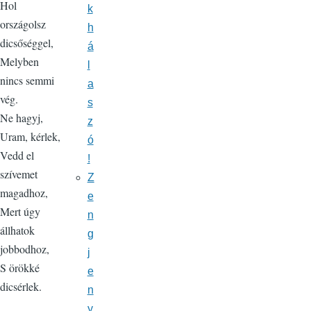
Hol
k
országolsz
h
dicsőséggel,
á
Melyben
l
nincs semmi
a
vég.
s
Ne hagyj,
z
Uram, kérlek,
ó
Vedd el
!
szívemet
Z
magadhoz,
e
Mert úgy
n
állhatok
g
jobbodhoz,
j
S örökké
e
dicsérlek.
n
y