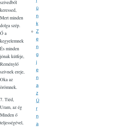
l
szívedből
ü
keressed,
n
Mert minden
k
dolga szép.
Z
Ő a
e
kegyelemnek
n
És minden
g
jónak kútfeje,
j
Reménylő
e
szívnek ereje,
n
Oka az
a
örömnek.
z
7. Tiéd,
Ú
Uram, az ég
r
Minden ő
n
teljességével,
a